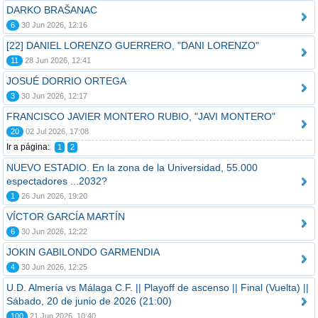
DARKO BRAŠANAC
6
30 Jun 2026, 12:16
[22] DANIEL LORENZO GUERRERO, "DANI LORENZO"
11
28 Jun 2026, 12:41
JOSUÉ DORRIO ORTEGA
3
30 Jun 2026, 12:17
FRANCISCO JAVIER MONTERO RUBIO, "JAVI MONTERO"
20
02 Jul 2026, 17:08
Ir a página:
1
2
NUEVO ESTADIO. En la zona de la Universidad, 55.000
espectadores ...2032?
1
26 Jun 2026, 19:20
VÍCTOR GARCÍA MARTÍN
6
30 Jun 2026, 12:22
JOKIN GABILONDO GARMENDIA
4
30 Jun 2026, 12:25
U.D. Almería vs Málaga C.F. || Playoff de ascenso || Final (Vuelta) ||
Sábado, 20 de junio de 2026 (21:00)
100
21 Jun 2026, 10:40