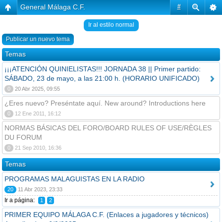
General Málaga C.F.
#
Ir al estilo normal
Publicar un nuevo tema
Temas
¡¡¡ATENCIÓN QUINIELISTAS!!! JORNADA 38 || Primer partido:
SÁBADO, 23 de mayo, a las 21:00 h. (HORARIO UNIFICADO)
0
20 Abr 2025, 09:55
¿Eres nuevo? Preséntate aquí. New around? Introductions here
0
12 Ene 2011, 16:12
NORMAS BÁSICAS DEL FORO/BOARD RULES OF USE/RÈGLES
DU FORUM
0
21 Sep 2010, 16:36
Temas
PROGRAMAS MALAGUISTAS EN LA RADIO
20
11 Abr 2023, 23:33
Ir a página:
1
2
PRIMER EQUIPO MÁLAGA C.F. (Enlaces a jugadores y técnicos)