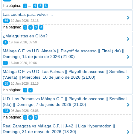
Ir a página:
...
1
4
5
6
Las cuentas para volver ...
66
19 Jun 2026, 22:13
Ir a página:
1
2
3
4
¿Malaguistas en Gijón?
1
19 Jun 2026, 09:50
Málaga C.F. vs U.D. Almería || Playoff de ascenso || Final (Ida) ||
Domingo, 14 de junio de 2026 (21:00)
2
16 Jun 2026, 10:06
Málaga C.F. vs U.D. Las Palmas || Playoff de ascenso || Semifinal
(Vuelta) || Miércoles, 10 de junio de 2026 (21:00)
38
10 Jun 2026, 22:15
Ir a página:
1
2
U.D. Las Palmas vs Málaga C.F. || Playoff de ascenso || Semifinal
(Ida) || Domingo, 7 de junio de 2026 (21:00)
43
08 Jun 2026, 08:03
Ir a página:
1
2
3
Real Zaragoza vs Málaga C.F. || J-42 || Liga Hypermotion ||
Domingo, 31 de mayo de 2026 (18:30)