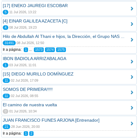
[17] ENEKO JAUREGI ESCOBAR
5
11 Jul 2026, 13:22
[4] EINAR GALILEA AZACETA [C]
4
08 Jul 2026, 19:23
Hilo de Abdullah Al Thani e hijos, la Dirección, el Grupo NAS ...
31491
08 Jul 2026, 12:50
Ir a página:
...
1
1573
1574
1575
IBON BADIOLA ARRIZABALAGA
1
03 Jul 2026, 11:01
[15] DIEGO MURILLO DOMÍNGUEZ
11
02 Jul 2026, 17:09
SOMOS DE PRIMERA!!!!!
11
02 Jul 2026, 08:55
El camino de nuestra vuelta
0
01 Jul 2026, 10:34
JUAN FRANCISCO FUNES ARJONA [Entrenador]
21
28 Jun 2026, 20:00
Ir a página:
1
2