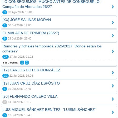
LO CONSEGUIMOS, MUCHO ANTES DE CONSEGUIRLO -
Campaña de Abonados 26/27
3
03 Ago 2026, 19:01
[XX] JOSÉ SALINAS MORÁN
1
30 Jul 2026, 17:08
EL MÁLAGA DE PRIMERA (26/27)
9
29 Jul 2026, 23:40
Rumores y fichajes temporada 2026/2027. Dónde están los
cohetes?
27
27 Jul 2026, 21:02
Ir a página:
1
2
[12] CARLOS DOTOR GONZÁLEZ
10
22 Jul 2026, 19:04
[19] JUAN CRUZ DÍAZ ESPÓSITO
5
19 Jul 2026, 14:41
[20] FERNANDO CALERO VILLA
0
14 Jul 2026, 18:12
LUIS MIGUEL SÁNCHEZ BENÍTEZ, "LUISMI SÁNCHEZ"
5
13 Jul 2026, 18:48