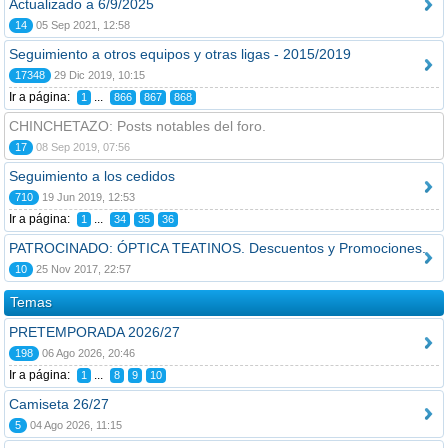
Actualizado a 6/9/2025
14
05 Sep 2021, 12:58
Seguimiento a otros equipos y otras ligas - 2015/2019
17348
29 Dic 2019, 10:15
Ir a página:
...
1
866
867
868
CHINCHETAZO: Posts notables del foro.
17
08 Sep 2019, 07:56
Seguimiento a los cedidos
710
19 Jun 2019, 12:53
Ir a página:
...
1
34
35
36
PATROCINADO: ÓPTICA TEATINOS. Descuentos y Promociones.
10
25 Nov 2017, 22:57
Temas
PRETEMPORADA 2026/27
198
06 Ago 2026, 20:46
Ir a página:
...
1
8
9
10
Camiseta 26/27
5
04 Ago 2026, 11:15