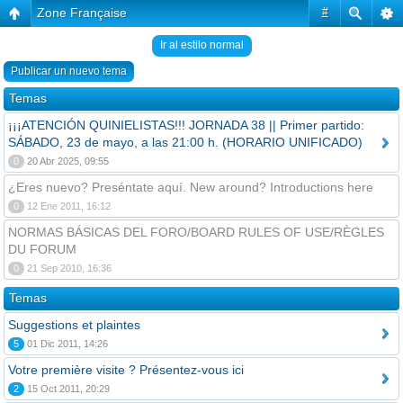
Zone Française
#
Ir al estilo normal
Publicar un nuevo tema
Temas
¡¡¡ATENCIÓN QUINIELISTAS!!! JORNADA 38 || Primer partido:
SÁBADO, 23 de mayo, a las 21:00 h. (HORARIO UNIFICADO)
0
20 Abr 2025, 09:55
¿Eres nuevo? Preséntate aquí. New around? Introductions here
0
12 Ene 2011, 16:12
NORMAS BÁSICAS DEL FORO/BOARD RULES OF USE/RÈGLES
DU FORUM
0
21 Sep 2010, 16:36
Temas
Suggestions et plaintes
5
01 Dic 2011, 14:26
Votre première visite ? Présentez-vous ici
2
15 Oct 2011, 20:29