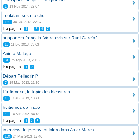
1
13 Nov 2014, 22:07
Toulalan, ses matchs
136
30 Dic 2013, 22:57
Ir a página:
...
1
5
6
7
supporters français. Votre avis sur Rudi García?
11
11 Dic 2013, 03:03
Animo Malaga!
31
25 Ago 2013, 20:02
Ir a página:
1
2
Départ Pellegrini?
7
15 May 2013, 21:59
L'infirmerie, le topic des blessures
18
11 Abr 2013, 18:41
huitièmes de finale
40
10 Abr 2013, 00:54
Ir a página:
1
2
3
interview de jeremy toulalan dans As ar Marca
110
24 Mar 2013, 17:40