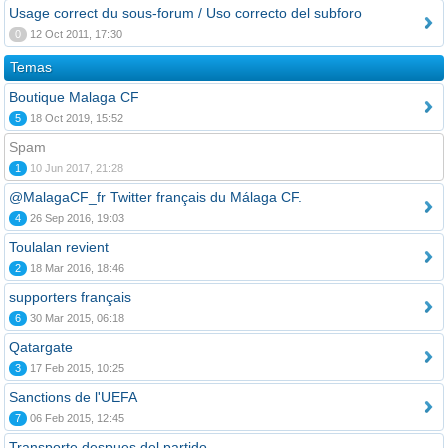
Usage correct du sous-forum / Uso correcto del subforo
0
12 Oct 2011, 17:30
Temas
Boutique Malaga CF
5
18 Oct 2019, 15:52
Spam
1
10 Jun 2017, 21:28
@MalagaCF_fr Twitter français du Málaga CF.
4
26 Sep 2016, 19:03
Toulalan revient
2
18 Mar 2016, 18:46
supporters français
6
30 Mar 2015, 06:18
Qatargate
3
17 Feb 2015, 10:25
Sanctions de l'UEFA
7
06 Feb 2015, 12:45
Transporte despues del partido