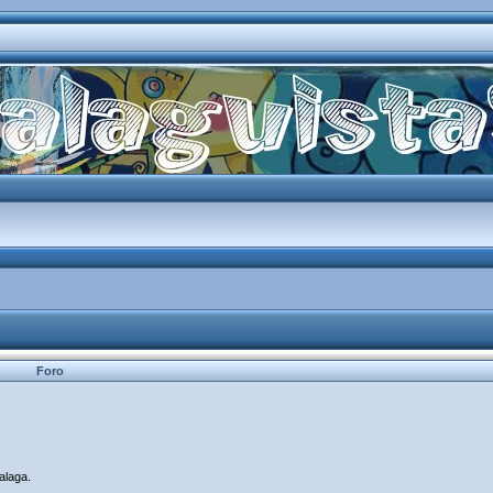
Foro
alaga.