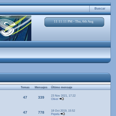
Buscar
11:11:11 PM - Thu, 6th Aug
Temas
Mensajes
Último mensaje
23 Nov 2021, 17:22
47
339
Oliver
18 Oct 2019, 15:52
47
778
Pepelu