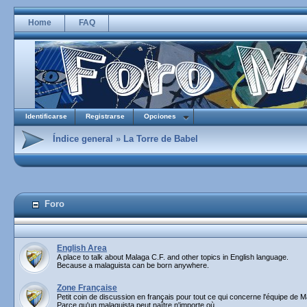
Home
FAQ
Identificarse
Registrarse
Opciones
Índice general
»
La Torre de Babel
Foro
English Area
A place to talk about Malaga C.F. and other topics in English language.
Because a malaguista can be born anywhere.
Zone Française
Petit coin de discussion en français pour tout ce qui concerne l'équipe de M
Parce qu'un malaguista peut naître n'importe où.