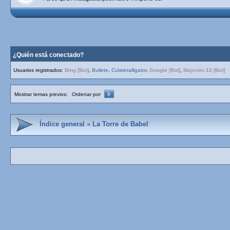
¿Quién está conectado?
Usuarios registrados:
Bing [Bot]
,
Bullete
,
Culateralligator
,
Google [Bot]
,
Majestic-12 [Bot]
Mostrar temas previos:
Ordenar por
Índice general
»
La Torre de Babel