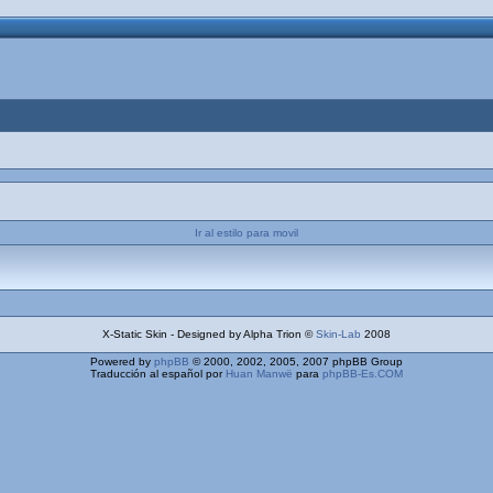
Ir al estilo para movil
X-Static Skin - Designed by Alpha Trion ©
Skin-Lab
2008
Powered by
phpBB
© 2000, 2002, 2005, 2007 phpBB Group
Traducción al español por
Huan Manwë
para
phpBB-Es.COM