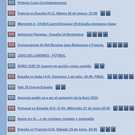
Prelista Copa Confederaciones
Francia vs España (0-1), Martes 26 de marzo, 21:00
1
2
Miercoles 6 -19:00(Cuatro)Uruguay VS España Amistoso Qatar
Amistoso Panama - España 14 Noviembre
1
2
3
4
Convocatoria de Del Bosque para Bielorusia y Francia.
1
2
3
4
JJOO DE LONDRES - FÚTBOL
EURO SUB´19 Juanmi en acción como capitán
1
2
España vs Italia (4-0), Domingo 1 de julio, 20:45. FINAL
1
2
3
4
5
Sub 19 Grecia-España
1
2
Apuesta quién va a ser el campeón de la Euro 2012
Portugal vs España (0-0, (2-4)), Miércoles 27 de junio,20:45
1
2
3
4
Hasta los H.....s de cristiano ronaldo y compañía
España vs Francia (2-0), Sábado 23 de junio, 20:45
1
2
3