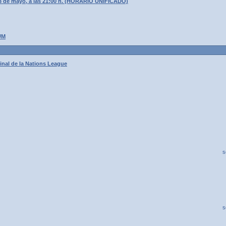
3 de mayo, a las 21:00 h. (HORARIO UNIFICADO)
UM
inal de la Nations League
s
s