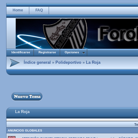
Home
FAQ
Identificarse
Registrarse
Opciones
Índice general
»
Polideportivo
»
La Roja
La Roja
T
ANUNCIOS GLOBALES