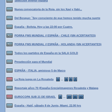
Seleccion Inferior espana
Nueva convocatoria de la Roja, sin los Xavi y Xabi...
Del Bosque: ´Soy consciente de que hemos tenido mucha suerte
España - Bolivia. Hoy a las 22:00 por Cuatro.
PORRA FMS MUNDIAL // ESPAÑA - CHILE (SIN ACERTANTES)
PORRA FMS MUNDIAL // ESPAÑA - HOLANDA (SIN ACERTANTES)
Todos los partidos de España en la SALA GOLD
Preselección para el Mundial
ESPAÑA - ITALIA, amistoso 5 de Marzo
La Roja juega en La Rosaleda
1
5
6
7
...
Reportaje años 70 (España-Grecia)imagenes Rosaleda y Malaga
EUROCOPA SUB 21 DE ISRAEL
1
10
11
12
...
España - Haití, sábado 8 de Junio, Miami. 22.00 hrs