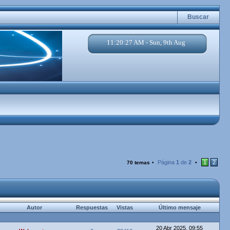
Buscar
11:20:28 AM - Sun, 9th Aug
Página
1
de
2
1
2
70 temas
•
•
Autor
Respuestas
Vistas
Último mensaje
20 Abr 2025, 09:55