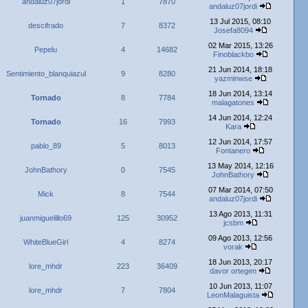
andaluz07jordi
1
7870
andaluz07jordi
13 Jul 2015, 08:10
descifrado
7
8372
Josefa8094
02 Mar 2015, 13:26
Pepelu
4
14682
Finoblackbo
21 Jun 2014, 18:18
Sentimiento_blanquiazul
9
8280
yazminwse
18 Jun 2014, 13:14
Tornado
8
7784
malagatones
14 Jun 2014, 12:24
Tornado
16
7993
Kara
12 Jun 2014, 17:57
pablo_89
5
8013
Fontanero
13 May 2014, 12:16
JohnBathory
0
7545
JohnBathory
07 Mar 2014, 07:50
Mick
8
7544
andaluz07jordi
13 Ago 2013, 11:31
juanmiguelillo69
125
30952
jcsbm
09 Ago 2013, 12:56
WhiteBlueGirl
4
8274
vorak
18 Jun 2013, 20:17
lore_mhdr
223
36409
davor ortegen
10 Jun 2013, 11:07
lore_mhdr
7
7804
LeonMalaguista