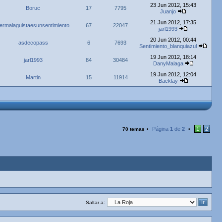
23 Jun 2012, 15:43
Boruc
17
7795
Juanjo
21 Jun 2012, 17:35
ermalaguistaesunsentimiento
67
22047
jarl1993
20 Jun 2012, 00:44
asdecopass
6
7693
Sentimiento_blanquiazul
19 Jun 2012, 18:14
jarl1993
84
30484
DanyMalaga
19 Jun 2012, 12:04
Martin
15
11914
Backlay
Página
1
de
2
1
2
70 temas
•
•
Saltar a: