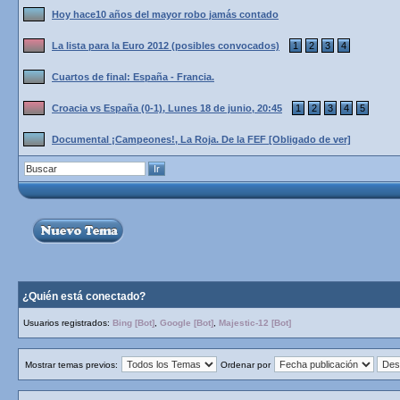
Hoy hace10 años del mayor robo jamás contado
La lista para la Euro 2012 (posibles convocados)
1
2
3
4
Cuartos de final: España - Francia.
Croacia vs España (0-1), Lunes 18 de junio, 20:45
1
2
3
4
5
Documental ¡Campeones!, La Roja. De la FEF [Obligado de ver]
¿Quién está conectado?
Usuarios registrados:
Bing [Bot]
,
Google [Bot]
,
Majestic-12 [Bot]
Mostrar temas previos:
Ordenar por