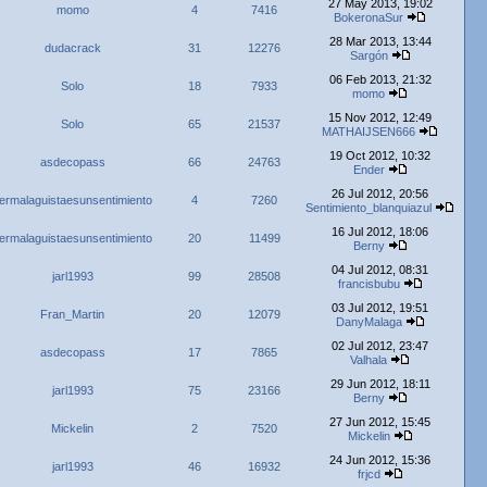
27 May 2013, 19:02
momo
4
7416
BokeronaSur
28 Mar 2013, 13:44
dudacrack
31
12276
Sargón
06 Feb 2013, 21:32
Solo
18
7933
momo
15 Nov 2012, 12:49
Solo
65
21537
MATHAIJSEN666
19 Oct 2012, 10:32
asdecopass
66
24763
Ender
26 Jul 2012, 20:56
ermalaguistaesunsentimiento
4
7260
Sentimiento_blanquiazul
16 Jul 2012, 18:06
ermalaguistaesunsentimiento
20
11499
Berny
04 Jul 2012, 08:31
jarl1993
99
28508
francisbubu
03 Jul 2012, 19:51
Fran_Martin
20
12079
DanyMalaga
02 Jul 2012, 23:47
asdecopass
17
7865
Valhala
29 Jun 2012, 18:11
jarl1993
75
23166
Berny
27 Jun 2012, 15:45
Mickelin
2
7520
Mickelin
24 Jun 2012, 15:36
jarl1993
46
16932
frjcd