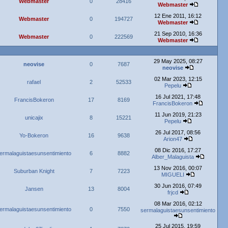
Webmaster
0
28416
Webmaster
12 Ene 2011, 16:12
Webmaster
0
194727
Webmaster
21 Sep 2010, 16:36
Webmaster
0
222569
Webmaster
29 May 2025, 08:27
neovise
0
7687
neovise
02 Mar 2023, 12:15
rafael
2
52533
Pepelu
16 Jul 2021, 17:48
FrancisBokeron
17
8169
FrancisBokeron
11 Jun 2019, 21:23
unicajix
8
15221
Pepelu
26 Jul 2017, 08:56
Yo-Bokeron
16
9638
Arion47
08 Dic 2016, 17:27
ermalaguistaesunsentimiento
6
8882
Alber_Malaguista
13 Nov 2016, 00:07
Suburban Knight
7
7223
MIGUELI
30 Jun 2016, 07:49
Jansen
13
8004
frjcd
08 Mar 2016, 02:12
ermalaguistaesunsentimiento
0
7550
sermalaguistaesunsentimiento
25 Jul 2015, 19:59