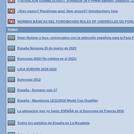
¡¡¡ATENCIÓN QUINIELISTAS!!! JORNADA 38 || Primer partido: SÁBADO, 2
¿Eres nuevo? Preséntate aquí. New around? Introductions here
NORMAS BÁSICAS DEL FORO/BOARD RULES OF USE/RÈGLES DU FOR
TEMAS
Dean Huijsen e Isco, convocados con la selección española para la Fase F
España Noruega 25 de marzo de 2023
Eurocopa 2020 (Se celebra en el 2021)
LIGA EUROPA 2018-2020
Eurocopa 2012
España - Europeo sub-17
España - Macedonia 12/11/2016 World Cup Qualifier
La alineacion que yo haria: ESPAÑA en el Eurocopa de Francia 2016
Todos los partidos de España en La Rosaleda