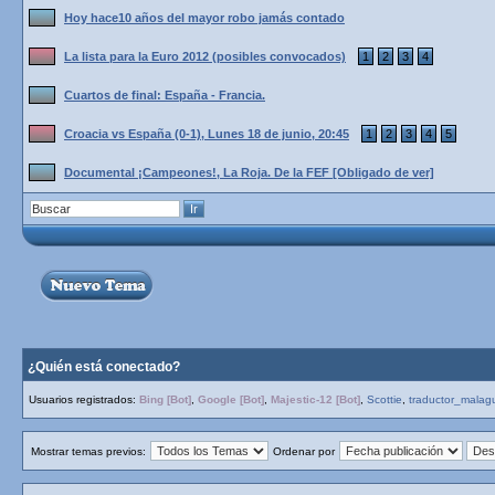
Hoy hace10 años del mayor robo jamás contado
La lista para la Euro 2012 (posibles convocados)
1
2
3
4
Cuartos de final: España - Francia.
Croacia vs España (0-1), Lunes 18 de junio, 20:45
1
2
3
4
5
Documental ¡Campeones!, La Roja. De la FEF [Obligado de ver]
¿Quién está conectado?
Usuarios registrados:
Bing [Bot]
,
Google [Bot]
,
Majestic-12 [Bot]
,
Scottie
,
traductor_malagu
Mostrar temas previos:
Ordenar por