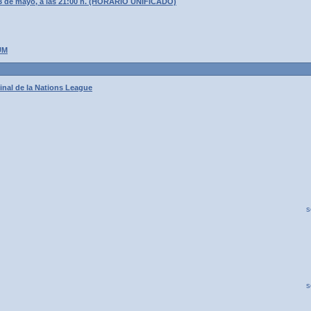
3 de mayo, a las 21:00 h. (HORARIO UNIFICADO)
UM
inal de la Nations League
s
s