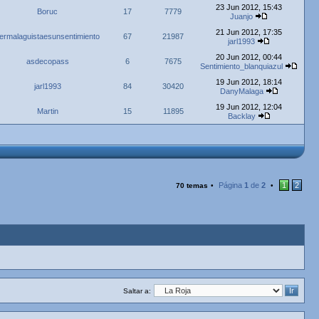
23 Jun 2012, 15:43
Boruc
17
7779
Juanjo
21 Jun 2012, 17:35
ermalaguistaesunsentimiento
67
21987
jarl1993
20 Jun 2012, 00:44
asdecopass
6
7675
Sentimiento_blanquiazul
19 Jun 2012, 18:14
jarl1993
84
30420
DanyMalaga
19 Jun 2012, 12:04
Martin
15
11895
Backlay
Página
1
de
2
1
2
70 temas
•
•
Saltar a: