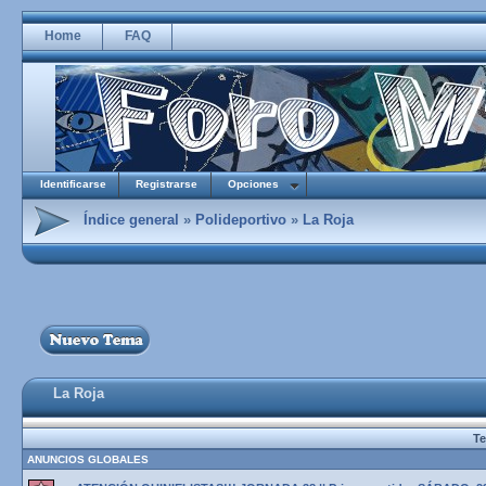
Home
FAQ
Identificarse
Registrarse
Opciones
Índice general
»
Polideportivo
»
La Roja
La Roja
T
ANUNCIOS GLOBALES