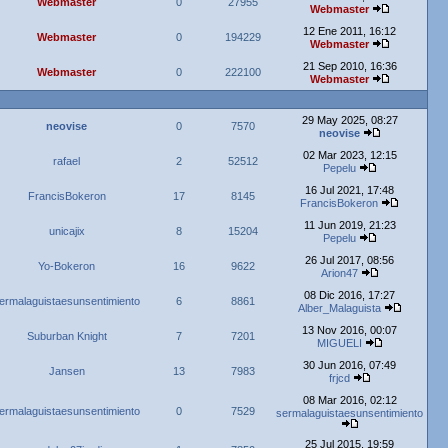
Webmaster
0
27955
Webmaster
12 Ene 2011, 16:12
Webmaster
0
194229
Webmaster
21 Sep 2010, 16:36
Webmaster
0
222100
Webmaster
29 May 2025, 08:27
neovise
0
7570
neovise
02 Mar 2023, 12:15
rafael
2
52512
Pepelu
16 Jul 2021, 17:48
FrancisBokeron
17
8145
FrancisBokeron
11 Jun 2019, 21:23
unicajix
8
15204
Pepelu
26 Jul 2017, 08:56
Yo-Bokeron
16
9622
Arion47
08 Dic 2016, 17:27
ermalaguistaesunsentimiento
6
8861
Alber_Malaguista
13 Nov 2016, 00:07
Suburban Knight
7
7201
MIGUELI
30 Jun 2016, 07:49
Jansen
13
7983
frjcd
08 Mar 2016, 02:12
ermalaguistaesunsentimiento
0
7529
sermalaguistaesunsentimiento
25 Jul 2015, 19:59