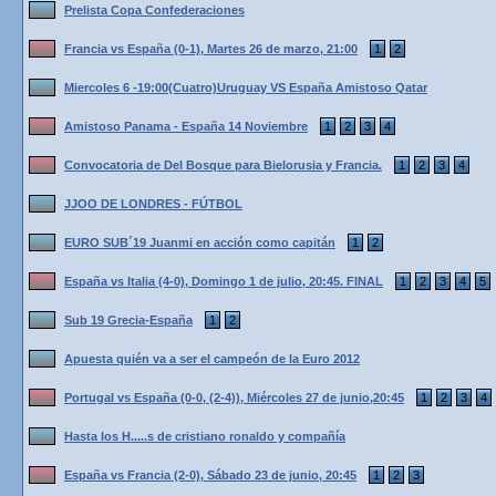
Prelista Copa Confederaciones
Francia vs España (0-1), Martes 26 de marzo, 21:00
1
2
Miercoles 6 -19:00(Cuatro)Uruguay VS España Amistoso Qatar
Amistoso Panama - España 14 Noviembre
1
2
3
4
Convocatoria de Del Bosque para Bielorusia y Francia.
1
2
3
4
JJOO DE LONDRES - FÚTBOL
EURO SUB´19 Juanmi en acción como capitán
1
2
España vs Italia (4-0), Domingo 1 de julio, 20:45. FINAL
1
2
3
4
5
Sub 19 Grecia-España
1
2
Apuesta quién va a ser el campeón de la Euro 2012
Portugal vs España (0-0, (2-4)), Miércoles 27 de junio,20:45
1
2
3
4
Hasta los H.....s de cristiano ronaldo y compañía
España vs Francia (2-0), Sábado 23 de junio, 20:45
1
2
3