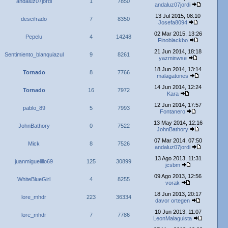
andaluz07jordi
1
7850
andaluz07jordi
13 Jul 2015, 08:10
descifrado
7
8350
Josefa8094
02 Mar 2015, 13:26
Pepelu
4
14248
Finoblackbo
21 Jun 2014, 18:18
Sentimiento_blanquiazul
9
8261
yazminwse
18 Jun 2014, 13:14
Tornado
8
7766
malagatones
14 Jun 2014, 12:24
Tornado
16
7972
Kara
12 Jun 2014, 17:57
pablo_89
5
7993
Fontanero
13 May 2014, 12:16
JohnBathory
0
7522
JohnBathory
07 Mar 2014, 07:50
Mick
8
7526
andaluz07jordi
13 Ago 2013, 11:31
juanmiguelillo69
125
30899
jcsbm
09 Ago 2013, 12:56
WhiteBlueGirl
4
8255
vorak
18 Jun 2013, 20:17
lore_mhdr
223
36334
davor ortegen
10 Jun 2013, 11:07
lore_mhdr
7
7786
LeonMalaguista