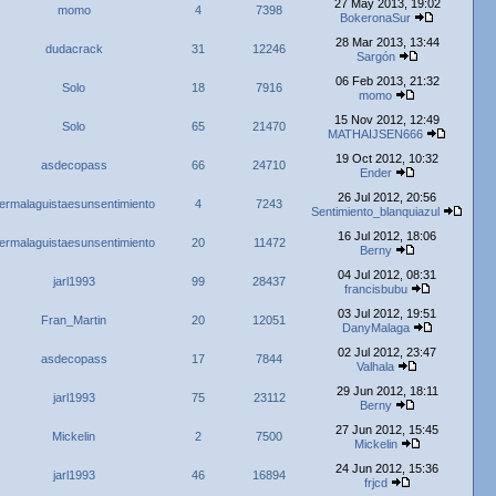
27 May 2013, 19:02
momo
4
7398
BokeronaSur
28 Mar 2013, 13:44
dudacrack
31
12246
Sargón
06 Feb 2013, 21:32
Solo
18
7916
momo
15 Nov 2012, 12:49
Solo
65
21470
MATHAIJSEN666
19 Oct 2012, 10:32
asdecopass
66
24710
Ender
26 Jul 2012, 20:56
ermalaguistaesunsentimiento
4
7243
Sentimiento_blanquiazul
16 Jul 2012, 18:06
ermalaguistaesunsentimiento
20
11472
Berny
04 Jul 2012, 08:31
jarl1993
99
28437
francisbubu
03 Jul 2012, 19:51
Fran_Martin
20
12051
DanyMalaga
02 Jul 2012, 23:47
asdecopass
17
7844
Valhala
29 Jun 2012, 18:11
jarl1993
75
23112
Berny
27 Jun 2012, 15:45
Mickelin
2
7500
Mickelin
24 Jun 2012, 15:36
jarl1993
46
16894
frjcd