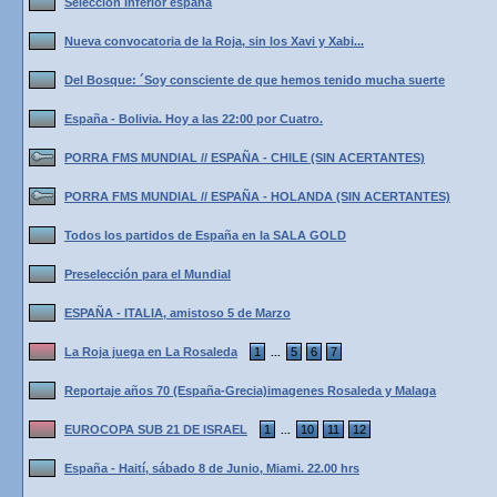
Seleccion Inferior espana
Nueva convocatoria de la Roja, sin los Xavi y Xabi...
Del Bosque: ´Soy consciente de que hemos tenido mucha suerte
España - Bolivia. Hoy a las 22:00 por Cuatro.
PORRA FMS MUNDIAL // ESPAÑA - CHILE (SIN ACERTANTES)
PORRA FMS MUNDIAL // ESPAÑA - HOLANDA (SIN ACERTANTES)
Todos los partidos de España en la SALA GOLD
Preselección para el Mundial
ESPAÑA - ITALIA, amistoso 5 de Marzo
La Roja juega en La Rosaleda
1
5
6
7
...
Reportaje años 70 (España-Grecia)imagenes Rosaleda y Malaga
EUROCOPA SUB 21 DE ISRAEL
1
10
11
12
...
España - Haití, sábado 8 de Junio, Miami. 22.00 hrs