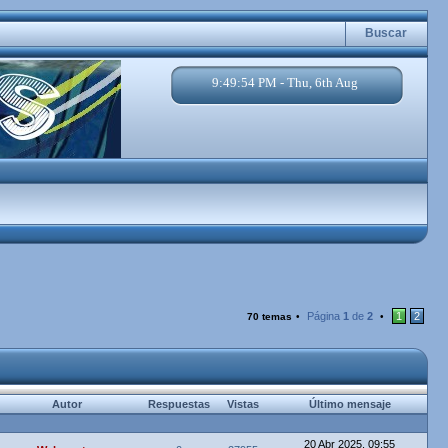
Buscar
9:49:54 PM - Thu, 6th Aug
Página
1
de
2
1
2
70 temas
•
•
Autor
Respuestas
Vistas
Último mensaje
20 Abr 2025, 09:55