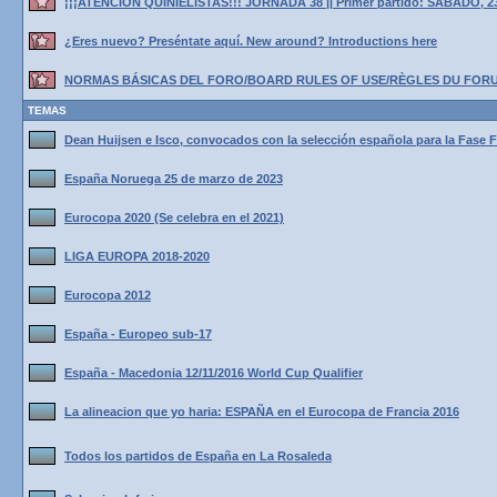
¡¡¡ATENCIÓN QUINIELISTAS!!! JORNADA 38 || Primer partido: SÁBADO, 2
¿Eres nuevo? Preséntate aquí. New around? Introductions here
NORMAS BÁSICAS DEL FORO/BOARD RULES OF USE/RÈGLES DU FOR
TEMAS
Dean Huijsen e Isco, convocados con la selección española para la Fase F
España Noruega 25 de marzo de 2023
Eurocopa 2020 (Se celebra en el 2021)
LIGA EUROPA 2018-2020
Eurocopa 2012
España - Europeo sub-17
España - Macedonia 12/11/2016 World Cup Qualifier
La alineacion que yo haria: ESPAÑA en el Eurocopa de Francia 2016
Todos los partidos de España en La Rosaleda