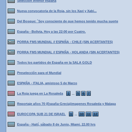
Seleccion Inferior espana
Nueva convocatoria de la Roja, sin los Xavi y Xabi...
Del Bosque: ´Soy consciente de que hemos tenido mucha suerte
España - Bolivia. Hoy a las 22:00 por Cuatro.
PORRA FMS MUNDIAL // ESPAÑA - CHILE (SIN ACERTANTES)
PORRA FMS MUNDIAL // ESPAÑA - HOLANDA (SIN ACERTANTES)
Todos los partidos de España en la SALA GOLD
Preselección para el Mundial
ESPAÑA - ITALIA, amistoso 5 de Marzo
La Roja juega en La Rosaleda
1
5
6
7
...
Reportaje años 70 (España-Grecia)imagenes Rosaleda y Malaga
EUROCOPA SUB 21 DE ISRAEL
1
10
11
12
...
España - Haití, sábado 8 de Junio, Miami. 22.00 hrs