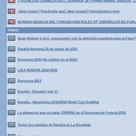
¡¡¡ATENCIÓN QUINIELISTAS!!! JORNADA 38 || Primer partido: SÁBADO, 2
¿Eres nuevo? Preséntate aquí. New around? Introductions here
NORMAS BÁSICAS DEL FORO/BOARD RULES OF USE/RÈGLES DU FOR
TEMAS
Dean Huijsen e Isco, convocados con la selección española para la Fase F
España Noruega 25 de marzo de 2023
Eurocopa 2020 (Se celebra en el 2021)
LIGA EUROPA 2018-2020
Eurocopa 2012
España - Europeo sub-17
España - Macedonia 12/11/2016 World Cup Qualifier
La alineacion que yo haria: ESPAÑA en el Eurocopa de Francia 2016
Todos los partidos de España en La Rosaleda