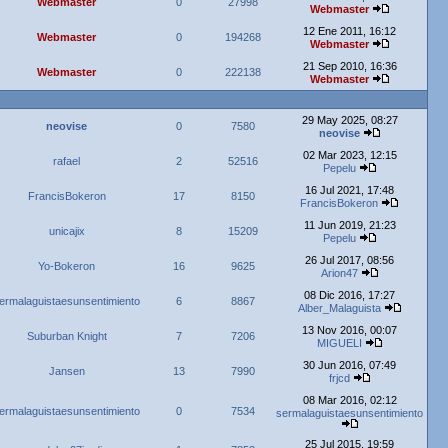
Webmaster
0
27998
Webmaster
12 Ene 2011, 16:12
Webmaster
0
194268
Webmaster
21 Sep 2010, 16:36
Webmaster
0
222138
Webmaster
29 May 2025, 08:27
neovise
0
7580
neovise
02 Mar 2023, 12:15
rafael
2
52516
Pepelu
16 Jul 2021, 17:48
FrancisBokeron
17
8150
FrancisBokeron
11 Jun 2019, 21:23
unicajix
8
15209
Pepelu
26 Jul 2017, 08:56
Yo-Bokeron
16
9625
Arion47
08 Dic 2016, 17:27
ermalaguistaesunsentimiento
6
8867
Alber_Malaguista
13 Nov 2016, 00:07
Suburban Knight
7
7206
MIGUELI
30 Jun 2016, 07:49
Jansen
13
7990
frjcd
08 Mar 2016, 02:12
ermalaguistaesunsentimiento
0
7534
sermalaguistaesunsentimiento
25 Jul 2015, 19:59