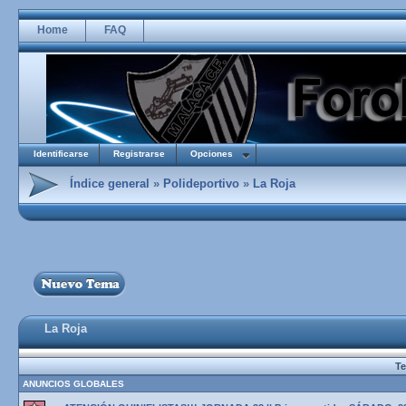
Home
FAQ
Identificarse
Registrarse
Opciones
Índice general
»
Polideportivo
»
La Roja
La Roja
T
ANUNCIOS GLOBALES