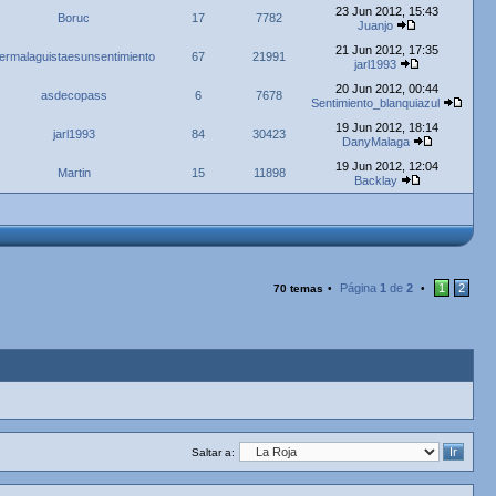
23 Jun 2012, 15:43
Boruc
17
7782
Juanjo
21 Jun 2012, 17:35
ermalaguistaesunsentimiento
67
21991
jarl1993
20 Jun 2012, 00:44
asdecopass
6
7678
Sentimiento_blanquiazul
19 Jun 2012, 18:14
jarl1993
84
30423
DanyMalaga
19 Jun 2012, 12:04
Martin
15
11898
Backlay
Página
1
de
2
1
2
70 temas
•
•
Saltar a: