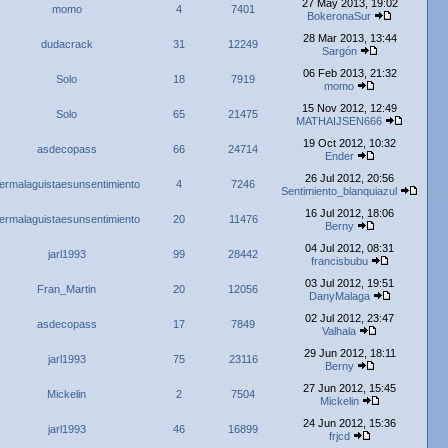
27 May 2013, 19:02
momo
4
7401
BokeronaSur
28 Mar 2013, 13:44
dudacrack
31
12249
Sargón
06 Feb 2013, 21:32
Solo
18
7919
momo
15 Nov 2012, 12:49
Solo
65
21475
MATHAIJSEN666
19 Oct 2012, 10:32
asdecopass
66
24714
Ender
26 Jul 2012, 20:56
ermalaguistaesunsentimiento
4
7246
Sentimiento_blanquiazul
16 Jul 2012, 18:06
ermalaguistaesunsentimiento
20
11476
Berny
04 Jul 2012, 08:31
jarl1993
99
28442
francisbubu
03 Jul 2012, 19:51
Fran_Martin
20
12056
DanyMalaga
02 Jul 2012, 23:47
asdecopass
17
7849
Valhala
29 Jun 2012, 18:11
jarl1993
75
23116
Berny
27 Jun 2012, 15:45
Mickelin
2
7504
Mickelin
24 Jun 2012, 15:36
jarl1993
46
16899
frjcd