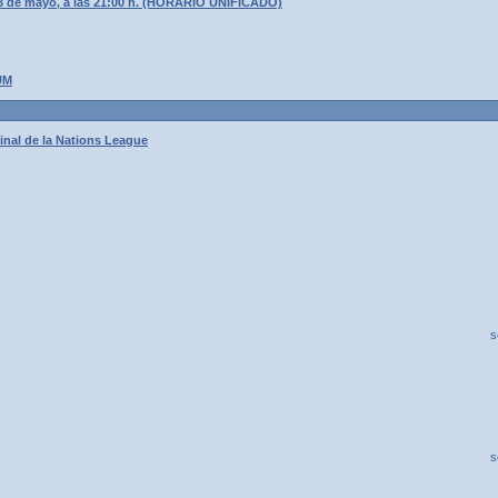
3 de mayo, a las 21:00 h. (HORARIO UNIFICADO)
UM
inal de la Nations League
s
s