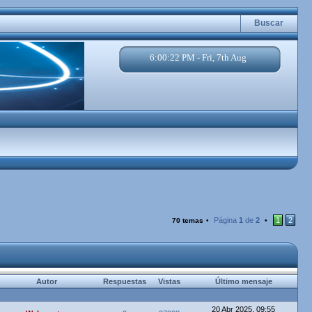
Buscar
6:00:23 PM - Fri, 7th Aug
Página
1
de
2
1
2
70 temas
•
•
Autor
Respuestas
Vistas
Último mensaje
20 Abr 2025, 09:55