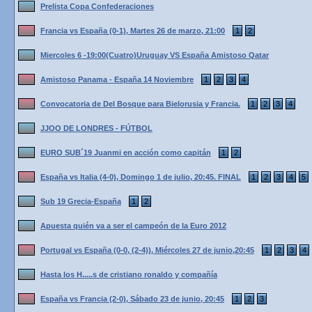
Prelista Copa Confederaciones
Francia vs España (0-1), Martes 26 de marzo, 21:00
1
2
Miercoles 6 -19:00(Cuatro)Uruguay VS España Amistoso Qatar
Amistoso Panama - España 14 Noviembre
1
2
3
4
Convocatoria de Del Bosque para Bielorusia y Francia.
1
2
3
4
JJOO DE LONDRES - FÚTBOL
EURO SUB´19 Juanmi en acción como capitán
1
2
España vs Italia (4-0), Domingo 1 de julio, 20:45. FINAL
1
2
3
4
5
Sub 19 Grecia-España
1
2
Apuesta quién va a ser el campeón de la Euro 2012
Portugal vs España (0-0, (2-4)), Miércoles 27 de junio,20:45
1
2
3
4
Hasta los H.....s de cristiano ronaldo y compañía
España vs Francia (2-0), Sábado 23 de junio, 20:45
1
2
3