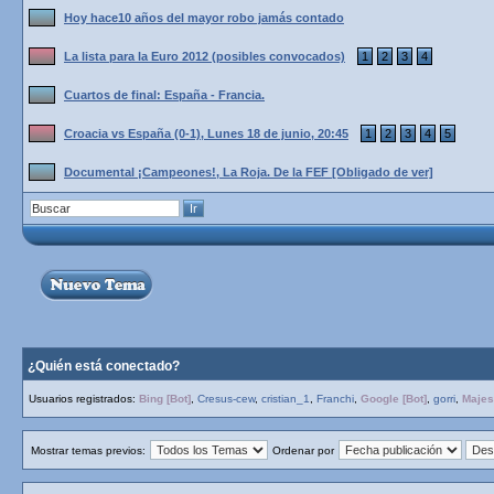
Hoy hace10 años del mayor robo jamás contado
La lista para la Euro 2012 (posibles convocados)
1
2
3
4
Cuartos de final: España - Francia.
Croacia vs España (0-1), Lunes 18 de junio, 20:45
1
2
3
4
5
Documental ¡Campeones!, La Roja. De la FEF [Obligado de ver]
¿Quién está conectado?
Usuarios registrados:
Bing [Bot]
,
Cresus-cew
,
cristian_1
,
Franchi
,
Google [Bot]
,
gorri
,
Majest
Mostrar temas previos:
Ordenar por