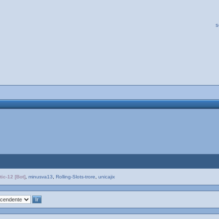
s
ic-12 [Bot]
,
minusva13
,
Rolling-Slots-trore
,
unicajix