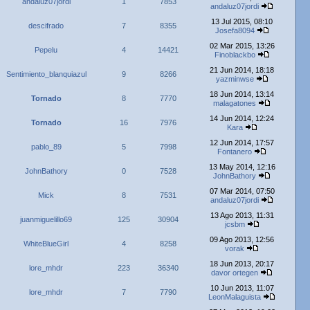
andaluz07jordi
1
7853
andaluz07jordi
13 Jul 2015, 08:10
descifrado
7
8355
Josefa8094
02 Mar 2015, 13:26
Pepelu
4
14421
Finoblackbo
21 Jun 2014, 18:18
Sentimiento_blanquiazul
9
8266
yazminwse
18 Jun 2014, 13:14
Tornado
8
7770
malagatones
14 Jun 2014, 12:24
Tornado
16
7976
Kara
12 Jun 2014, 17:57
pablo_89
5
7998
Fontanero
13 May 2014, 12:16
JohnBathory
0
7528
JohnBathory
07 Mar 2014, 07:50
Mick
8
7531
andaluz07jordi
13 Ago 2013, 11:31
juanmiguelillo69
125
30904
jcsbm
09 Ago 2013, 12:56
WhiteBlueGirl
4
8258
vorak
18 Jun 2013, 20:17
lore_mhdr
223
36340
davor ortegen
10 Jun 2013, 11:07
lore_mhdr
7
7790
LeonMalaguista