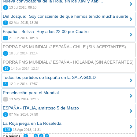
Nueva convocatoria de la Roja, sin los Xavi y Xabi...
7
13 Jul 2015, 08:10
Del Bosque: ´Soy consciente de que hemos tenido mucha suerte
4
02 Mar 2015, 13:26
España - Bolivia. Hoy a las 22:00 por Cuatro.
9
21 Jun 2014, 18:18
PORRA FMS MUNDIAL // ESPAÑA - CHILE (SIN ACERTANTES)
8
18 Jun 2014, 13:14
PORRA FMS MUNDIAL // ESPAÑA - HOLANDA (SIN ACERTANTES)
16
14 Jun 2014, 12:24
Todos los partidos de España en la SALA GOLD
5
12 Jun 2014, 17:57
Preselección para el Mundial
0
13 May 2014, 12:16
ESPAÑA - ITALIA, amistoso 5 de Marzo
8
07 Mar 2014, 07:50
La Roja juega en La Rosaleda
125
13 Ago 2013, 11:31
Ir a página:
...
1
5
6
7