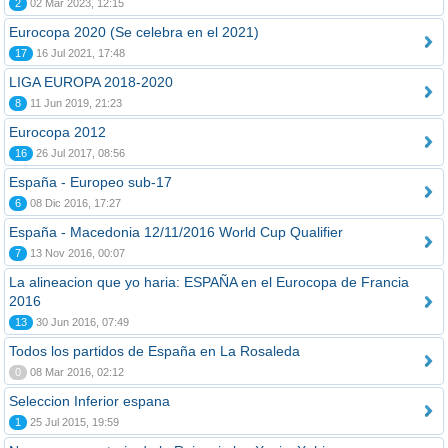
2
02 Mar 2023, 12:15
Eurocopa 2020 (Se celebra en el 2021)
17
16 Jul 2021, 17:48
LIGA EUROPA 2018-2020
8
11 Jun 2019, 21:23
Eurocopa 2012
16
26 Jul 2017, 08:56
España - Europeo sub-17
6
08 Dic 2016, 17:27
España - Macedonia 12/11/2016 World Cup Qualifier
7
13 Nov 2016, 00:07
La alineacion que yo haria: ESPAÑA en el Eurocopa de Francia
2016
13
30 Jun 2016, 07:49
Todos los partidos de España en La Rosaleda
0
08 Mar 2016, 02:12
Seleccion Inferior espana
1
25 Jul 2015, 19:59