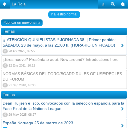
La Roja
#
Ir al estilo normal
Publicar un nuevo tema
Temas
¡¡¡ATENCIÓN QUINIELISTAS!!! JORNADA 38 || Primer partido:
SÁBADO, 23 de mayo, a las 21:00 h. (HORARIO UNIFICADO)
0
20 Abr 2025, 09:55
¿Eres nuevo? Preséntate aquí. New around? Introductions here
0
12 Ene 2011, 16:12
NORMAS BÁSICAS DEL FORO/BOARD RULES OF USE/RÈGLES
DU FORUM
0
21 Sep 2010, 16:36
Temas
Dean Huijsen e Isco, convocados con la selección española para la
Fase Final de la Nations League
0
29 May 2025, 08:27
España Noruega 25 de marzo de 2023