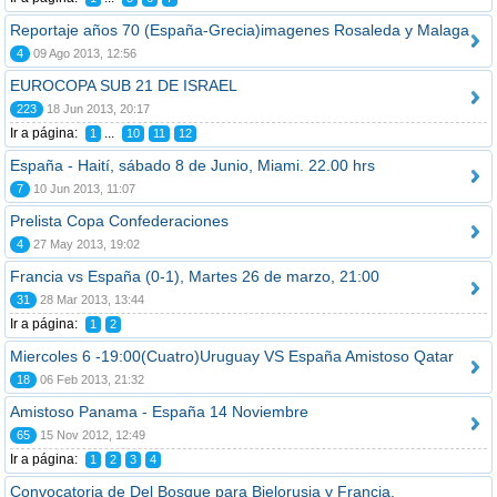
Reportaje años 70 (España-Grecia)imagenes Rosaleda y Malaga
4
09 Ago 2013, 12:56
EUROCOPA SUB 21 DE ISRAEL
223
18 Jun 2013, 20:17
Ir a página:
...
1
10
11
12
España - Haití, sábado 8 de Junio, Miami. 22.00 hrs
7
10 Jun 2013, 11:07
Prelista Copa Confederaciones
4
27 May 2013, 19:02
Francia vs España (0-1), Martes 26 de marzo, 21:00
31
28 Mar 2013, 13:44
Ir a página:
1
2
Miercoles 6 -19:00(Cuatro)Uruguay VS España Amistoso Qatar
18
06 Feb 2013, 21:32
Amistoso Panama - España 14 Noviembre
65
15 Nov 2012, 12:49
Ir a página:
1
2
3
4
Convocatoria de Del Bosque para Bielorusia y Francia.