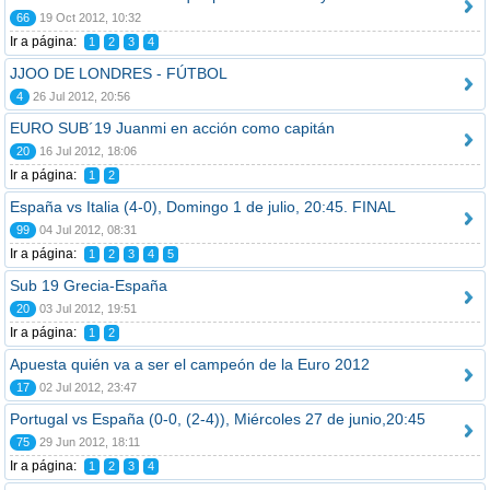
66
19 Oct 2012, 10:32
Ir a página:
1
2
3
4
JJOO DE LONDRES - FÚTBOL
4
26 Jul 2012, 20:56
EURO SUB´19 Juanmi en acción como capitán
20
16 Jul 2012, 18:06
Ir a página:
1
2
España vs Italia (4-0), Domingo 1 de julio, 20:45. FINAL
99
04 Jul 2012, 08:31
Ir a página:
1
2
3
4
5
Sub 19 Grecia-España
20
03 Jul 2012, 19:51
Ir a página:
1
2
Apuesta quién va a ser el campeón de la Euro 2012
17
02 Jul 2012, 23:47
Portugal vs España (0-0, (2-4)), Miércoles 27 de junio,20:45
75
29 Jun 2012, 18:11
Ir a página:
1
2
3
4