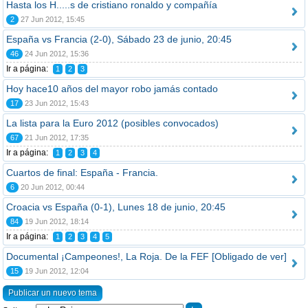
Hasta los H.....s de cristiano ronaldo y compañía
2
27 Jun 2012, 15:45
España vs Francia (2-0), Sábado 23 de junio, 20:45
46
24 Jun 2012, 15:36
Ir a página:
1
2
3
Hoy hace10 años del mayor robo jamás contado
17
23 Jun 2012, 15:43
La lista para la Euro 2012 (posibles convocados)
67
21 Jun 2012, 17:35
Ir a página:
1
2
3
4
Cuartos de final: España - Francia.
6
20 Jun 2012, 00:44
Croacia vs España (0-1), Lunes 18 de junio, 20:45
84
19 Jun 2012, 18:14
Ir a página:
1
2
3
4
5
Documental ¡Campeones!, La Roja. De la FEF [Obligado de ver]
15
19 Jun 2012, 12:04
Publicar un nuevo tema