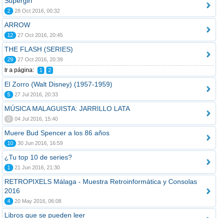
Supergirl
2
28 Oct 2016, 00:32
ARROW
12
27 Oct 2016, 20:45
THE FLASH (SERIES)
29
27 Oct 2016, 20:39
Ir a página:
1
2
El Zorro (Walt Disney) (1957-1959)
5
27 Jul 2016, 20:33
MÚSICA MALAGUISTA: JARRILLO LATA
0
04 Jul 2016, 15:40
Muere Bud Spencer a los 86 años
10
30 Jun 2016, 16:59
¿Tu top 10 de series?
1
21 Jun 2016, 21:30
RETROPIXELS Málaga - Muestra Retroinformática y Consolas
2016
4
20 May 2016, 06:08
Libros que se pueden leer