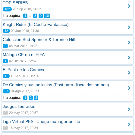
TOP SERIES
182
20 Sep 2018, 14:52
Ir a página:
...
1
8
9
10
Knight Rider (El Coche Fantastico)
18
09 Jun 2018, 21:30
Coleccion Bud Spencer & Terence Hill
9
05 Mar 2018, 14:25
Màlaga CF en el FIFA
1
02 Dic 2017, 22:57
El Post de los Comics
11
11 Sep 2017, 15:14
Dc Comics y sus peliculas (Post para discutirlos ambos)
57
04 Ago 2017, 16:23
Ir a página:
1
2
3
Juegos liberados
0
20 May 2017, 20:57
Liga Virtual PES - Juego manager online
0
15 May 2017, 19:34