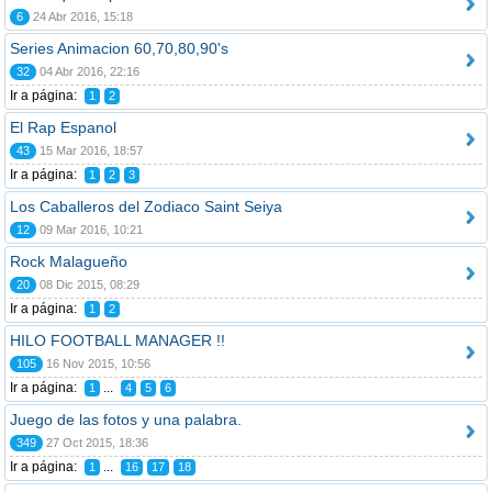
6
24 Abr 2016, 15:18
Series Animacion 60,70,80,90's
32
04 Abr 2016, 22:16
Ir a página:
1
2
El Rap Espanol
43
15 Mar 2016, 18:57
Ir a página:
1
2
3
Los Caballeros del Zodiaco Saint Seiya
12
09 Mar 2016, 10:21
Rock Malagueño
20
08 Dic 2015, 08:29
Ir a página:
1
2
HILO FOOTBALL MANAGER !!
105
16 Nov 2015, 10:56
Ir a página:
...
1
4
5
6
Juego de las fotos y una palabra.
349
27 Oct 2015, 18:36
Ir a página:
...
1
16
17
18