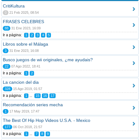
CritiKultura
0
21 Feb 2025, 08:54
FRASES CELEBRES
88
31 Ene 2023, 16:09
Ir a página:
1
2
3
4
5
Libros sobre el Málaga
3
31 Ene 2023, 16:08
Busco juegos de wii originales, ¿me ayudais?
22
07 Ago 2022, 18:41
Ir a página:
1
2
La cancion del dia
328
15 Ago 2019, 01:57
Ir a página:
...
1
15
16
17
Recomendación series mecha
1
17 May 2019, 17:47
The Best Of Hip Hop Videos U.S.A. - Mexico
177
06 Oct 2018, 21:57
Ir a página:
...
1
7
8
9