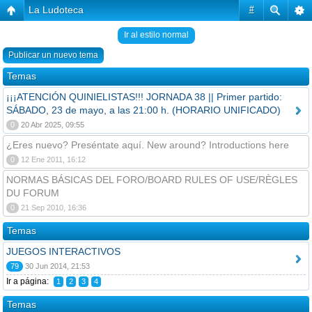
La Ludoteca
#
Ir al estilo normal
Publicar un nuevo tema
Temas
¡¡¡ATENCIÓN QUINIELISTAS!!! JORNADA 38 || Primer partido:
SÁBADO, 23 de mayo, a las 21:00 h. (HORARIO UNIFICADO)
0
20 Abr 2025, 09:55
¿Eres nuevo? Preséntate aquí. New around? Introductions here
0
12 Ene 2011, 16:12
NORMAS BÁSICAS DEL FORO/BOARD RULES OF USE/RÈGLES
DU FORUM
0
21 Sep 2010, 16:36
Temas
JUEGOS INTERACTIVOS
79
30 Jun 2014, 21:53
Ir a página:
1
2
3
4
Temas