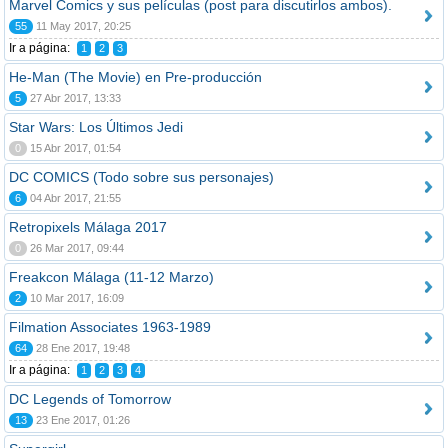
Marvel Comics y sus películas (post para discutirlos ambos).
55
11 May 2017, 20:25
Ir a página:
1
2
3
He-Man (The Movie) en Pre-producción
5
27 Abr 2017, 13:33
Star Wars: Los Últimos Jedi
0
15 Abr 2017, 01:54
DC COMICS (Todo sobre sus personajes)
6
04 Abr 2017, 21:55
Retropixels Málaga 2017
0
26 Mar 2017, 09:44
Freakcon Málaga (11-12 Marzo)
2
10 Mar 2017, 16:09
Filmation Associates 1963-1989
64
28 Ene 2017, 19:48
Ir a página:
1
2
3
4
DC Legends of Tomorrow
13
23 Ene 2017, 01:26