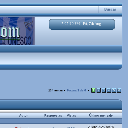
Buscar
7:05:20 PM - Fri, 7th Aug
Página
1
de
6
1
2
3
4
5
6
234 temas
•
•
Autor
Respuestas
Vistas
Último mensaje
20 Abr 2025, 09:55