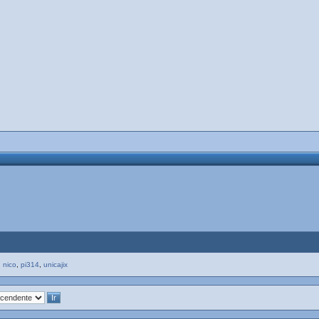
,
nico
,
pi314
,
unicajix