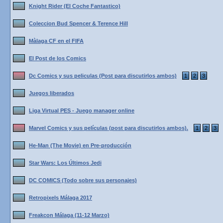
Knight Rider (El Coche Fantastico)
Coleccion Bud Spencer & Terence Hill
Màlaga CF en el FIFA
El Post de los Comics
Dc Comics y sus peliculas (Post para discutirlos ambos)
1
2
3
Juegos liberados
Liga Virtual PES - Juego manager online
Marvel Comics y sus películas (post para discutirlos ambos).
1
2
3
He-Man (The Movie) en Pre-producción
Star Wars: Los Últimos Jedi
DC COMICS (Todo sobre sus personajes)
Retropixels Málaga 2017
Freakcon Málaga (11-12 Marzo)