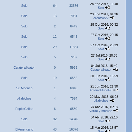
28 Ene 2017, 19:48
Solo
64
33676
Solo
23 Ene 2017, 01:26
Solo
13
7081
creative22
28 Oct 2016, 00:32
Solo
2
6449
Solo
27 Oct 2016, 20:45
Solo
12
6543
Solo
27 Oct 2016, 20:39
Solo
29
11364
Solo
27 Jul 2016, 20:33
Solo
5
7207
Solo
04 Jul 2016, 15:40
Culateralligator
0
5933
Culateralligator
30 Jun 2016, 16:59
Solo
10
6532
Solo
21 Jun 2016, 21:30
Sr. Macaco
1
6018
AntonioMuriel96
20 May 2016, 06:08
pillabichos
4
7574
pillabichos
24 Abr 2016, 15:18
PepitoGrillao
6
6580
verde y morado
04 Abr 2016, 22:16
Solo
32
14846
Solo
15 Mar 2016, 18:57
ElAmericano
43
16376
Solo