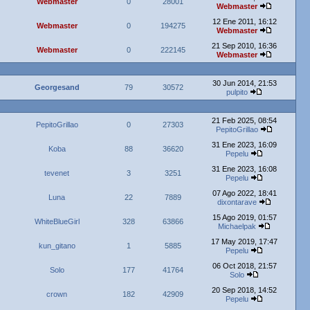
Webmaster
0
28001
Webmaster
12 Ene 2011, 16:12
Webmaster
0
194275
Webmaster
21 Sep 2010, 16:36
Webmaster
0
222145
Webmaster
30 Jun 2014, 21:53
Georgesand
79
30572
pulpito
21 Feb 2025, 08:54
PepitoGrillao
0
27303
PepitoGrillao
31 Ene 2023, 16:09
Koba
88
36620
Pepelu
31 Ene 2023, 16:08
tevenet
3
3251
Pepelu
07 Ago 2022, 18:41
Luna
22
7889
dixontarave
15 Ago 2019, 01:57
WhiteBlueGirl
328
63866
Michaelpak
17 May 2019, 17:47
kun_gitano
1
5885
Pepelu
06 Oct 2018, 21:57
Solo
177
41764
Solo
20 Sep 2018, 14:52
crown
182
42909
Pepelu