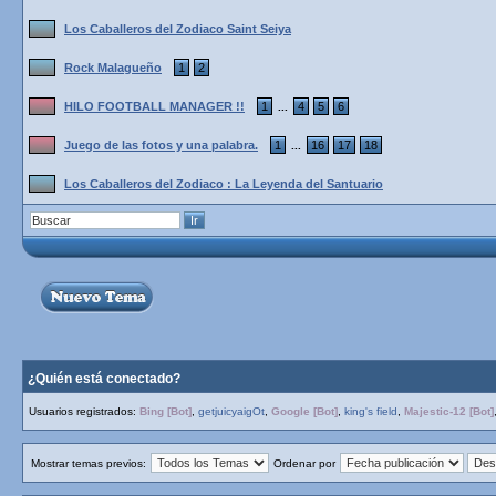
Los Caballeros del Zodiaco Saint Seiya
Rock Malagueño
1
2
HILO FOOTBALL MANAGER !!
1
4
5
6
...
Juego de las fotos y una palabra.
1
16
17
18
...
Los Caballeros del Zodiaco : La Leyenda del Santuario
¿Quién está conectado?
Usuarios registrados:
Bing [Bot]
,
getjuicyaigOt
,
Google [Bot]
,
king's field
,
Majestic-12 [Bot]
Mostrar temas previos:
Ordenar por