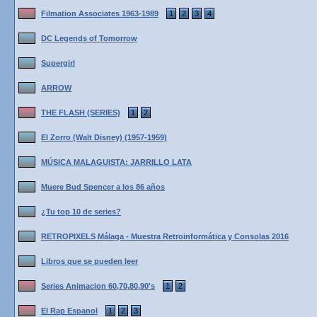
Filmation Associates 1963-1989
1
2
3
4
DC Legends of Tomorrow
Supergirl
ARROW
THE FLASH (SERIES)
1
2
El Zorro (Walt Disney) (1957-1959)
MÚSICA MALAGUISTA: JARRILLO LATA
Muere Bud Spencer a los 86 años
¿Tu top 10 de series?
RETROPIXELS Málaga - Muestra Retroinformática y Consolas 2016
Libros que se pueden leer
Series Animacion 60,70,80,90's
1
2
El Rap Espanol
1
2
3