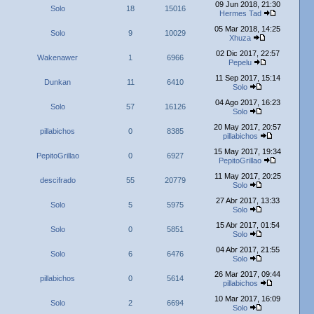
09 Jun 2018, 21:30
Solo
18
15016
Hermes Tad
05 Mar 2018, 14:25
Solo
9
10029
Xhuza
02 Dic 2017, 22:57
Wakenawer
1
6966
Pepelu
11 Sep 2017, 15:14
Dunkan
11
6410
Solo
04 Ago 2017, 16:23
Solo
57
16126
Solo
20 May 2017, 20:57
pillabichos
0
8385
pillabichos
15 May 2017, 19:34
PepitoGrillao
0
6927
PepitoGrillao
11 May 2017, 20:25
descifrado
55
20779
Solo
27 Abr 2017, 13:33
Solo
5
5975
Solo
15 Abr 2017, 01:54
Solo
0
5851
Solo
04 Abr 2017, 21:55
Solo
6
6476
Solo
26 Mar 2017, 09:44
pillabichos
0
5614
pillabichos
10 Mar 2017, 16:09
Solo
2
6694
Solo