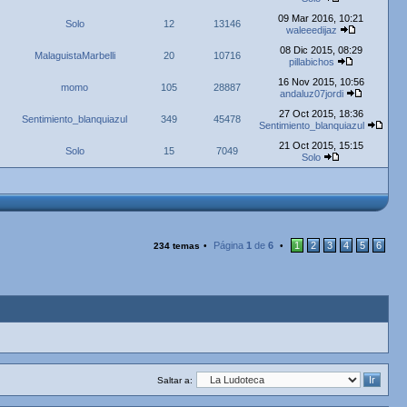
09 Mar 2016, 10:21
Solo
12
13146
waleeedijaz
08 Dic 2015, 08:29
MalaguistaMarbelli
20
10716
pillabichos
16 Nov 2015, 10:56
momo
105
28887
andaluz07jordi
27 Oct 2015, 18:36
Sentimiento_blanquiazul
349
45478
Sentimiento_blanquiazul
21 Oct 2015, 15:15
Solo
15
7049
Solo
Página
1
de
6
1
2
3
4
5
6
234 temas
•
•
Saltar a: