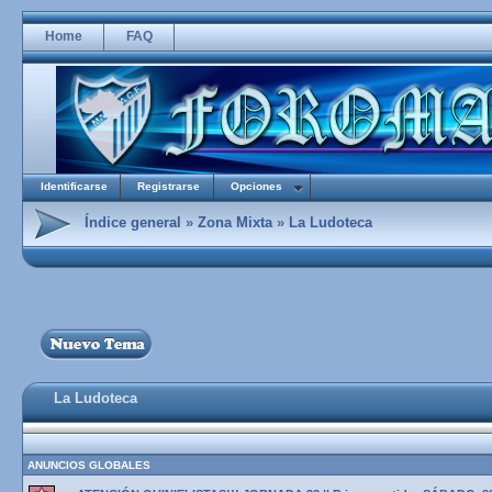
Home
FAQ
Identificarse
Registrarse
Opciones
Índice general
»
Zona Mixta
»
La Ludoteca
La Ludoteca
ANUNCIOS GLOBALES