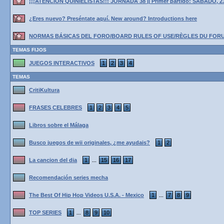
¡¡¡ATENCIÓN QUINIELISTAS!!! JORNADA 38 || Primer partido: SÁBADO, 2
¿Eres nuevo? Preséntate aquí. New around? Introductions here
NORMAS BÁSICAS DEL FORO/BOARD RULES OF USE/RÈGLES DU FOR
TEMAS FIJOS
JUEGOS INTERACTIVOS
1
2
3
4
TEMAS
CritiKultura
FRASES CELEBRES
1
2
3
4
5
Libros sobre el Málaga
Busco juegos de wii originales, ¿me ayudais?
1
2
La cancion del dia
1
15
16
17
...
Recomendación series mecha
The Best Of Hip Hop Videos U.S.A. - Mexico
1
7
8
9
...
TOP SERIES
1
8
9
10
...