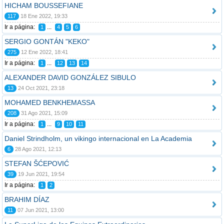
HICHAM BOUSSEFIANE
117
18 Ene 2022, 19:33
Ir a página:
...
1
4
5
6
SERGIO GONTÁN "KEKO"
275
12 Ene 2022, 18:41
Ir a página:
...
1
12
13
14
ALEXANDER DAVID GONZÁLEZ SIBULO
13
24 Oct 2021, 23:18
MOHAMED BENKHEMASSA
208
31 Ago 2021, 15:09
Ir a página:
...
1
9
10
11
Daniel Strindholm, un vikingo internacional en La Academia
6
28 Ago 2021, 12:13
STEFAN ŠĆEPOVIĆ
39
19 Jun 2021, 19:54
Ir a página:
1
2
BRAHIM DÍAZ
11
07 Jun 2021, 13:00