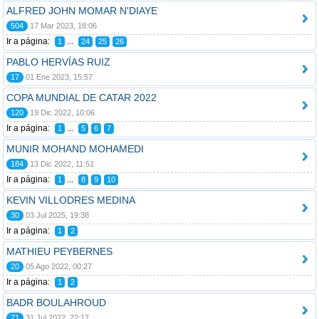
ALFRED JOHN MOMAR N'DIAYE
504
17 Mar 2023, 18:06
Ir a página:
...
1
24
25
26
PABLO HERVÍAS RUIZ
17
01 Ene 2023, 15:57
COPA MUNDIAL DE CATAR 2022
120
19 Dic 2022, 10:06
Ir a página:
...
1
5
6
7
MUNIR MOHAND MOHAMEDI
184
13 Dic 2022, 11:51
Ir a página:
...
1
8
9
10
KEVIN VILLODRES MEDINA
30
03 Jul 2025, 19:38
Ir a página:
1
2
MATHIEU PEYBERNES
20
05 Ago 2022, 00:27
Ir a página:
1
2
BADR BOULAHROUD
71
31 Jul 2022, 22:17