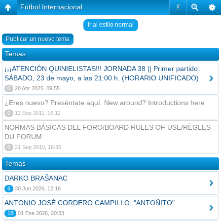
Fútbol Internacional
#
Ir al estilo normal
Publicar un nuevo tema
Temas
¡¡¡ATENCIÓN QUINIELISTAS!!! JORNADA 38 || Primer partido:
SÁBADO, 23 de mayo, a las 21:00 h. (HORARIO UNIFICADO)
0
20 Abr 2025, 09:55
¿Eres nuevo? Preséntate aquí. New around? Introductions here
0
12 Ene 2011, 16:12
NORMAS BÁSICAS DEL FORO/BOARD RULES OF USE/RÈGLES
DU FORUM
0
21 Sep 2010, 16:36
Temas
DARKO BRAŠANAC
6
30 Jun 2026, 12:16
ANTONIO JOSÉ CORDERO CAMPILLO, "ANTOÑITO"
18
01 Ene 2026, 20:33