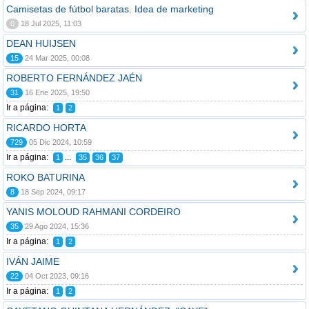
Camisetas de fútbol baratas. Idea de marketing
0
18 Jul 2025, 11:03
DEAN HUIJSEN
15
24 Mar 2025, 00:08
ROBERTO FERNÁNDEZ JAÉN
31
16 Ene 2025, 19:50
Ir a página:
1
2
RICARDO HORTA
729
05 Dic 2024, 10:59
Ir a página:
...
1
35
36
37
ROKO BATURINA
8
18 Sep 2024, 09:17
YANIS MOLOUD RAHMANI CORDEIRO
35
29 Ago 2024, 15:36
Ir a página:
1
2
IVÁN JAIME
22
04 Oct 2023, 09:16
Ir a página:
1
2