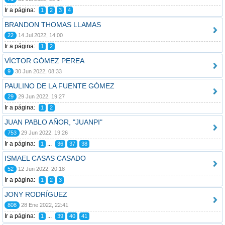
Ir a página:
1
2
3
4
BRANDON THOMAS LLAMAS
22
14 Jul 2022, 14:00
Ir a página:
1
2
VÍCTOR GÓMEZ PEREA
9
30 Jun 2022, 08:33
PAULINO DE LA FUENTE GÓMEZ
29
29 Jun 2022, 19:27
Ir a página:
1
2
JUAN PABLO AÑOR, "JUANPI"
753
29 Jun 2022, 19:26
Ir a página:
...
1
36
37
38
ISMAEL CASAS CASADO
52
12 Jun 2022, 20:18
Ir a página:
1
2
3
JONY RODRÍGUEZ
808
28 Ene 2022, 22:41
Ir a página:
...
1
39
40
41