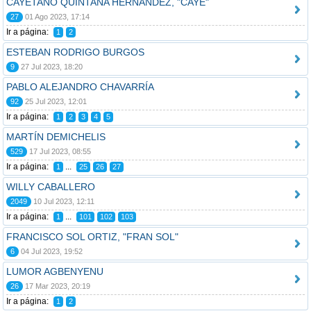
CAYETANO QUINTANA HERNÁNDEZ, "CAYE"
27
01 Ago 2023, 17:14
Ir a página:
1
2
ESTEBAN RODRIGO BURGOS
9
27 Jul 2023, 18:20
PABLO ALEJANDRO CHAVARRÍA
92
25 Jul 2023, 12:01
Ir a página:
1
2
3
4
5
MARTÍN DEMICHELIS
529
17 Jul 2023, 08:55
Ir a página:
...
1
25
26
27
WILLY CABALLERO
2049
10 Jul 2023, 12:11
Ir a página:
...
1
101
102
103
FRANCISCO SOL ORTIZ, "FRAN SOL"
6
04 Jul 2023, 19:52
LUMOR AGBENYENU
26
17 Mar 2023, 20:19
Ir a página:
1
2