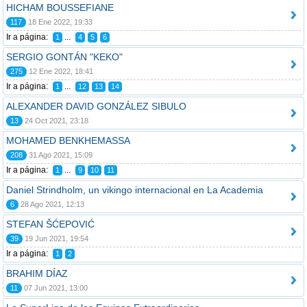
HICHAM BOUSSEFIANE
117
18 Ene 2022, 19:33
Ir a página:
...
1
4
5
6
SERGIO GONTÁN "KEKO"
275
12 Ene 2022, 18:41
Ir a página:
...
1
12
13
14
ALEXANDER DAVID GONZÁLEZ SIBULO
13
24 Oct 2021, 23:18
MOHAMED BENKHEMASSA
208
31 Ago 2021, 15:09
Ir a página:
...
1
9
10
11
Daniel Strindholm, un vikingo internacional en La Academia
6
28 Ago 2021, 12:13
STEFAN ŠĆEPOVIĆ
39
19 Jun 2021, 19:54
Ir a página:
1
2
BRAHIM DÍAZ
11
07 Jun 2021, 13:00