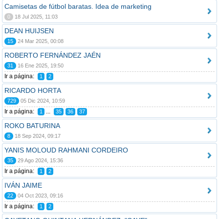
Camisetas de fútbol baratas. Idea de marketing
0
18 Jul 2025, 11:03
DEAN HUIJSEN
15
24 Mar 2025, 00:08
ROBERTO FERNÁNDEZ JAÉN
31
16 Ene 2025, 19:50
Ir a página:
1
2
RICARDO HORTA
729
05 Dic 2024, 10:59
Ir a página:
...
1
35
36
37
ROKO BATURINA
8
18 Sep 2024, 09:17
YANIS MOLOUD RAHMANI CORDEIRO
35
29 Ago 2024, 15:36
Ir a página:
1
2
IVÁN JAIME
22
04 Oct 2023, 09:16
Ir a página:
1
2