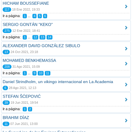
HICHAM BOUSSEFIANE
117
18 Ene 2022, 19:33
Ir a página:
...
1
4
5
6
SERGIO GONTÁN "KEKO"
275
12 Ene 2022, 18:41
Ir a página:
...
1
12
13
14
ALEXANDER DAVID GONZÁLEZ SIBULO
13
24 Oct 2021, 23:18
MOHAMED BENKHEMASSA
208
31 Ago 2021, 15:09
Ir a página:
...
1
9
10
11
Daniel Strindholm, un vikingo internacional en La Academia
6
28 Ago 2021, 12:13
STEFAN ŠĆEPOVIĆ
39
19 Jun 2021, 19:54
Ir a página:
1
2
BRAHIM DÍAZ
11
07 Jun 2021, 13:00