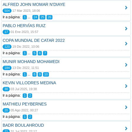
ALFRED JOHN MOMAR N'DIAYE
504
17 Mar 2023, 18:06
Ir a página:
...
1
24
25
26
PABLO HERVÍAS RUIZ
17
01 Ene 2023, 15:57
COPA MUNDIAL DE CATAR 2022
120
19 Dic 2022, 10:06
Ir a página:
...
1
5
6
7
MUNIR MOHAND MOHAMEDI
184
13 Dic 2022, 11:51
Ir a página:
...
1
8
9
10
KEVIN VILLODRES MEDINA
30
03 Jul 2025, 19:38
Ir a página:
1
2
MATHIEU PEYBERNES
20
05 Ago 2022, 00:27
Ir a página:
1
2
BADR BOULAHROUD
71
31 Jul 2022, 22:17