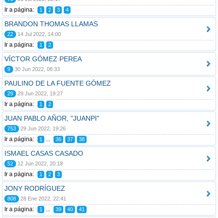
Ir a página:
1
2
3
4
BRANDON THOMAS LLAMAS
22
14 Jul 2022, 14:00
Ir a página:
1
2
VÍCTOR GÓMEZ PEREA
9
30 Jun 2022, 08:33
PAULINO DE LA FUENTE GÓMEZ
29
29 Jun 2022, 19:27
Ir a página:
1
2
JUAN PABLO AÑOR, "JUANPI"
753
29 Jun 2022, 19:26
Ir a página:
...
1
36
37
38
ISMAEL CASAS CASADO
52
12 Jun 2022, 20:18
Ir a página:
1
2
3
JONY RODRÍGUEZ
808
28 Ene 2022, 22:41
Ir a página:
...
1
39
40
41