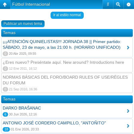
Fútbol Internacional
#
Ir al estilo normal
Publicar un nuevo tema
Temas
¡¡¡ATENCIÓN QUINIELISTAS!!! JORNADA 38 || Primer partido:
SÁBADO, 23 de mayo, a las 21:00 h. (HORARIO UNIFICADO)
0
20 Abr 2025, 09:55
¿Eres nuevo? Preséntate aquí. New around? Introductions here
0
12 Ene 2011, 16:12
NORMAS BÁSICAS DEL FORO/BOARD RULES OF USE/RÈGLES
DU FORUM
0
21 Sep 2010, 16:36
Temas
DARKO BRAŠANAC
6
30 Jun 2026, 12:16
ANTONIO JOSÉ CORDERO CAMPILLO, "ANTOÑITO"
18
01 Ene 2026, 20:33