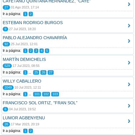
CAYETANO QUINTANA HERNÁNDEZ, "CAYE"
27
01 Ago 2023, 17:14
Ir a página:
1
2
ESTEBAN RODRIGO BURGOS
9
27 Jul 2023, 18:20
PABLO ALEJANDRO CHAVARRÍA
92
25 Jul 2023, 12:01
Ir a página:
1
2
3
4
5
MARTÍN DEMICHELIS
529
17 Jul 2023, 08:55
Ir a página:
...
1
25
26
27
WILLY CABALLERO
2049
10 Jul 2023, 12:11
Ir a página:
...
1
101
102
103
FRANCISCO SOL ORTIZ, "FRAN SOL"
6
04 Jul 2023, 19:52
LUMOR AGBENYENU
26
17 Mar 2023, 20:19
Ir a página:
1
2