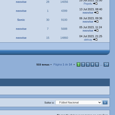
25 Jul 2023, 12:00
neovise
28
14056
Pepelu
13 Jul 2023, 08:40
neovise
1
4399
neovise
06 Jul 2023, 09:36
Sonic
30
9100
neovise
05 Jul 2023, 11:24
neovise
7
5688
neovise
04 Jul 2023, 21:25
neovise
15
14860
alekay
Página
1
de
14
1
2
3
4
5
14
533 temas
•
•
...
Saltar a: