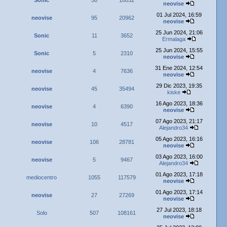
Sonic
50
10032
neovise
01 Jul 2024, 16:59
neovise
95
20962
neovise
25 Jun 2024, 21:06
Sonic
11
3652
Ermalaga
25 Jun 2024, 15:55
Sonic
5
2310
neovise
31 Ene 2024, 12:54
neovise
4
7636
neovise
29 Dic 2023, 19:35
neovise
45
35494
kiske
16 Ago 2023, 18:36
neovise
4
6390
neovise
07 Ago 2023, 21:17
neovise
10
4517
Alejandro34
05 Ago 2023, 16:16
neovise
106
28781
neovise
03 Ago 2023, 16:00
neovise
5
9467
Alejandro34
01 Ago 2023, 17:18
mediocentro
1055
117579
neovise
01 Ago 2023, 17:14
neovise
27
27269
neovise
27 Jul 2023, 18:18
Solo
507
108161
neovise