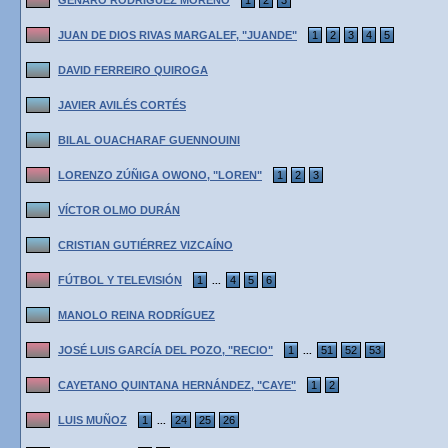
GENARO RODRÍGUEZ MORENO
1
2
3
JUAN DE DIOS RIVAS MARGALEF, "JUANDE"
1
2
3
4
5
DAVID FERREIRO QUIROGA
JAVIER AVILÉS CORTÉS
BILAL OUACHARAF GUENNOUINI
LORENZO ZÚÑIGA OWONO, "LOREN"
1
2
3
VÍCTOR OLMO DURÁN
CRISTIAN GUTIÉRREZ VIZCAÍNO
FÚTBOL Y TELEVISIÓN
1
4
5
6
...
MANOLO REINA RODRÍGUEZ
JOSÉ LUIS GARCÍA DEL POZO, "RECIO"
1
51
52
53
...
CAYETANO QUINTANA HERNÁNDEZ, "CAYE"
1
2
LUIS MUÑOZ
1
24
25
26
...