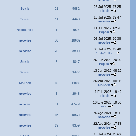
neovise
23 Jul 2025, 17:25
Sonic
21
5682
unicajix
15 Jul 2025, 19:47
Sonic
11
4448
neovise
11 Jul 2025, 12:51
PepitoGrillao
1
959
Pepelu
03 Jul 2025, 19:38
neovise
30
18669
neovise
03 Jul 2025, 12:48
neovise
26
8809
PepitoGrillao
26 Jun 2025, 20:06
Sonic
5
4047
Pepelu
13 Jun 2025, 08:25
Sonic
8
3477
neovise
24 Mar 2025, 00:08
MaTech
15
14889
MaTech
11 Feb 2025, 19:42
neovise
5
2948
unicajix
16 Ene 2025, 19:50
neovise
31
47451
nico
26 Ago 2024, 18:00
neovise
15
16571
neovise
22 Ago 2024, 17:58
neovise
19
8359
neovise
15 Jul 2024, 11:46