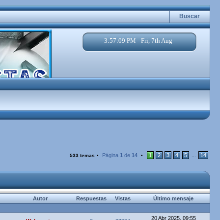
Buscar
3:57:10 PM - Fri, 7th Aug
Página
1
de
14
1
2
3
4
5
14
533 temas
•
•
...
Autor
Respuestas
Vistas
Último mensaje
20 Abr 2025, 09:55