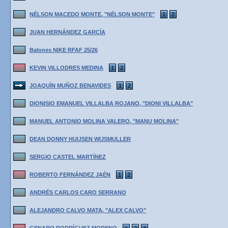
NÉLSON MACEDO MONTE, "NÉLSON MONTE"
1
2
JUAN HERNÁNDEZ GARCÍA
Balones NIKE RFAF 25/26
KEVIN VILLODRES MEDINA
1
2
JOAQUÍN MUÑOZ BENAVIDES
1
2
DIONISIO EMANUEL VILLALBA ROJANO, "DIONI VILLALBA"
MANUEL ANTONIO MOLINA VALERO, "MANU MOLINA"
DEAN DONNY HUIJSEN WIJSMULLER
SERGIO CASTEL MARTÍNEZ
ROBERTO FERNÁNDEZ JAÉN
1
2
ANDRÉS CARLOS CARO SERRANO
ALEJANDRO CALVO MATA, "ALEX CALVO"