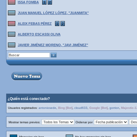
ISSA FOMBA
1
2
JUAN MANUEL LÓPEZ LÓPEZ, "JUANMITA"
ALEIX FEBAS PÉREZ
1
2
ALBERTO ESCASSI OLIVA
JAVIER JIMÉNEZ MORENO, "JAVI JIMÉNEZ"
¿Quién está conectado?
Usuarios registrados:
antoniosede
,
Bing [Bot]
,
cloud633
,
Google [Bot]
,
gorrion
,
Majestic-1
Mostrar temas previos:
Ordenar por
Mensajes sin leer
No hay mensajes sin leer