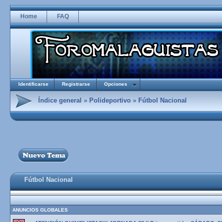
Home
FAQ
Identificarse
Registrarse
Opciones
Índice general
»
Polideportivo
»
Fútbol Nacional
Fútbol Nacional
ANUNCIOS GLOBALES