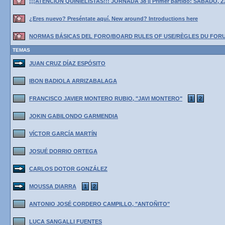
¡¡¡ATENCIÓN QUINIELISTAS!!! JORNADA 38 || Primer partido: SÁBADO, 2
¿Eres nuevo? Preséntate aquí. New around? Introductions here
NORMAS BÁSICAS DEL FORO/BOARD RULES OF USE/RÈGLES DU FOR
TEMAS
JUAN CRUZ DÍAZ ESPÓSITO
IBON BADIOLA ARRIZABALAGA
FRANCISCO JAVIER MONTERO RUBIO, "JAVI MONTERO"
1
2
JOKIN GABILONDO GARMENDIA
VÍCTOR GARCÍA MARTÍN
JOSUÉ DORRIO ORTEGA
CARLOS DOTOR GONZÁLEZ
MOUSSA DIARRA
1
2
ANTONIO JOSÉ CORDERO CAMPILLO, "ANTOÑITO"
LUCA SANGALLI FUENTES