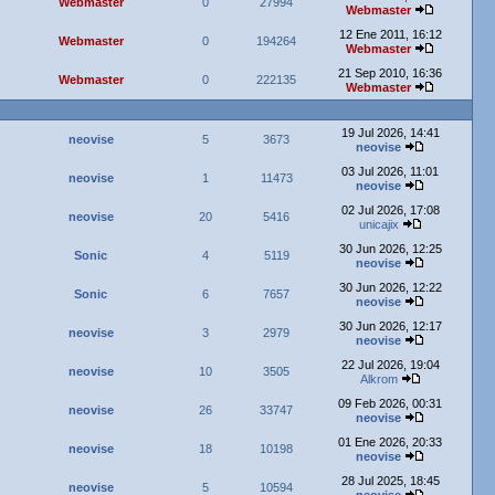
Webmaster
0
27994
Webmaster
12 Ene 2011, 16:12
Webmaster
0
194264
Webmaster
21 Sep 2010, 16:36
Webmaster
0
222135
Webmaster
19 Jul 2026, 14:41
neovise
5
3673
neovise
03 Jul 2026, 11:01
neovise
1
11473
neovise
02 Jul 2026, 17:08
neovise
20
5416
unicajix
30 Jun 2026, 12:25
Sonic
4
5119
neovise
30 Jun 2026, 12:22
Sonic
6
7657
neovise
30 Jun 2026, 12:17
neovise
3
2979
neovise
22 Jul 2026, 19:04
neovise
10
3505
Alkrom
09 Feb 2026, 00:31
neovise
26
33747
neovise
01 Ene 2026, 20:33
neovise
18
10198
neovise
28 Jul 2025, 18:45
neovise
5
10594