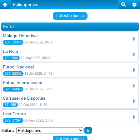
Polideportivo
Ir al estilo normal
Foros
Málaga Deportiva
109, 12340
21 Jun 2026, 06:30
La Roja
70, 2360
29 May 2025, 08:27
Fútbol Nacional
533, 52302
19 Jul 2026, 14:41
Fútbol Internacional
329, 56843
30 Jun 2026, 12:16
Carrusel de Deportes
57, 458
10 Oct 2024, 11:51
Liga Forera
179, 17394
05 Ago 2021, 14:37
Saltar a:
Ir al estilo normal