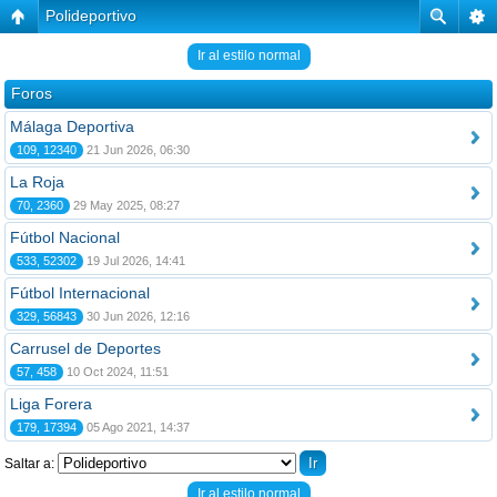
Polideportivo
Ir al estilo normal
Foros
Málaga Deportiva
109, 12340
21 Jun 2026, 06:30
La Roja
70, 2360
29 May 2025, 08:27
Fútbol Nacional
533, 52302
19 Jul 2026, 14:41
Fútbol Internacional
329, 56843
30 Jun 2026, 12:16
Carrusel de Deportes
57, 458
10 Oct 2024, 11:51
Liga Forera
179, 17394
05 Ago 2021, 14:37
Saltar a:
Ir al estilo normal