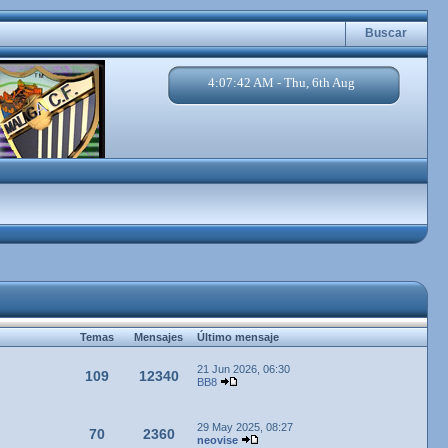
Buscar
4:07:42 AM - Thu, 6th Aug
Temas
Mensajes
Último mensaje
21 Jun 2026, 06:30
109
12340
BB8
29 May 2025, 08:27
70
2360
neovise