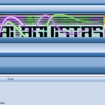
Foro
rias.