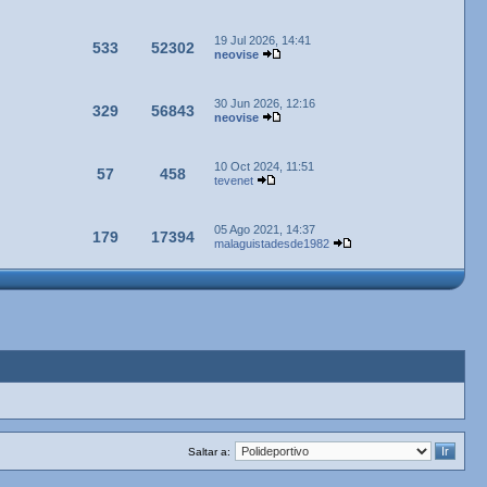
19 Jul 2026, 14:41
533
52302
neovise
30 Jun 2026, 12:16
329
56843
neovise
10 Oct 2024, 11:51
57
458
tevenet
05 Ago 2021, 14:37
179
17394
malaguistadesde1982
Saltar a: