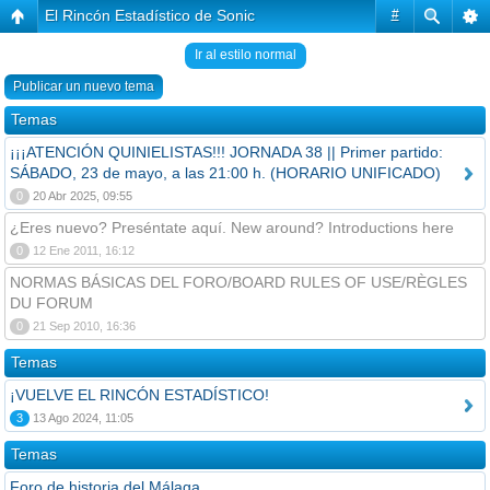
El Rincón Estadístico de Sonic
#
Ir al estilo normal
Publicar un nuevo tema
Temas
¡¡¡ATENCIÓN QUINIELISTAS!!! JORNADA 38 || Primer partido:
SÁBADO, 23 de mayo, a las 21:00 h. (HORARIO UNIFICADO)
0
20 Abr 2025, 09:55
¿Eres nuevo? Preséntate aquí. New around? Introductions here
0
12 Ene 2011, 16:12
NORMAS BÁSICAS DEL FORO/BOARD RULES OF USE/RÈGLES
DU FORUM
0
21 Sep 2010, 16:36
Temas
¡VUELVE EL RINCÓN ESTADÍSTICO!
3
13 Ago 2024, 11:05
Temas
Foro de historia del Málaga