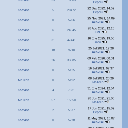
neovise
55
16083
Pepelu
22 Sep 2022, 14:52
neovise
5
20472
Pepelu
25 Nov 2021, 14:09
neovise
0
5266
neovise
28 Ago 2021, 12:13
neovise
6
24945
LMF
16 Ene 2025, 19:50
neovise
31
47441
nico
25 Jul 2021, 17:28
neovise
18
9210
neovise
09 Feb 2026, 00:31
neovise
26
33685
neovise
16 Jul 2021, 07:37
neovise
0
5125
neovise
08 Jul 2021, 23:29
MaTech
0
5192
MaTech
31 Ene 2024, 12:54
neovise
4
7631
neovise
28 Jun 2021, 21:08
MaTech
57
15350
MaTech
17 Jun 2021, 15:09
neovise
2
5677
Pepelu
11 May 2021, 13:07
neovise
0
5278
neovise