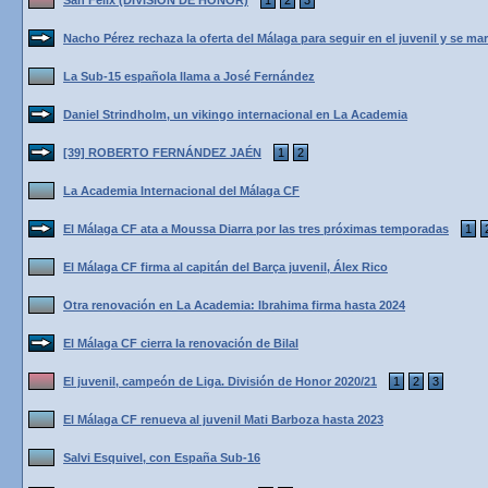
San Félix (DIVISIÓN DE HONOR)
1
2
3
Nacho Pérez rechaza la oferta del Málaga para seguir en el juvenil y se ma
La Sub-15 española llama a José Fernández
Daniel Strindholm, un vikingo internacional en La Academia
[39] ROBERTO FERNÁNDEZ JAÉN
1
2
La Academia Internacional del Málaga CF
El Málaga CF ata a Moussa Diarra por las tres próximas temporadas
1
El Málaga CF firma al capitán del Barça juvenil, Álex Rico
Otra renovación en La Academia: Ibrahima firma hasta 2024
El Málaga CF cierra la renovación de Bilal
El juvenil, campeón de Liga. División de Honor 2020/21
1
2
3
El Málaga CF renueva al juvenil Mati Barboza hasta 2023
Salvi Esquivel, con España Sub-16