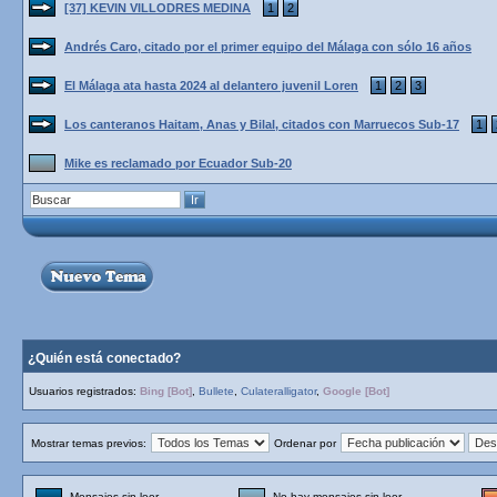
[37] KEVIN VILLODRES MEDINA
1
2
Andrés Caro, citado por el primer equipo del Málaga con sólo 16 años
El Málaga ata hasta 2024 al delantero juvenil Loren
1
2
3
Los canteranos Haitam, Anas y Bilal, citados con Marruecos Sub-17
1
Mike es reclamado por Ecuador Sub-20
¿Quién está conectado?
Usuarios registrados:
Bing [Bot]
,
Bullete
,
Culateralligator
,
Google [Bot]
Mostrar temas previos:
Ordenar por
Mensajes sin leer
No hay mensajes sin leer