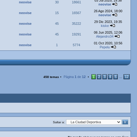
03 Jul 2025, 19:38
neovise
30
18661
neovise
26 Ago 2024, 18:00
neovise
15
16567
neovise
29 Dic 2023, 19:35
neovise
45
35222
kiske
06 Jun 2025, 12:06
neovise
45
19291
Alejandro34
01 Oct 2020, 10:56
neovise
1
5774
Pepelu
Página
1
de
12
1
2
3
4
5
12
458 temas
•
•
...
Saltar a: