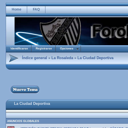
Home
FAQ
Identificarse
Registrarse
Opciones
Índice general
»
La Rosaleda
»
La Ciudad Deportiva
La Ciudad Deportiva
ANUNCIOS GLOBALES