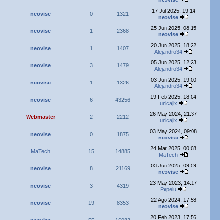
neovise
17 Jul 2025, 19:14
neovise
0
1321
neovise
25 Jun 2025, 08:15
neovise
1
2368
neovise
20 Jun 2025, 18:22
neovise
1
1407
Alejandro34
05 Jun 2025, 12:23
neovise
3
1479
Alejandro34
03 Jun 2025, 19:00
neovise
1
1326
Alejandro34
19 Feb 2025, 18:04
neovise
6
43256
unicajix
26 May 2024, 21:37
Webmaster
2
2212
unicajix
03 May 2024, 09:08
neovise
0
1875
neovise
24 Mar 2025, 00:08
MaTech
15
14885
MaTech
03 Jun 2025, 09:59
neovise
8
21169
neovise
23 May 2023, 14:17
neovise
3
4319
Pepelu
22 Ago 2024, 17:58
neovise
19
8353
neovise
20 Feb 2023, 17:56