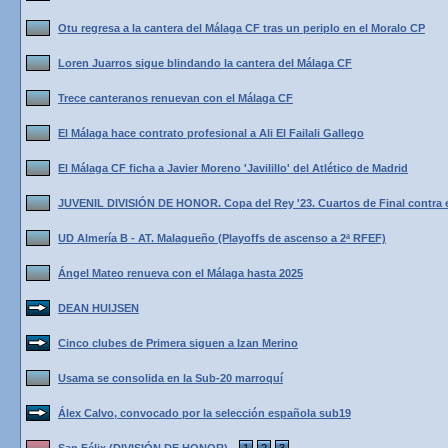
Otu regresa a la cantera del Málaga CF tras un periplo en el Moralo CP
Loren Juarros sigue blindando la cantera del Málaga CF
Trece canteranos renuevan con el Málaga CF
El Málaga hace contrato profesional a Ali El Failali Gallego
El Málaga CF ficha a Javier Moreno 'Javilillo' del Atlético de Madrid
JUVENIL DIVISIÓN DE HONOR. Copa del Rey '23. Cuartos de Final contra e
UD Almería B - AT. Malagueño (Playoffs de ascenso a 2ª RFEF)
Ángel Mateo renueva con el Málaga hasta 2025
DEAN HUIJSEN
Cinco clubes de Primera siguen a Izan Merino
Usama se consolida en la Sub-20 marroquí
Álex Calvo, convocado por la selección española sub19