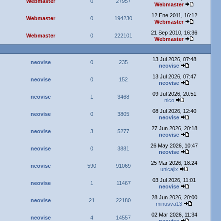
Webmaster
0
27957
Webmaster
12 Ene 2011, 16:12
Webmaster
0
194230
Webmaster
21 Sep 2010, 16:36
Webmaster
0
222101
Webmaster
13 Jul 2026, 07:48
neovise
0
235
neovise
13 Jul 2026, 07:47
neovise
0
152
neovise
09 Jul 2026, 20:51
neovise
1
3468
nico
08 Jul 2026, 12:40
neovise
0
3805
neovise
27 Jun 2026, 20:18
neovise
3
5277
neovise
26 May 2026, 10:47
neovise
0
3881
neovise
25 Mar 2026, 18:24
neovise
590
91069
unicajix
03 Jul 2026, 11:01
neovise
1
11467
neovise
28 Jun 2026, 20:00
neovise
21
22180
minusva13
02 Mar 2026, 11:34
neovise
4
14557