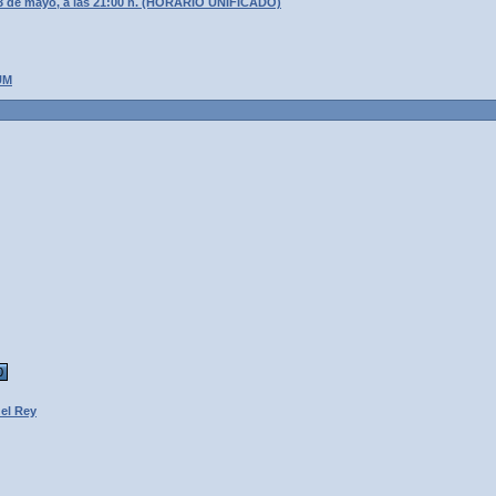
3 de mayo, a las 21:00 h. (HORARIO UNIFICADO)
UM
0
del Rey