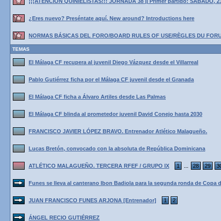
¡¡¡ATENCIÓN QUINIELISTAS!!! JORNADA 38 || Primer partido: SÁBADO, 2
¿Eres nuevo? Preséntate aquí. New around? Introductions here
NORMAS BÁSICAS DEL FORO/BOARD RULES OF USE/RÈGLES DU FOR
TEMAS
El Málaga CF recupera al juvenil Diego Vázquez desde el Villarreal
Pablo Gutiérrez ficha por el Málaga CF juvenil desde el Granada
El Málaga CF ficha a Álvaro Artiles desde Las Palmas
El Málaga CF blinda al prometedor juvenil David Conejo hasta 2030
FRANCISCO JAVIER LÓPEZ BRAVO. Entrenador Atlético Malagueño.
Lucas Bretón, convocado con la absoluta de República Dominicana
ATLÉTICO MALAGUEÑO. TERCERA RFEF / GRUPO IX
1
28
29
3
...
Funes se lleva al canterano Ibon Badiola para la segunda ronda de Copa 
JUAN FRANCISCO FUNES ARJONA [Entrenador]
1
2
ÁNGEL RECIO GUTIÉRREZ