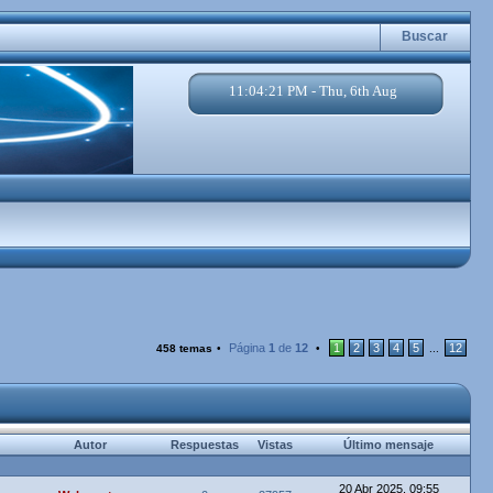
Buscar
11:04:22 PM - Thu, 6th Aug
Página
1
de
12
1
2
3
4
5
12
458 temas
•
•
...
Autor
Respuestas
Vistas
Último mensaje
20 Abr 2025, 09:55