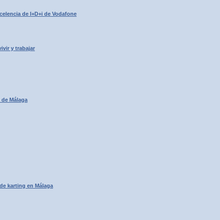
celencia de I+D+i de Vodafone
ir y trabajar
o de Málaga
de karting en Málaga