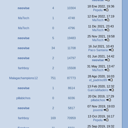
neovise
18 Ene 2022, 19:36
neovise
4
10304
Pepelu
12 Ene 2022, 17:19
MaTech
1
4748
MaTech
11 Dic 2021, 23:43
MaTech
0
4796
MaTech
25 Nov 2021, 19:58
neovise
5
19483
MaTech
16 Jul 2021, 10:43
neovise
34
11708
Paco Santana
01 Jun 2021, 14:42
neovise
2
14797
neovise
31 May 2021, 13:47
fanhboy
2
15508
MaTech
28 Ago 2020, 16:03
Malagachampions12
751
87773
el_padrino99
13 Feb 2020, 12:32
neovise
1
8614
GarcíaMadero
20 Dic 2019, 17:29
pillabichos
0
6036
pillabichos
07 Nov 2019, 19:03
neovise
2
5817
josemii
13 Oct 2019, 16:17
fanhboy
169
70959
Pepelu
25 Sep 2019, 19:32