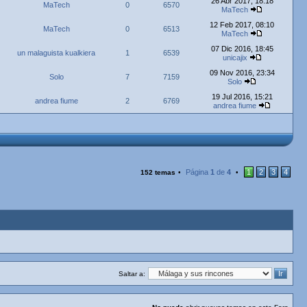
26 Abr 2017, 18:18
MaTech
0
6570
MaTech
12 Feb 2017, 08:10
MaTech
0
6513
MaTech
07 Dic 2016, 18:45
un malaguista kualkiera
1
6539
unicajix
09 Nov 2016, 23:34
Solo
7
7159
Solo
19 Jul 2016, 15:21
andrea fiume
2
6769
andrea fiume
Página
1
de
4
1
2
3
4
152 temas
•
•
Saltar a: