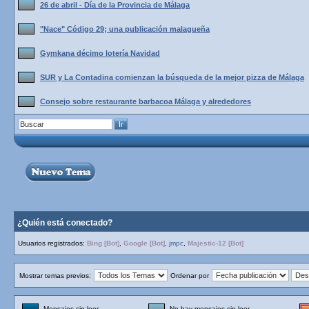
26 de abril - Día de la Provincia de Málaga
"Nace" Código 29; una publicación malagueña
Gymkana décimo lotería Navidad
SUR y La Contadina comienzan la búsqueda de la mejor pizza de Málaga
Consejo sobre restaurante barbacoa Málaga y alrededores
¿Quién está conectado?
Usuarios registrados:
Bing [Bot]
,
Google [Bot]
,
jmpc
,
Majestic-12 [Bot]
Mostrar temas previos:
Ordenar por
Mensajes sin leer
No hay mensajes sin leer