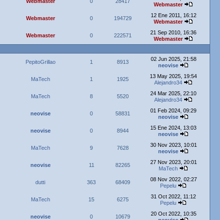
Webmaster
0
28417
Webmaster
12 Ene 2011, 16:12
Webmaster
0
194729
Webmaster
21 Sep 2010, 16:36
Webmaster
0
222571
Webmaster
02 Jun 2025, 21:58
PepitoGrillao
1
8913
neovise
13 May 2025, 19:54
MaTech
1
1925
Alejandro34
24 Mar 2025, 22:10
MaTech
8
5520
Alejandro34
01 Feb 2024, 09:29
neovise
0
58831
neovise
15 Ene 2024, 13:03
neovise
0
8944
neovise
30 Nov 2023, 10:01
MaTech
9
7628
neovise
27 Nov 2023, 20:01
neovise
11
82265
MaTech
08 Nov 2022, 02:27
dutti
363
68409
Pepelu
31 Oct 2022, 11:12
MaTech
15
6275
Pepelu
20 Oct 2022, 10:35
neovise
0
10679