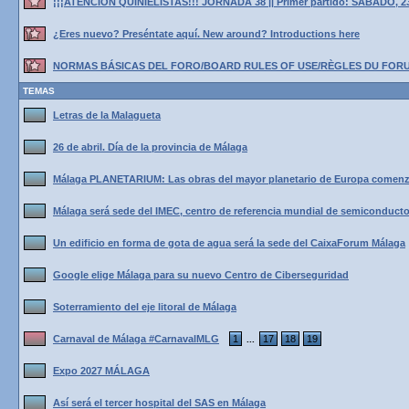
¡¡¡ATENCIÓN QUINIELISTAS!!! JORNADA 38 || Primer partido: SÁBADO, 2
¿Eres nuevo? Preséntate aquí. New around? Introductions here
NORMAS BÁSICAS DEL FORO/BOARD RULES OF USE/RÈGLES DU FOR
TEMAS
Letras de la Malagueta
26 de abril. Día de la provincia de Málaga
Málaga PLANETARIUM: Las obras del mayor planetario de Europa comenz
Málaga será sede del IMEC, centro de referencia mundial de semiconduct
Un edificio en forma de gota de agua será la sede del CaixaForum Málaga
Google elige Málaga para su nuevo Centro de Ciberseguridad
Soterramiento del eje litoral de Málaga
Carnaval de Málaga #CarnavalMLG
1
17
18
19
...
Expo 2027 MÁLAGA
Así será el tercer hospital del SAS en Málaga