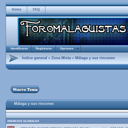
Home
FAQ
Identificarse
Registrarse
Opciones
Índice general
»
Zona Mixta
»
Málaga y sus rincones
Málaga y sus rincones
ANUNCIOS GLOBALES