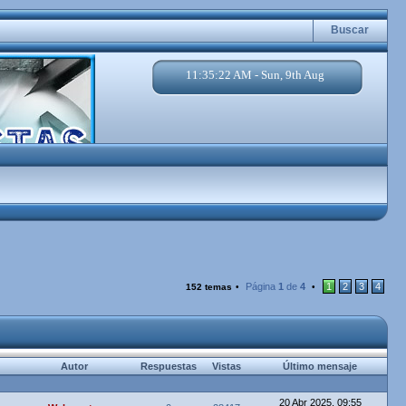
Buscar
11:35:23 AM - Sun, 9th Aug
Página
1
de
4
1
2
3
4
152 temas
•
•
Autor
Respuestas
Vistas
Último mensaje
20 Abr 2025, 09:55