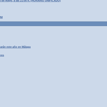
3 de mayo, a las 21:00 h. (HORARIO UNIFICADO)
UM
arán este año en Málaga
ores