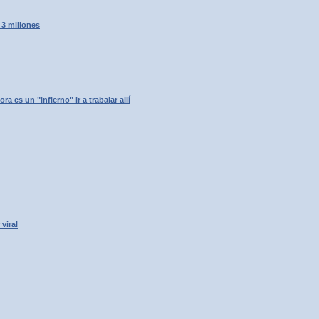
 3 millones
 es un "infierno" ir a trabajar allí
viral