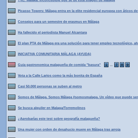
TVE: Malaka. Inconcebible que se de esta imagen de Malaga
Picasso Towers: Málaga entra en la elite residencial europea con áticos de
Consejos para un semestre de erasmus en Málaga
Ha fallecido el periodista Manuel Alcantara
El plan PTA de Málaga era una solución para tener empleo tecnológico, ahora
INICIATIVA COMUNITARIA MÁLAGA (AYUDA)
Guia gastronomica malagueña de comida "basura"
1
7
8
9
...
Vota a la Calle Larios como la más bonita de España
Casi 50.000 personas se suben al metro
Somos de Málaga. Somos Málaga #somosmalaga. Un vídeo que puede ser 
Se busca alquiler en Malaga/Torremolinos
¿Aprobarías este test sobre geografía malagueña?
Una mujer con orden de desahucio muere en Málaga tras arroja