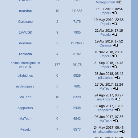
Esteban
11
5921
Málagaomort
17 Jul 2019, 10:54
neovise
10
111583
Pepelu
19 May 2019, 22:38
Galdeano
2
7179
Pepelu
21 Abr 2019, 17:19
EAACSK
9
7905
Pepelu
19 Abr 2019, 17:52
neovise
2
1913680
Caronte
11 Nov 2018, 20:30
Tornado
4
8192
Pepelu
coitus interruptus in
21 Sep 2018, 14:48
177
46175
extremis
Pepelu
25 Jun 2018, 05:42
pillabichos
0
6529
pillabichos
17 Dic 2017, 12:24
asdecopass
5
7601
MaTech
24 Ago 2017, 08:27
MaTech
10
8320
markno275
03 Ago 2017, 13:03
capparros
2
6438
capparros
06 Jun 2017, 07:37
MaTech
0
6842
MaTech
24 May 2017, 09:46
Pepelu
7
8577
elmalagueñomax