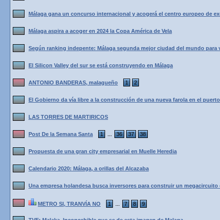
Málaga gana un concurso internacional y acogerá el centro europeo de ex
Málaga aspira a acoger en 2024 la Copa América de Vela
Según ranking indepente: Málaga segunda mejor ciudad del mundo para viv
El Silicon Valley del sur se está construyendo en Málaga
ANTONIO BANDERAS, malagueño
1
2
El Gobierno da vía libre a la construcción de una nueva farola en el puert
LAS TORRES DE MARTIRICOS
Post De la Semana Santa
1
36
37
38
...
Propuesta de una gran city empresarial en Muelle Heredia
Calendario 2020: Málaga, a orillas del Alcazaba
Una empresa holandesa busca inversores para construir un megacircuito 
METRO SI, TRANVÍA NO
1
7
8
9
...