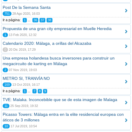
Post De la Semana Santa
751
28 Ago 2020, 16:03
Ir a página:
...
1
36
37
38
Propuesta de una gran city empresarial en Muelle Heredia
1
13 Feb 2020, 12:32
Calendario 2020: Málaga, a orillas del Alcazaba
0
20 Dic 2019, 17:29
Una empresa holandesa busca inversores para construir un
megacircuito de karting en Málaga
2
07 Nov 2019, 19:03
METRO SI, TRANVÍA NO
169
13 Oct 2019, 16:17
Ir a página:
...
1
7
8
9
TVE: Malaka. Inconcebible que se de esta imagen de Malaga
11
25 Sep 2019, 19:32
Picasso Towers: Málaga entra en la elite residencial europea con
áticos de 3 millones
10
17 Jul 2019, 10:54