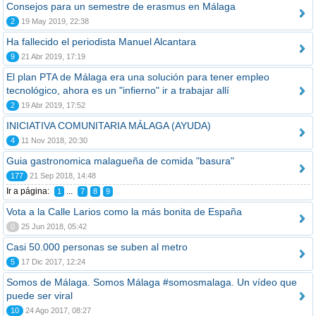
Consejos para un semestre de erasmus en Málaga
2
19 May 2019, 22:38
Ha fallecido el periodista Manuel Alcantara
9
21 Abr 2019, 17:19
El plan PTA de Málaga era una solución para tener empleo
tecnológico, ahora es un "infierno" ir a trabajar allí
2
19 Abr 2019, 17:52
INICIATIVA COMUNITARIA MÁLAGA (AYUDA)
4
11 Nov 2018, 20:30
Guia gastronomica malagueña de comida "basura"
177
21 Sep 2018, 14:48
Ir a página:
...
1
7
8
9
Vota a la Calle Larios como la más bonita de España
0
25 Jun 2018, 05:42
Casi 50.000 personas se suben al metro
5
17 Dic 2017, 12:24
Somos de Málaga. Somos Málaga #somosmalaga. Un vídeo que
puede ser viral
10
24 Ago 2017, 08:27