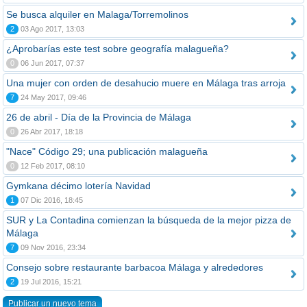
Se busca alquiler en Malaga/Torremolinos
2
03 Ago 2017, 13:03
¿Aprobarías este test sobre geografía malagueña?
0
06 Jun 2017, 07:37
Una mujer con orden de desahucio muere en Málaga tras arroja
7
24 May 2017, 09:46
26 de abril - Día de la Provincia de Málaga
0
26 Abr 2017, 18:18
"Nace" Código 29; una publicación malagueña
0
12 Feb 2017, 08:10
Gymkana décimo lotería Navidad
1
07 Dic 2016, 18:45
SUR y La Contadina comienzan la búsqueda de la mejor pizza de
Málaga
7
09 Nov 2016, 23:34
Consejo sobre restaurante barbacoa Málaga y alrededores
2
19 Jul 2016, 15:21
Publicar un nuevo tema