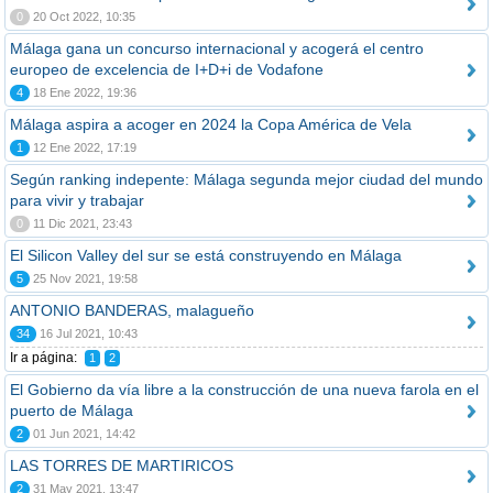
0
20 Oct 2022, 10:35
Málaga gana un concurso internacional y acogerá el centro
europeo de excelencia de I+D+i de Vodafone
4
18 Ene 2022, 19:36
Málaga aspira a acoger en 2024 la Copa América de Vela
1
12 Ene 2022, 17:19
Según ranking indepente: Málaga segunda mejor ciudad del mundo
para vivir y trabajar
0
11 Dic 2021, 23:43
El Silicon Valley del sur se está construyendo en Málaga
5
25 Nov 2021, 19:58
ANTONIO BANDERAS, malagueño
34
16 Jul 2021, 10:43
Ir a página:
1
2
El Gobierno da vía libre a la construcción de una nueva farola en el
puerto de Málaga
2
01 Jun 2021, 14:42
LAS TORRES DE MARTIRICOS
2
31 May 2021, 13:47