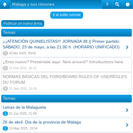
Málaga y sus rincones
#
Ir al estilo normal
Publicar un nuevo tema
Temas
¡¡¡ATENCIÓN QUINIELISTAS!!! JORNADA 38 || Primer partido:
SÁBADO, 23 de mayo, a las 21:00 h. (HORARIO UNIFICADO)
0
20 Abr 2025, 09:55
¿Eres nuevo? Preséntate aquí. New around? Introductions here
0
12 Ene 2011, 16:12
NORMAS BÁSICAS DEL FORO/BOARD RULES OF USE/RÈGLES
DU FORUM
0
21 Sep 2010, 16:36
Temas
Letras de la Malagueta
1
02 Jun 2025, 21:58
26 de abril. Día de la provincia de Málaga
1
13 May 2025, 19:54