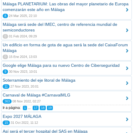
Málaga PLANETARIUM: Las obras del mayor planetario de Europa
comenzarán este año en Málaga
8
24 Mar 2025, 22:10
Málaga será sede del IMEC, centro de referencia mundial de
semiconductores
0
01 Feb 2024, 09:29
Un edificio en forma de gota de agua será la sede del CaixaForum
Málaga
0
15 Ene 2024, 13:03
Google elige Málaga para su nuevo Centro de Ciberseguridad
9
30 Nov 2023, 10:01
Soterramiento del eje litoral de Málaga
11
27 Nov 2023, 20:01
Carnaval de Málaga #CarnavalMLG
363
08 Nov 2022, 02:27
Ir a página:
...
1
17
18
19
Expo 2027 MÁLAGA
15
31 Oct 2022, 11:12
Así será el tercer hospital del SAS en Málaga