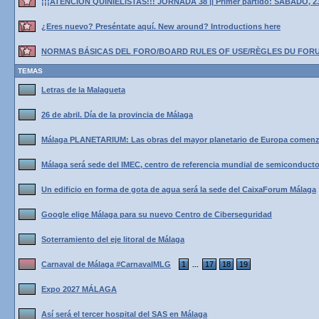
¡¡¡ATENCIÓN QUINIELISTAS!!! JORNADA 38 || Primer partido: SÁBADO, 2
¿Eres nuevo? Preséntate aquí. New around? Introductions here
NORMAS BÁSICAS DEL FORO/BOARD RULES OF USE/RÈGLES DU FOR
TEMAS
Letras de la Malagueta
26 de abril. Día de la provincia de Málaga
Málaga PLANETARIUM: Las obras del mayor planetario de Europa comenz
Málaga será sede del IMEC, centro de referencia mundial de semiconduct
Un edificio en forma de gota de agua será la sede del CaixaForum Málaga
Google elige Málaga para su nuevo Centro de Ciberseguridad
Soterramiento del eje litoral de Málaga
Carnaval de Málaga #CarnavalMLG
1
17
18
19
...
Expo 2027 MÁLAGA
Así será el tercer hospital del SAS en Málaga