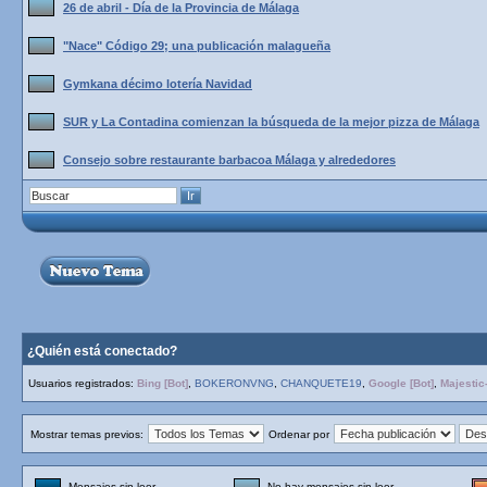
26 de abril - Día de la Provincia de Málaga
"Nace" Código 29; una publicación malagueña
Gymkana décimo lotería Navidad
SUR y La Contadina comienzan la búsqueda de la mejor pizza de Málaga
Consejo sobre restaurante barbacoa Málaga y alrededores
¿Quién está conectado?
Usuarios registrados:
Bing [Bot]
,
BOKERONVNG
,
CHANQUETE19
,
Google [Bot]
,
Majestic-
Mostrar temas previos:
Ordenar por
Mensajes sin leer
No hay mensajes sin leer