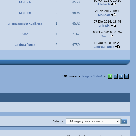
26 Abr 2017, 18:18
MaTech
0
6559
MaTech
12 Feb 2017, 08:10
MaTech
0
6506
MaTech
07 Dic 2016, 18:45
un malaguista kualkiera
1
6532
unicajix
09 Nov 2016, 23:34
Solo
7
7147
Solo
19 Jul 2016, 15:21
andrea fiume
2
6759
andrea fiume
Página
1
de
4
1
2
3
4
152 temas
•
•
Saltar a: