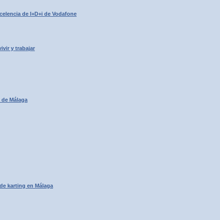
celencia de I+D+i de Vodafone
ir y trabajar
o de Málaga
de karting en Málaga