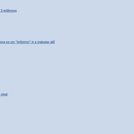
 3 millones
 es un "infierno" ir a trabajar allí
viral