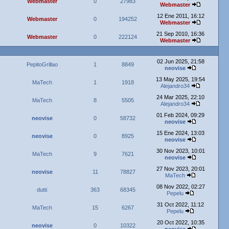
Webmaster
0
27983
Webmaster
12 Ene 2011, 16:12
Webmaster
0
194252
Webmaster
21 Sep 2010, 16:36
Webmaster
0
222124
Webmaster
02 Jun 2025, 21:58
PepitoGrillao
1
8849
neovise
13 May 2025, 19:54
MaTech
1
1918
Alejandro34
24 Mar 2025, 22:10
MaTech
8
5505
Alejandro34
01 Feb 2024, 09:29
neovise
0
58732
neovise
15 Ene 2024, 13:03
neovise
0
8925
neovise
30 Nov 2023, 10:01
MaTech
9
7621
neovise
27 Nov 2023, 20:01
neovise
11
78827
MaTech
08 Nov 2022, 02:27
dutti
363
68345
Pepelu
31 Oct 2022, 11:12
MaTech
15
6267
Pepelu
20 Oct 2022, 10:35
neovise
0
10322