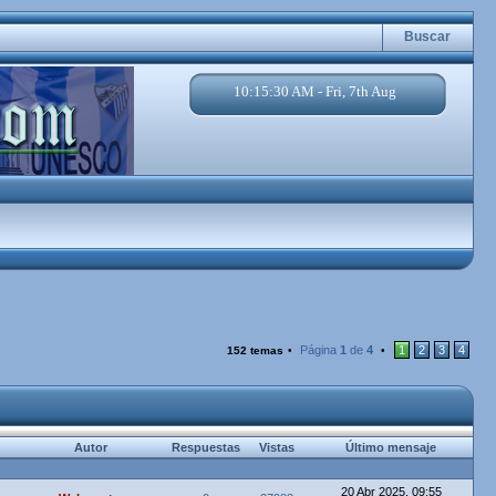
Buscar
10:15:31 AM - Fri, 7th Aug
Página
1
de
4
1
2
3
4
152 temas
•
•
Autor
Respuestas
Vistas
Último mensaje
20 Abr 2025, 09:55