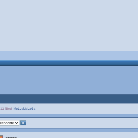
12 [Bot]
,
MeLLyMaLaGa
Anuncio