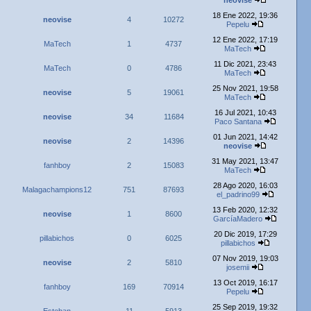
neovise
18 Ene 2022, 19:36
neovise
4
10272
Pepelu
12 Ene 2022, 17:19
MaTech
1
4737
MaTech
11 Dic 2021, 23:43
MaTech
0
4786
MaTech
25 Nov 2021, 19:58
neovise
5
19061
MaTech
16 Jul 2021, 10:43
neovise
34
11684
Paco Santana
01 Jun 2021, 14:42
neovise
2
14396
neovise
31 May 2021, 13:47
fanhboy
2
15083
MaTech
28 Ago 2020, 16:03
Malagachampions12
751
87693
el_padrino99
13 Feb 2020, 12:32
neovise
1
8600
GarcíaMadero
20 Dic 2019, 17:29
pillabichos
0
6025
pillabichos
07 Nov 2019, 19:03
neovise
2
5810
josemii
13 Oct 2019, 16:17
fanhboy
169
70914
Pepelu
25 Sep 2019, 19:32