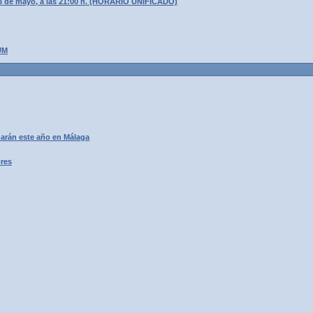
3 de mayo, a las 21:00 h. (HORARIO UNIFICADO)
UM
arán este año en Málaga
ores