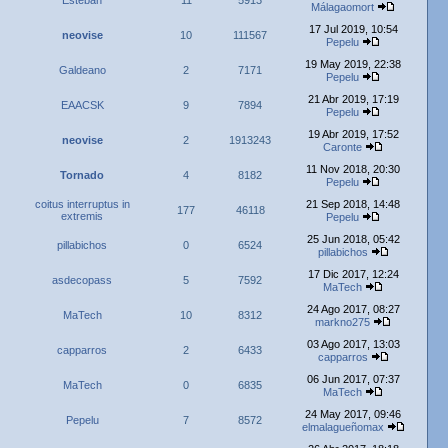
Esteban
11
5913
Málagaomort
17 Jul 2019, 10:54
neovise
10
111567
Pepelu
19 May 2019, 22:38
Galdeano
2
7171
Pepelu
21 Abr 2019, 17:19
EAACSK
9
7894
Pepelu
19 Abr 2019, 17:52
neovise
2
1913243
Caronte
11 Nov 2018, 20:30
Tornado
4
8182
Pepelu
coitus interruptus in
21 Sep 2018, 14:48
177
46118
extremis
Pepelu
25 Jun 2018, 05:42
pillabichos
0
6524
pillabichos
17 Dic 2017, 12:24
asdecopass
5
7592
MaTech
24 Ago 2017, 08:27
MaTech
10
8312
markno275
03 Ago 2017, 13:03
capparros
2
6433
capparros
06 Jun 2017, 07:37
MaTech
0
6835
MaTech
24 May 2017, 09:46
Pepelu
7
8572
elmalagueñomax