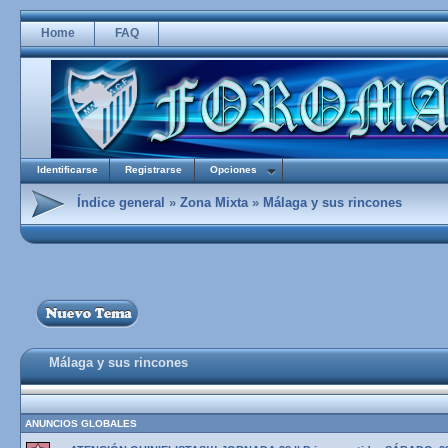
Home
FAQ
Identificarse
Registrarse
Opciones
Índice general
»
Zona Mixta
»
Málaga y sus rincones
Málaga y sus rincones
ANUNCIOS GLOBALES