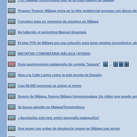
TVE: Malaka. Inconcebible que se de esta imagen de Malaga
Picasso Towers: Málaga entra en la elite residencial europea con áticos de
Consejos para un semestre de erasmus en Málaga
Ha fallecido el periodista Manuel Alcantara
El plan PTA de Málaga era una solución para tener empleo tecnológico, ahora
INICIATIVA COMUNITARIA MÁLAGA (AYUDA)
Guia gastronomica malagueña de comida "basura"
1
7
8
9
...
Vota a la Calle Larios como la más bonita de España
Casi 50.000 personas se suben al metro
Somos de Málaga. Somos Málaga #somosmalaga. Un vídeo que puede ser 
Se busca alquiler en Malaga/Torremolinos
¿Aprobarías este test sobre geografía malagueña?
Una mujer con orden de desahucio muere en Málaga tras arroja