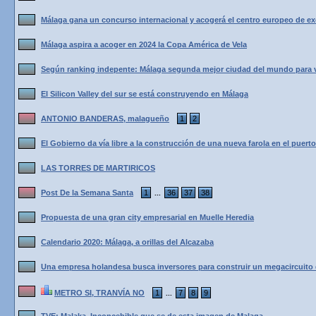
Málaga gana un concurso internacional y acogerá el centro europeo de ex
Málaga aspira a acoger en 2024 la Copa América de Vela
Según ranking indepente: Málaga segunda mejor ciudad del mundo para viv
El Silicon Valley del sur se está construyendo en Málaga
ANTONIO BANDERAS, malagueño
1
2
El Gobierno da vía libre a la construcción de una nueva farola en el puert
LAS TORRES DE MARTIRICOS
Post De la Semana Santa
1
36
37
38
...
Propuesta de una gran city empresarial en Muelle Heredia
Calendario 2020: Málaga, a orillas del Alcazaba
Una empresa holandesa busca inversores para construir un megacircuito 
METRO SI, TRANVÍA NO
1
7
8
9
...