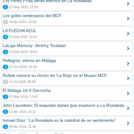
Los Pérez Frías serán eternos en La Rosaleda
1
23 May 2019, 12:09
Los goles centenarios del MCF
0
24 Abr 2019, 10:59
LA FLECHA AZUL
6
16 Ene 2019, 10:03
LaLiga Memory: Jérémy Toulalan
1
13 Ene 2019, 18:03
Pellegrini, eterno en Málaga
3
14 Oct 2018, 18:48
Rufete conoce su rincón de ‘La Roja’ en el Museo MCF
0
13 Jul 2018, 08:55
El Málaga 14-0 Garrucha
2
07 May 2018, 13:00
John Lauridsen: El exquisito danés que enamoró a La Rosaleda
1
12 Abr 2018, 22:11
Ismael Díaz: “La Rosaleda es la catedral de un sentimiento”
1
06 Abr 2018, 11:48