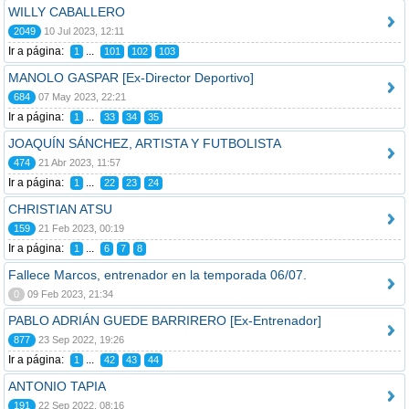
WILLY CABALLERO
2049
10 Jul 2023, 12:11
Ir a página:
...
1
101
102
103
MANOLO GASPAR [Ex-Director Deportivo]
684
07 May 2023, 22:21
Ir a página:
...
1
33
34
35
JOAQUÍN SÁNCHEZ, ARTISTA Y FUTBOLISTA
474
21 Abr 2023, 11:57
Ir a página:
...
1
22
23
24
CHRISTIAN ATSU
159
21 Feb 2023, 00:19
Ir a página:
...
1
6
7
8
Fallece Marcos, entrenador en la temporada 06/07.
0
09 Feb 2023, 21:34
PABLO ADRIÁN GUEDE BARRIRERO [Ex-Entrenador]
877
23 Sep 2022, 19:26
Ir a página:
...
1
42
43
44
ANTONIO TAPIA
191
22 Sep 2022, 08:16