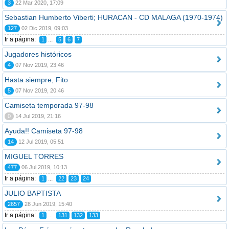
3
22 Mar 2020, 17:09
Sebastian Humberto Viberti; HURACAN - CD MALAGA (1970-1974)
127
02 Dic 2019, 09:03
Ir a página:
...
1
5
6
7
Jugadores históricos
4
07 Nov 2019, 23:46
Hasta siempre, Fito
5
07 Nov 2019, 20:46
Camiseta temporada 97-98
0
14 Jul 2019, 21:16
Ayuda!! Camiseta 97-98
14
12 Jul 2019, 05:51
MIGUEL TORRES
477
06 Jul 2019, 10:13
Ir a página:
...
1
22
23
24
JULIO BAPTISTA
2657
28 Jun 2019, 15:40
Ir a página:
...
1
131
132
133