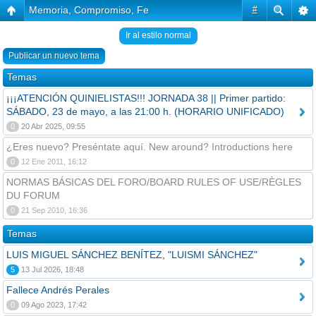
Memoria, Compromiso, Fe
#
Ir al estilo normal
Publicar un nuevo tema
Temas
¡¡¡ATENCIÓN QUINIELISTAS!!! JORNADA 38 || Primer partido:
SÁBADO, 23 de mayo, a las 21:00 h. (HORARIO UNIFICADO)
0
20 Abr 2025, 09:55
¿Eres nuevo? Preséntate aquí. New around? Introductions here
0
12 Ene 2011, 16:12
NORMAS BÁSICAS DEL FORO/BOARD RULES OF USE/RÈGLES
DU FORUM
0
21 Sep 2010, 16:36
Temas
LUIS MIGUEL SÁNCHEZ BENÍTEZ, "LUISMI SÁNCHEZ"
5
13 Jul 2026, 18:48
Fallece Andrés Perales
0
09 Ago 2023, 17:42