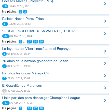
Golazos Málaga (Proyecto FMS)
30
06 Abr 2018, 10:19
Ir a página:
1
2
Fallece Nacho Pérez Frías
17
03 Abr 2018, 08:53
SERGIO PAULO BARBOSA VALENTE, "DUDA"
760
04 Mar 2018, 18:49
Ir a página:
...
1
37
38
39
La leyenda de Viberti nació ante el Espanyol
1
08 Ene 2018, 15:34
70 años de la hazaña goleadora de Bazán
2
04 Ene 2018, 19:06
Partidos históricos Málaga CF
6
22 Oct 2017, 13:07
El Guardián de Martiricos
0
30 Ago 2017, 18:22
Links partidos para descargar Champions League
559
27 Ago 2017, 12:36
Ir a página:
...
1
26
27
28