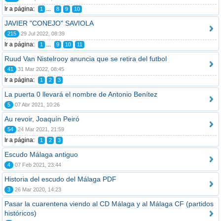
Ir a página:
...
1
8
9
10
JAVIER "CONEJO" SAVIOLA
215
29 Jul 2022, 08:39
Ir a página:
...
1
9
10
11
Ruud Van Nistelrooy anuncia que se retira del futbol
41
31 Mar 2022, 08:45
Ir a página:
1
2
3
La puerta 0 llevará el nombre de Antonio Benítez
5
07 Abr 2021, 10:26
Au revoir, Joaquín Peiró
54
24 Mar 2021, 21:59
Ir a página:
1
2
3
Escudo Málaga antiguo
4
07 Feb 2021, 23:44
Historia del escudo del Málaga PDF
3
26 Mar 2020, 14:23
Pasar la cuarentena viendo al CD Málaga y al Málaga CF (partidos
históricos)