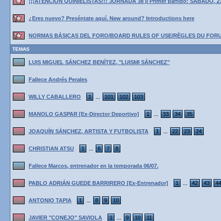
¡¡¡ATENCIÓN QUINIELISTAS!!! JORNADA 38 || Primer partido: SÁBADO, 2
¿Eres nuevo? Preséntate aquí. New around? Introductions here
NORMAS BÁSICAS DEL FORO/BOARD RULES OF USE/RÈGLES DU FOR
TEMAS
LUIS MIGUEL SÁNCHEZ BENÍTEZ, "LUISMI SÁNCHEZ"
Fallece Andrés Perales
WILLY CABALLERO
1
101
102
103
...
MANOLO GASPAR [Ex-Director Deportivo]
1
33
34
35
...
JOAQUÍN SÁNCHEZ, ARTISTA Y FUTBOLISTA
1
22
23
24
...
CHRISTIAN ATSU
1
6
7
8
...
Fallece Marcos, entrenador en la temporada 06/07.
PABLO ADRIÁN GUEDE BARRIRERO [Ex-Entrenador]
1
42
43
4
...
ANTONIO TAPIA
1
8
9
10
...
JAVIER "CONEJO" SAVIOLA
1
9
10
11
...