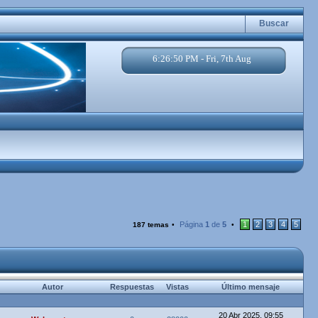
Buscar
6:26:51 PM - Fri, 7th Aug
Página
1
de
5
1
2
3
4
5
187 temas
•
•
Autor
Respuestas
Vistas
Último mensaje
20 Abr 2025, 09:55