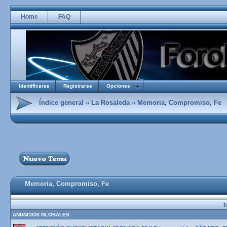
Home
FAQ
Identificarse
Registrarse
Opciones
Índice general
»
La Rosaleda
»
Memoria, Compromiso, Fe
Memoria, Compromiso, Fe
T
ANUNCIOS GLOBALES