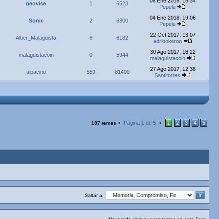
08 Ene 2018, 15:34
neovise
1
6523
Pepelu
04 Ene 2018, 19:06
Sonic
2
6300
Pepelu
22 Oct 2017, 13:07
Alber_Malaguista
6
6182
adribokeron
30 Ago 2017, 18:22
malaguistacoin
0
5944
malaguistacoin
27 Ago 2017, 12:36
alpacino
559
81400
Santitorres
Página
1
de
5
1
2
3
4
5
187 temas
•
•
Saltar a: