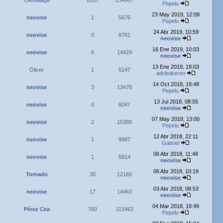
OleMalaga
2657
254987
Pepelu
23 May 2019, 12:09
neovise
1
5676
Pepelu
24 Abr 2019, 10:59
neovise
0
6761
neovise
16 Ene 2019, 10:03
neovise
6
14429
neovise
13 Ene 2019, 18:03
Oliver
1
5147
adribokeron
14 Oct 2018, 18:48
neovise
3
13478
Pepelu
13 Jul 2018, 08:55
neovise
0
6047
neovise
07 May 2018, 13:00
neovise
2
15380
Pepelu
12 Abr 2018, 22:11
neovise
1
9987
Gabriel
06 Abr 2018, 11:48
neovise
1
5814
neovise
06 Abr 2018, 10:19
Tornado
30
12160
neovise
03 Abr 2018, 08:53
neovise
17
14463
neovise
04 Mar 2018, 18:49
Pérez Cea
760
113463
Pepelu