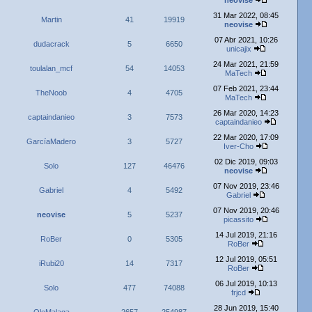
neovise
31 Mar 2022, 08:45
Martin
41
19919
neovise
07 Abr 2021, 10:26
dudacrack
5
6650
unicajix
24 Mar 2021, 21:59
toulalan_mcf
54
14053
MaTech
07 Feb 2021, 23:44
TheNoob
4
4705
MaTech
26 Mar 2020, 14:23
captaindanieo
3
7573
captaindanieo
22 Mar 2020, 17:09
GarcíaMadero
3
5727
Iver-Cho
02 Dic 2019, 09:03
Solo
127
46476
neovise
07 Nov 2019, 23:46
Gabriel
4
5492
Gabriel
07 Nov 2019, 20:46
neovise
5
5237
picassito
14 Jul 2019, 21:16
RoBer
0
5305
RoBer
12 Jul 2019, 05:51
iRubi20
14
7317
RoBer
06 Jul 2019, 10:13
Solo
477
74088
frjcd
28 Jun 2019, 15:40