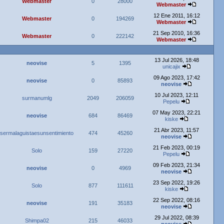
Webmaster
0
28000
Webmaster
12 Ene 2011, 16:12
Webmaster
0
194269
Webmaster
21 Sep 2010, 16:36
Webmaster
0
222142
Webmaster
13 Jul 2026, 18:48
neovise
5
1395
unicajix
09 Ago 2023, 17:42
neovise
0
85893
neovise
10 Jul 2023, 12:11
surmanumlg
2049
206059
Pepelu
07 May 2023, 22:21
neovise
684
86469
kiske
21 Abr 2023, 11:57
sermalaguistaesunsentimiento
474
45260
neovise
21 Feb 2023, 00:19
Solo
159
27220
Pepelu
09 Feb 2023, 21:34
neovise
0
4969
neovise
23 Sep 2022, 19:26
Solo
877
111611
kiske
22 Sep 2022, 08:16
neovise
191
35183
neovise
29 Jul 2022, 08:39
Shimpa02
215
46033