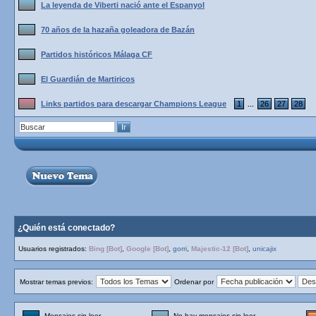
La leyenda de Viberti nació ante el Espanyol
70 años de la hazaña goleadora de Bazán
Partidos históricos Málaga CF
El Guardián de Martiricos
Links partidos para descargar Champions League
1
26
27
28
...
¿Quién está conectado?
Usuarios registrados:
Bing [Bot]
,
Google [Bot]
,
gorri
,
Majestic-12 [Bot]
,
unicajix
Mostrar temas previos:
Ordenar por
Mensajes sin leer
No hay mensajes sin leer