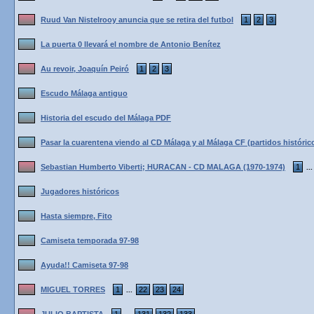
Ruud Van Nistelrooy anuncia que se retira del futbol
1
2
3
La puerta 0 llevará el nombre de Antonio Benítez
Au revoir, Joaquín Peiró
1
2
3
Escudo Málaga antiguo
Historia del escudo del Málaga PDF
Pasar la cuarentena viendo al CD Málaga y al Málaga CF (partidos históric
Sebastian Humberto Viberti; HURACAN - CD MALAGA (1970-1974)
1
..
Jugadores históricos
Hasta siempre, Fito
Camiseta temporada 97-98
Ayuda!! Camiseta 97-98
MIGUEL TORRES
1
22
23
24
...