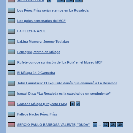
JULIO BAPTISTA
1
131
132
133
...
Los Pérez Frías serán eternos en La Rosaleda
Los goles centenarios del MCF
LA FLECHA AZUL
LaLiga Memory: Jérémy Toulalan
Pellegrini, eterno en Málaga
Rufete conoce su rincón de ‘La Roja’ en el Museo MCF
El Málaga 14-0 Garrucha
John Lauridsen: El exquisito danés que enamoró a La Rosaleda
Ismael Díaz: “La Rosaleda es la catedral de un sentimiento”
Golazos Málaga (Proyecto FMS)
1
2
Fallece Nacho Pérez Frías
SERGIO PAULO BARBOSA VALENTE, "DUDA"
1
37
38
39
...