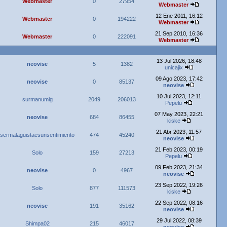
Webmaster
0
27954
Webmaster
12 Ene 2011, 16:12
Webmaster
0
194222
Webmaster
21 Sep 2010, 16:36
Webmaster
0
222091
Webmaster
13 Jul 2026, 18:48
neovise
5
1382
unicajix
09 Ago 2023, 17:42
neovise
0
85137
neovise
10 Jul 2023, 12:11
surmanumlg
2049
206013
Pepelu
07 May 2023, 22:21
neovise
684
86455
kiske
21 Abr 2023, 11:57
sermalaguistaesunsentimiento
474
45240
neovise
21 Feb 2023, 00:19
Solo
159
27213
Pepelu
09 Feb 2023, 21:34
neovise
0
4967
neovise
23 Sep 2022, 19:26
Solo
877
111573
kiske
22 Sep 2022, 08:16
neovise
191
35162
neovise
29 Jul 2022, 08:39
Shimpa02
215
46017