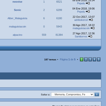
08 Ene 2018, 15:34
neovise
1
6521
Pepelu
04 Ene 2018, 19:06
Sonic
2
6299
Pepelu
22 Oct 2017, 13:07
Alber_Malaguista
6
6180
adribokeron
30 Ago 2017, 18:22
malaguistacoin
0
5943
malaguistacoin
27 Ago 2017, 12:36
alpacino
559
81384
Santitorres
Página
1
de
5
1
2
3
4
5
187 temas
•
•
Saltar a: