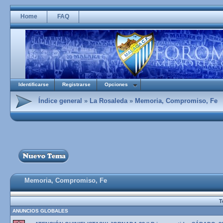
Home
FAQ
Identificarse
Registrarse
Opciones
Índice general
»
La Rosaleda
»
Memoria, Compromiso, Fe
Memoria, Compromiso, Fe
T
ANUNCIOS GLOBALES