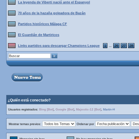
La leyenda de Viberti nació ante el Espanyol
70 años de la hazaña goleadora de Bazán
Partidos históricos Málaga CF
El Guardián de Martiricos
Links partidos para descargar Champions League
1
26
27
28
...
¿Quién está conectado?
Usuarios registrados:
Bing [Bot]
,
Google [Bot]
,
Majestic-12 [Bot]
,
Martin-H
Mostrar temas previos:
Ordenar por
Mensajes sin leer
No hay mensajes sin leer