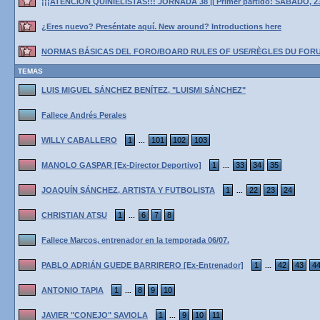
¡¡¡ATENCIÓN QUINIELISTAS!!! JORNADA 38 || Primer partido: SÁBADO, 2
¿Eres nuevo? Preséntate aquí. New around? Introductions here
NORMAS BÁSICAS DEL FORO/BOARD RULES OF USE/RÈGLES DU FOR
TEMAS
LUIS MIGUEL SÁNCHEZ BENÍTEZ, "LUISMI SÁNCHEZ"
Fallece Andrés Perales
WILLY CABALLERO
1
101
102
103
...
MANOLO GASPAR [Ex-Director Deportivo]
1
33
34
35
...
JOAQUÍN SÁNCHEZ, ARTISTA Y FUTBOLISTA
1
22
23
24
...
CHRISTIAN ATSU
1
6
7
8
...
Fallece Marcos, entrenador en la temporada 06/07.
PABLO ADRIÁN GUEDE BARRIRERO [Ex-Entrenador]
1
42
43
4
...
ANTONIO TAPIA
1
8
9
10
...
JAVIER "CONEJO" SAVIOLA
1
9
10
11
...