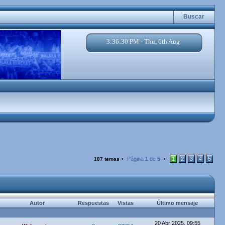
Buscar
3:36:30 PM - Thu, 6th Aug
Página
1
de
5
1
2
3
4
5
187 temas
•
•
Autor
Respuestas
Vistas
Último mensaje
20 Abr 2025, 09:55