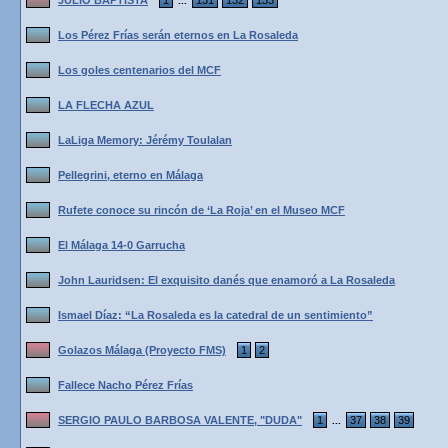
JULIO BAPTISTA
1
131
132
133
...
Los Pérez Frías serán eternos en La Rosaleda
Los goles centenarios del MCF
LA FLECHA AZUL
LaLiga Memory: Jérémy Toulalan
Pellegrini, eterno en Málaga
Rufete conoce su rincón de ‘La Roja’ en el Museo MCF
El Málaga 14-0 Garrucha
John Lauridsen: El exquisito danés que enamoró a La Rosaleda
Ismael Díaz: “La Rosaleda es la catedral de un sentimiento”
Golazos Málaga (Proyecto FMS)
1
2
Fallece Nacho Pérez Frías
SERGIO PAULO BARBOSA VALENTE, "DUDA"
1
37
38
39
...