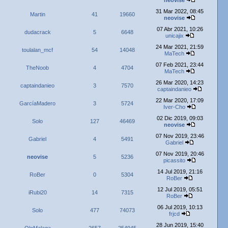
neovise
31 Mar 2022, 08:45
Martin
41
19660
neovise
07 Abr 2021, 10:26
dudacrack
5
6648
unicajix
24 Mar 2021, 21:59
toulalan_mcf
54
14048
MaTech
07 Feb 2021, 23:44
TheNoob
4
4704
MaTech
26 Mar 2020, 14:23
captaindanieo
3
7570
captaindanieo
22 Mar 2020, 17:09
GarcíaMadero
3
5724
Iver-Cho
02 Dic 2019, 09:03
Solo
127
46469
neovise
07 Nov 2019, 23:46
Gabriel
4
5491
Gabriel
07 Nov 2019, 20:46
neovise
5
5236
picassito
14 Jul 2019, 21:16
RoBer
0
5304
RoBer
12 Jul 2019, 05:51
iRubi20
14
7315
RoBer
06 Jul 2019, 10:13
Solo
477
74073
frjcd
28 Jun 2019, 15:40