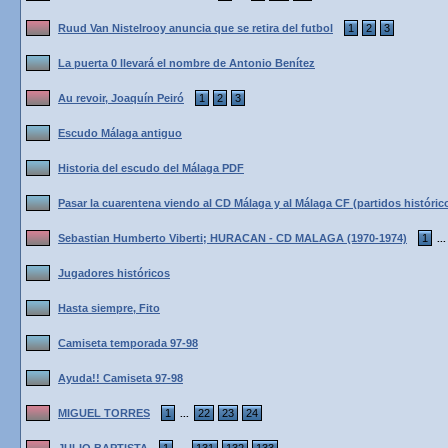
Ruud Van Nistelrooy anuncia que se retira del futbol
1
2
3
La puerta 0 llevará el nombre de Antonio Benítez
Au revoir, Joaquín Peiró
1
2
3
Escudo Málaga antiguo
Historia del escudo del Málaga PDF
Pasar la cuarentena viendo al CD Málaga y al Málaga CF (partidos históric
Sebastian Humberto Viberti; HURACAN - CD MALAGA (1970-1974)
1
..
Jugadores históricos
Hasta siempre, Fito
Camiseta temporada 97-98
Ayuda!! Camiseta 97-98
MIGUEL TORRES
1
22
23
24
...