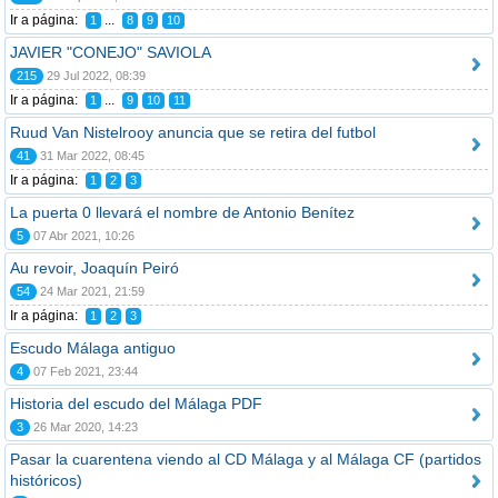
Ir a página:
...
1
8
9
10
JAVIER "CONEJO" SAVIOLA
215
29 Jul 2022, 08:39
Ir a página:
...
1
9
10
11
Ruud Van Nistelrooy anuncia que se retira del futbol
41
31 Mar 2022, 08:45
Ir a página:
1
2
3
La puerta 0 llevará el nombre de Antonio Benítez
5
07 Abr 2021, 10:26
Au revoir, Joaquín Peiró
54
24 Mar 2021, 21:59
Ir a página:
1
2
3
Escudo Málaga antiguo
4
07 Feb 2021, 23:44
Historia del escudo del Málaga PDF
3
26 Mar 2020, 14:23
Pasar la cuarentena viendo al CD Málaga y al Málaga CF (partidos
históricos)