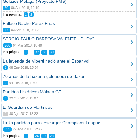
Golazos Málaga (Proyecto FMS)
30
06 Abr 2018, 10:19
Ir a página:
1
2
Fallece Nacho Pérez Frías
17
03 Abr 2018, 08:53
SERGIO PAULO BARBOSA VALENTE, "DUDA"
760
04 Mar 2018, 18:49
Ir a página:
...
1
37
38
39
La leyenda de Viberti nació ante el Espanyol
1
08 Ene 2018, 15:34
70 años de la hazaña goleadora de Bazán
2
04 Ene 2018, 19:06
Partidos históricos Málaga CF
6
22 Oct 2017, 13:07
El Guardián de Martiricos
0
30 Ago 2017, 18:22
Links partidos para descargar Champions League
559
27 Ago 2017, 12:36
Ir a página:
...
1
26
27
28