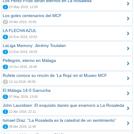
Los Pérez Frías serán eternos en La Rosaleda
1
23 May 2019, 12:09
Los goles centenarios del MCF
0
24 Abr 2019, 10:59
LA FLECHA AZUL
6
16 Ene 2019, 10:03
LaLiga Memory: Jérémy Toulalan
1
13 Ene 2019, 18:03
Pellegrini, eterno en Málaga
3
14 Oct 2018, 18:48
Rufete conoce su rincón de ‘La Roja’ en el Museo MCF
0
13 Jul 2018, 08:55
El Málaga 14-0 Garrucha
2
07 May 2018, 13:00
John Lauridsen: El exquisito danés que enamoró a La Rosaleda
1
12 Abr 2018, 22:11
Ismael Díaz: “La Rosaleda es la catedral de un sentimiento”
1
06 Abr 2018, 11:48