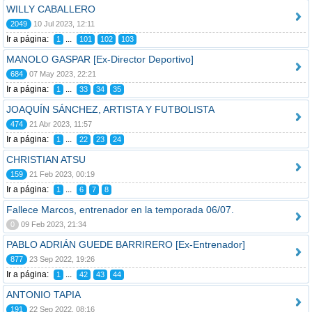
WILLY CABALLERO
2049
10 Jul 2023, 12:11
Ir a página:
...
1
101
102
103
MANOLO GASPAR [Ex-Director Deportivo]
684
07 May 2023, 22:21
Ir a página:
...
1
33
34
35
JOAQUÍN SÁNCHEZ, ARTISTA Y FUTBOLISTA
474
21 Abr 2023, 11:57
Ir a página:
...
1
22
23
24
CHRISTIAN ATSU
159
21 Feb 2023, 00:19
Ir a página:
...
1
6
7
8
Fallece Marcos, entrenador en la temporada 06/07.
0
09 Feb 2023, 21:34
PABLO ADRIÁN GUEDE BARRIRERO [Ex-Entrenador]
877
23 Sep 2022, 19:26
Ir a página:
...
1
42
43
44
ANTONIO TAPIA
191
22 Sep 2022, 08:16