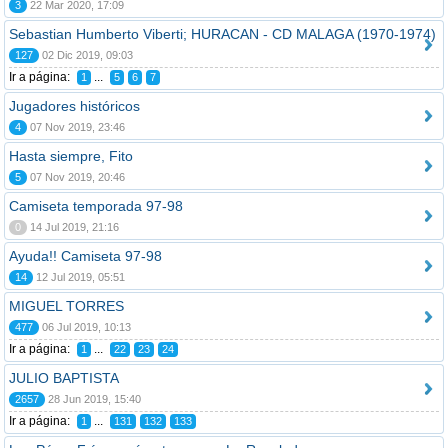
3
22 Mar 2020, 17:09
Sebastian Humberto Viberti; HURACAN - CD MALAGA (1970-1974)
127
02 Dic 2019, 09:03
Ir a página:
...
1
5
6
7
Jugadores históricos
4
07 Nov 2019, 23:46
Hasta siempre, Fito
5
07 Nov 2019, 20:46
Camiseta temporada 97-98
0
14 Jul 2019, 21:16
Ayuda!! Camiseta 97-98
14
12 Jul 2019, 05:51
MIGUEL TORRES
477
06 Jul 2019, 10:13
Ir a página:
...
1
22
23
24
JULIO BAPTISTA
2657
28 Jun 2019, 15:40
Ir a página:
...
1
131
132
133