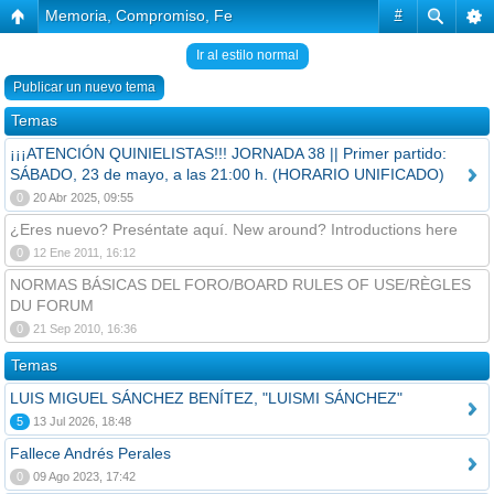
Memoria, Compromiso, Fe
#
Ir al estilo normal
Publicar un nuevo tema
Temas
¡¡¡ATENCIÓN QUINIELISTAS!!! JORNADA 38 || Primer partido:
SÁBADO, 23 de mayo, a las 21:00 h. (HORARIO UNIFICADO)
0
20 Abr 2025, 09:55
¿Eres nuevo? Preséntate aquí. New around? Introductions here
0
12 Ene 2011, 16:12
NORMAS BÁSICAS DEL FORO/BOARD RULES OF USE/RÈGLES
DU FORUM
0
21 Sep 2010, 16:36
Temas
LUIS MIGUEL SÁNCHEZ BENÍTEZ, "LUISMI SÁNCHEZ"
5
13 Jul 2026, 18:48
Fallece Andrés Perales
0
09 Ago 2023, 17:42