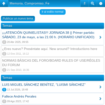
Memoria, Compromiso, Fe
#
Ir al estilo normal
Publicar un nuevo tema
Temas
¡¡¡ATENCIÓN QUINIELISTAS!!! JORNADA 38 || Primer partido:
SÁBADO, 23 de mayo, a las 21:00 h. (HORARIO UNIFICADO)
0
20 Abr 2025, 09:55
¿Eres nuevo? Preséntate aquí. New around? Introductions here
0
12 Ene 2011, 16:12
NORMAS BÁSICAS DEL FORO/BOARD RULES OF USE/RÈGLES
DU FORUM
0
21 Sep 2010, 16:36
Temas
LUIS MIGUEL SÁNCHEZ BENÍTEZ, "LUISMI SÁNCHEZ"
5
13 Jul 2026, 18:48
Fallece Andrés Perales
0
09 Ago 2023, 17:42