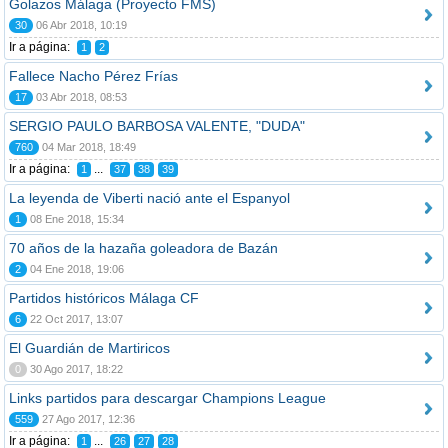
Golazos Málaga (Proyecto FMS)
30
06 Abr 2018, 10:19
Ir a página:
1
2
Fallece Nacho Pérez Frías
17
03 Abr 2018, 08:53
SERGIO PAULO BARBOSA VALENTE, "DUDA"
760
04 Mar 2018, 18:49
Ir a página:
...
1
37
38
39
La leyenda de Viberti nació ante el Espanyol
1
08 Ene 2018, 15:34
70 años de la hazaña goleadora de Bazán
2
04 Ene 2018, 19:06
Partidos históricos Málaga CF
6
22 Oct 2017, 13:07
El Guardián de Martiricos
0
30 Ago 2017, 18:22
Links partidos para descargar Champions League
559
27 Ago 2017, 12:36
Ir a página:
...
1
26
27
28