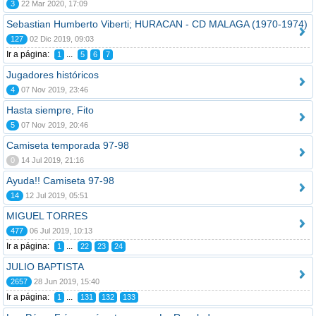
3
22 Mar 2020, 17:09
Sebastian Humberto Viberti; HURACAN - CD MALAGA (1970-1974)
127
02 Dic 2019, 09:03
Ir a página:
...
1
5
6
7
Jugadores históricos
4
07 Nov 2019, 23:46
Hasta siempre, Fito
5
07 Nov 2019, 20:46
Camiseta temporada 97-98
0
14 Jul 2019, 21:16
Ayuda!! Camiseta 97-98
14
12 Jul 2019, 05:51
MIGUEL TORRES
477
06 Jul 2019, 10:13
Ir a página:
...
1
22
23
24
JULIO BAPTISTA
2657
28 Jun 2019, 15:40
Ir a página:
...
1
131
132
133