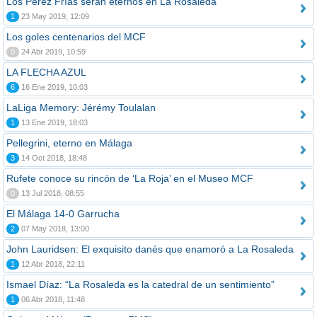
Los Pérez Frías serán eternos en La Rosaleda
1
23 May 2019, 12:09
Los goles centenarios del MCF
0
24 Abr 2019, 10:59
LA FLECHA AZUL
6
16 Ene 2019, 10:03
LaLiga Memory: Jérémy Toulalan
1
13 Ene 2019, 18:03
Pellegrini, eterno en Málaga
3
14 Oct 2018, 18:48
Rufete conoce su rincón de ‘La Roja’ en el Museo MCF
0
13 Jul 2018, 08:55
El Málaga 14-0 Garrucha
2
07 May 2018, 13:00
John Lauridsen: El exquisito danés que enamoró a La Rosaleda
1
12 Abr 2018, 22:11
Ismael Díaz: “La Rosaleda es la catedral de un sentimiento”
1
06 Abr 2018, 11:48