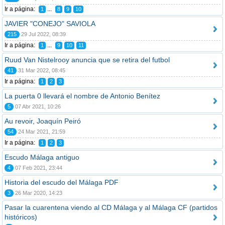
Ir a página:
...
1
8
9
10
JAVIER "CONEJO" SAVIOLA
215
29 Jul 2022, 08:39
Ir a página:
...
1
9
10
11
Ruud Van Nistelrooy anuncia que se retira del futbol
41
31 Mar 2022, 08:45
Ir a página:
1
2
3
La puerta 0 llevará el nombre de Antonio Benítez
5
07 Abr 2021, 10:26
Au revoir, Joaquín Peiró
54
24 Mar 2021, 21:59
Ir a página:
1
2
3
Escudo Málaga antiguo
4
07 Feb 2021, 23:44
Historia del escudo del Málaga PDF
3
26 Mar 2020, 14:23
Pasar la cuarentena viendo al CD Málaga y al Málaga CF (partidos
históricos)