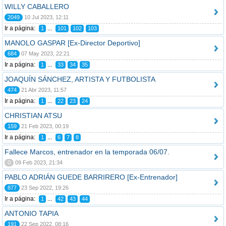
WILLY CABALLERO
2049
10 Jul 2023, 12:11
Ir a página:
...
1
101
102
103
MANOLO GASPAR [Ex-Director Deportivo]
684
07 May 2023, 22:21
Ir a página:
...
1
33
34
35
JOAQUÍN SÁNCHEZ, ARTISTA Y FUTBOLISTA
474
21 Abr 2023, 11:57
Ir a página:
...
1
22
23
24
CHRISTIAN ATSU
159
21 Feb 2023, 00:19
Ir a página:
...
1
6
7
8
Fallece Marcos, entrenador en la temporada 06/07.
0
09 Feb 2023, 21:34
PABLO ADRIÁN GUEDE BARRIRERO [Ex-Entrenador]
877
23 Sep 2022, 19:26
Ir a página:
...
1
42
43
44
ANTONIO TAPIA
191
22 Sep 2022, 08:16