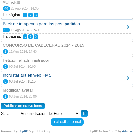
VOTAR!!!
40
23 Ago 2014, 14:35
Ir a página:
1
2
3
Pack de imagenes para los post partidos
51
18 Ago 2014, 21:40
Ir a página:
1
2
3
CONCURSO DE CABECERAS 2014 - 2015
1
12 Ago 2014, 14:43
Peticion al administrador
5
05 Jul 2014, 10:05
Incrustar tuit en web FMS
5
03 Jul 2014, 15:15
Modificar avatar
1
03 Jun 2014, 20:00
Publicar un nuevo tema
Saltar a:
Ir al estilo normal
Powered by
phpBB
© phpBB Group.
phpBB Mobile / SEO by
Artodia
.