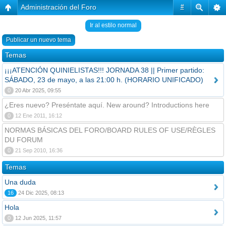
Administración del Foro
#
Ir al estilo normal
Publicar un nuevo tema
Temas
¡¡¡ATENCIÓN QUINIELISTAS!!! JORNADA 38 || Primer partido:
SÁBADO, 23 de mayo, a las 21:00 h. (HORARIO UNIFICADO)
0
20 Abr 2025, 09:55
¿Eres nuevo? Preséntate aquí. New around? Introductions here
0
12 Ene 2011, 16:12
NORMAS BÁSICAS DEL FORO/BOARD RULES OF USE/RÈGLES
DU FORUM
0
21 Sep 2010, 16:36
Temas
Una duda
16
24 Dic 2025, 08:13
Hola
0
12 Jun 2025, 11:57