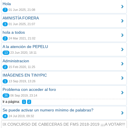
Hola
7
01 Jun 2025, 21:08
AMNISTÍA FORERA
3
01 Jun 2025, 21:07
hola a todos
2
24 Mar 2021, 21:02
A la atención de PEPELU
13
23 Jun 2020, 18:11
Administracion
2
15 Feb 2020, 11:25
IMÁGENES EN TINYPIC
1
13 Sep 2019, 13:26
Problema con acceder al foro
36
06 Sep 2019, 23:14
Ir a página:
1
2
Se puede activar un numero mínimo de palabras?
4
24 Jul 2019, 09:32
IX CONCURSO DE CABECERAS DE FMS 2018-2019 ¡¡¡A VOTAR!!!