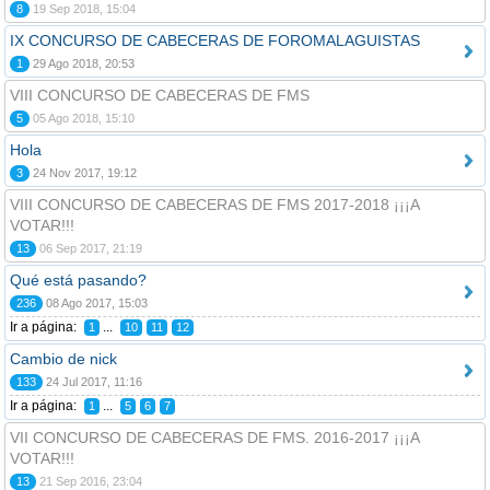
8
19 Sep 2018, 15:04
IX CONCURSO DE CABECERAS DE FOROMALAGUISTAS
1
29 Ago 2018, 20:53
VIII CONCURSO DE CABECERAS DE FMS
5
05 Ago 2018, 15:10
Hola
3
24 Nov 2017, 19:12
VIII CONCURSO DE CABECERAS DE FMS 2017-2018 ¡¡¡A
VOTAR!!!
13
06 Sep 2017, 21:19
Qué está pasando?
236
08 Ago 2017, 15:03
Ir a página:
...
1
10
11
12
Cambio de nick
133
24 Jul 2017, 11:16
Ir a página:
...
1
5
6
7
VII CONCURSO DE CABECERAS DE FMS. 2016-2017 ¡¡¡A
VOTAR!!!
13
21 Sep 2016, 23:04