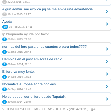
0
22 Jul 2015, 14:01
Algun admin. me explica pq se me envia una advertencia
0
16 Jun 2015, 19:17
Ayuda
19
16 Feb 2015, 17:11
Ip bloqueada ayuda por favor
1
06 Feb 2015, 21:07
normas del foro para unos cuantos o para todos????
3
01 Ene 2015, 23:43
Cambios en el post emisoras de radio
1
09 Nov 2014, 22:13
El foro va muy lento.
1
14 Sep 2014, 18:33
Normativa europea sobre cookies
1
04 Sep 2014, 14:43
No se puede leer el foro desde Tapatalk
7
30 Ago 2014, 21:40
V CONCURSO DE CABECERAS DE FMS (2014-2015) ¡¡¡A