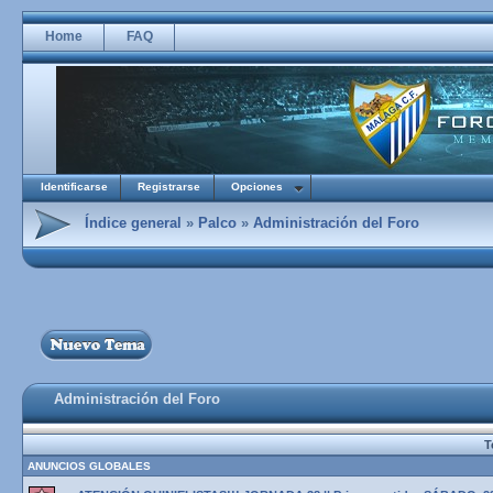
Home
FAQ
Identificarse
Registrarse
Opciones
Índice general
»
Palco
»
Administración del Foro
Administración del Foro
T
ANUNCIOS GLOBALES