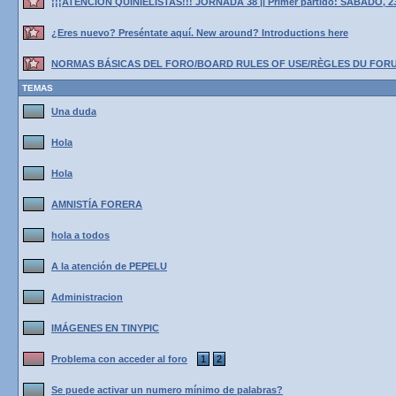
¡¡¡ATENCIÓN QUINIELISTAS!!! JORNADA 38 || Primer partido: SÁBADO, 2
¿Eres nuevo? Preséntate aquí. New around? Introductions here
NORMAS BÁSICAS DEL FORO/BOARD RULES OF USE/RÈGLES DU FOR
TEMAS
Una duda
Hola
Hola
AMNISTÍA FORERA
hola a todos
A la atención de PEPELU
Administracion
IMÁGENES EN TINYPIC
Problema con acceder al foro
1
2
Se puede activar un numero mínimo de palabras?