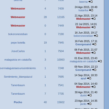
beerna
7
7838
beerna
24 Ago 2015, 20:49
Webmaster
4
7439
katanha
21 Ago 2015, 23:14
Webmaster
28
12165
Webmaster
22 Jul 2015, 14:01
Webmaster
0
7449
Webmaster
16 Jun 2015, 19:17
bokeronesteban
0
7190
bokeronesteban
16 Feb 2015, 17:11
pepe botella
19
7945
Georgesand
06 Feb 2015, 21:07
JoseCarlos
1
7504
Webmaster
01 Ene 2015, 23:43
malaguista en cataluña
3
10063
malaguista en cataluña
09 Nov 2014, 22:13
sermalaguistaesunsentimiento
1
7248
Georgesand
14 Sep 2014, 18:33
Sentimiento_blanquiazul
1
7695
azul
04 Sep 2014, 14:43
Tanenbaum
1
7541
Webmaster
30 Ago 2014, 21:40
Tanenbaum
7
7735
dunki
23 Ago 2014, 14:35
Pocho
40
15602
javito