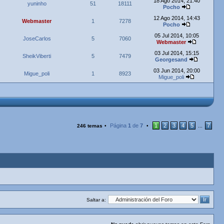
18 Ago 2014, 21:40
yuninho
51
18111
Pocho
12 Ago 2014, 14:43
Webmaster
1
7278
Pocho
05 Jul 2014, 10:05
JoseCarlos
5
7060
Webmaster
03 Jul 2014, 15:15
SheikViberti
5
7479
Georgesand
03 Jun 2014, 20:00
Migue_poli
1
8923
Migue_poli
Página
1
de
7
1
2
3
4
5
7
246 temas
•
•
...
Saltar a: