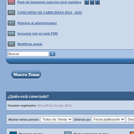
Pack de imagenes para los post partidos
1
2
3
CONCURSO DE CABECERAS 2014 - 2015
Peticion al administrador
Incrustar tuit en web FMS
Modificar avatar
¿Quién está conectado?
Usuarios registrados:
Bing [Bot]
,
Google [Bot]
Mostrar temas previos:
Ordenar por
Mensajes sin leer
No hay mensajes sin leer