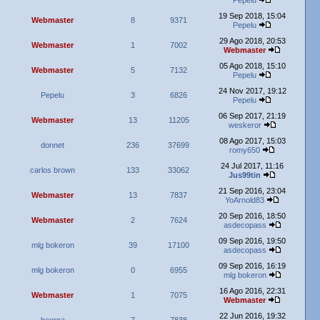
Pepelu
19 Sep 2018, 15:04
Webmaster
8
9371
Pepelu
29 Ago 2018, 20:53
Webmaster
1
7002
Webmaster
05 Ago 2018, 15:10
Webmaster
5
7132
Pepelu
24 Nov 2017, 19:12
Pepelu
3
6826
Pepelu
06 Sep 2017, 21:19
Webmaster
13
11205
weskeror
08 Ago 2017, 15:03
donnet
236
37699
romy650
24 Jul 2017, 11:16
carlos brown
133
33062
Jus99tin
21 Sep 2016, 23:04
Webmaster
13
7837
YoArnold83
20 Sep 2016, 18:50
Webmaster
2
7624
asdecopass
09 Sep 2016, 19:50
mlg bokeron
39
17100
asdecopass
09 Sep 2016, 16:19
mlg bokeron
0
6955
mlg bokeron
16 Ago 2016, 22:31
Webmaster
1
7075
Webmaster
22 Jun 2016, 19:32