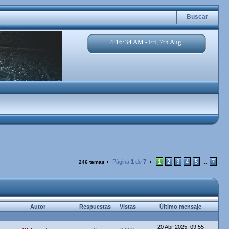
Buscar
4:16:35 AM - Fri, 7th Aug
Página
1
de
7
1
2
3
4
5
7
246 temas
•
•
...
Autor
Respuestas
Vistas
Último mensaje
20 Abr 2025, 09:55