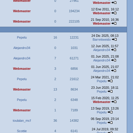
Webmaster
0
27961
Webmaster
12 Ene 2011, 16:12
Webmaster
0
194234
Webmaster
21 Sep 2010, 16:36
Webmaster
0
222105
Webmaster
24 Dic 2025, 08:13
Pepelu
16
12231
Barrettweido
12 Jun 2025, 11:57
Alejandro34
0
1031
Alejandro34
01 Jun 2025, 21:08
Alejandro34
7
61271
Alejandro34
01 Jun 2025, 21:07
Webmaster
3
6856
Alejandro34
24 Mar 2021, 21:02
Pepelu
2
21612
Pepelu
23 Jun 2020, 18:11
Webmaster
13
8634
Pepelu
15 Feb 2020, 11:25
Pepelu
2
6348
Webmaster
13 Sep 2019, 13:26
Webmaster
1
7189
Pepelu
06 Sep 2019, 23:14
toulalan_mcf
36
14382
Pepelu
24 Jul 2019, 09:32
Scottie
4
6141