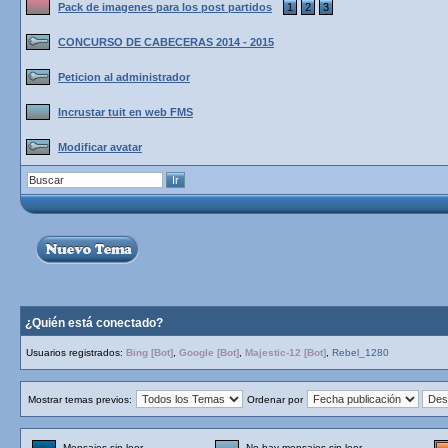
Pack de imagenes para los post partidos
1
2
3
CONCURSO DE CABECERAS 2014 - 2015
Peticion al administrador
Incrustar tuit en web FMS
Modificar avatar
¿Quién está conectado?
Usuarios registrados:
Bing [Bot]
,
Google [Bot]
,
Majestic-12 [Bot]
,
Rebel_1280
Mostrar temas previos:
Ordenar por
Mensajes sin leer
No hay mensajes sin leer