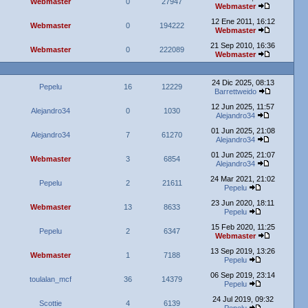
Webmaster
0
27947
Webmaster
12 Ene 2011, 16:12
Webmaster
0
194222
Webmaster
21 Sep 2010, 16:36
Webmaster
0
222089
Webmaster
24 Dic 2025, 08:13
Pepelu
16
12229
Barrettweido
12 Jun 2025, 11:57
Alejandro34
0
1030
Alejandro34
01 Jun 2025, 21:08
Alejandro34
7
61270
Alejandro34
01 Jun 2025, 21:07
Webmaster
3
6854
Alejandro34
24 Mar 2021, 21:02
Pepelu
2
21611
Pepelu
23 Jun 2020, 18:11
Webmaster
13
8633
Pepelu
15 Feb 2020, 11:25
Pepelu
2
6347
Webmaster
13 Sep 2019, 13:26
Webmaster
1
7188
Pepelu
06 Sep 2019, 23:14
toulalan_mcf
36
14379
Pepelu
24 Jul 2019, 09:32
Scottie
4
6139