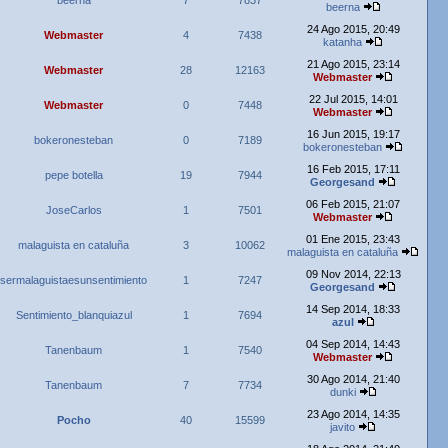
beerna
7
7837
beerna
24 Ago 2015, 20:49
Webmaster
4
7438
katanha
21 Ago 2015, 23:14
Webmaster
28
12163
Webmaster
22 Jul 2015, 14:01
Webmaster
0
7448
Webmaster
16 Jun 2015, 19:17
bokeronesteban
0
7189
bokeronesteban
16 Feb 2015, 17:11
pepe botella
19
7944
Georgesand
06 Feb 2015, 21:07
JoseCarlos
1
7501
Webmaster
01 Ene 2015, 23:43
malaguista en cataluña
3
10062
malaguista en cataluña
09 Nov 2014, 22:13
sermalaguistaesunsentimiento
1
7247
Georgesand
14 Sep 2014, 18:33
Sentimiento_blanquiazul
1
7694
azul
04 Sep 2014, 14:43
Tanenbaum
1
7540
Webmaster
30 Ago 2014, 21:40
Tanenbaum
7
7734
dunki
23 Ago 2014, 14:35
Pocho
40
15599
javito