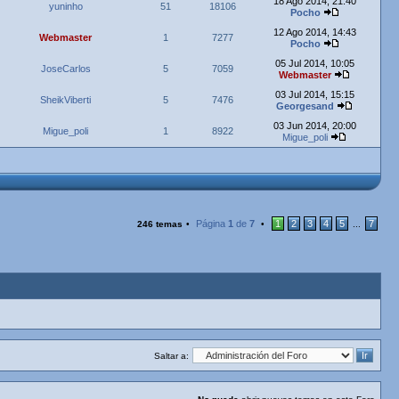
18 Ago 2014, 21:40
yuninho
51
18106
Pocho
12 Ago 2014, 14:43
Webmaster
1
7277
Pocho
05 Jul 2014, 10:05
JoseCarlos
5
7059
Webmaster
03 Jul 2014, 15:15
SheikViberti
5
7476
Georgesand
03 Jun 2014, 20:00
Migue_poli
1
8922
Migue_poli
Página
1
de
7
1
2
3
4
5
7
246 temas
•
•
...
Saltar a: