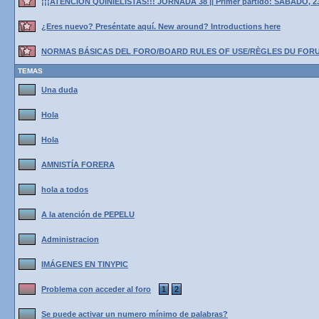
¡¡¡ATENCIÓN QUINIELISTAS!!! JORNADA 38 || Primer partido: SÁBADO, 2
¿Eres nuevo? Preséntate aquí. New around? Introductions here
NORMAS BÁSICAS DEL FORO/BOARD RULES OF USE/RÈGLES DU FOR
TEMAS
Una duda
Hola
Hola
AMNISTÍA FORERA
hola a todos
A la atención de PEPELU
Administracion
IMÁGENES EN TINYPIC
Problema con acceder al foro
1
2
Se puede activar un numero mínimo de palabras?