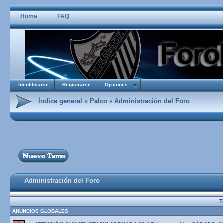
Home
FAQ
Identificarse
Registrarse
Opciones
Índice general
»
Palco
»
Administración del Foro
Administración del Foro
T
ANUNCIOS GLOBALES