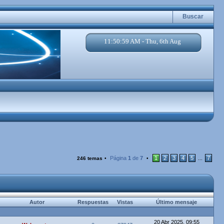
Buscar
11:51:00 AM - Thu, 6th Aug
Página
1
de
7
1
2
3
4
5
7
246 temas
•
•
...
Autor
Respuestas
Vistas
Último mensaje
20 Abr 2025, 09:55