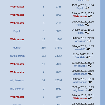
Pepelu
19 Sep 2018, 15:04
Webmaster
8
9368
Pepelu
29 Ago 2018, 20:53
Webmaster
1
7000
Webmaster
05 Ago 2018, 15:10
Webmaster
5
7131
Pepelu
24 Nov 2017, 19:12
Pepelu
3
6825
Pepelu
06 Sep 2017, 21:19
Webmaster
13
11204
weskeror
08 Ago 2017, 15:03
donnet
236
37689
romy650
24 Jul 2017, 11:16
carlos brown
133
33057
Jus99tin
21 Sep 2016, 23:04
Webmaster
13
7836
YoArnold83
20 Sep 2016, 18:50
Webmaster
2
7623
asdecopass
09 Sep 2016, 19:50
mlg bokeron
39
17097
asdecopass
09 Sep 2016, 16:19
mlg bokeron
0
6952
mlg bokeron
16 Ago 2016, 22:31
Webmaster
1
7074
Webmaster
22 Jun 2016, 19:32