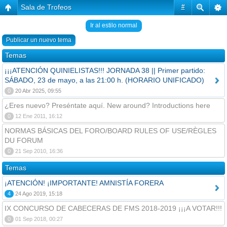
Sala de Trofeos
#
Ir al estilo normal
Publicar un nuevo tema
Temas
¡¡¡ATENCIÓN QUINIELISTAS!!! JORNADA 38 || Primer partido:
SÁBADO, 23 de mayo, a las 21:00 h. (HORARIO UNIFICADO)
0
20 Abr 2025, 09:55
¿Eres nuevo? Preséntate aquí. New around? Introductions here
0
12 Ene 2011, 16:12
NORMAS BÁSICAS DEL FORO/BOARD RULES OF USE/RÈGLES
DU FORUM
0
21 Sep 2010, 16:36
Temas
¡ATENCIÓN! ¡IMPORTANTE! AMNISTÍA FORERA
4
24 Ago 2019, 15:18
IX CONCURSO DE CABECERAS DE FMS 2018-2019 ¡¡¡A VOTAR!!!
0
01 Sep 2018, 00:27