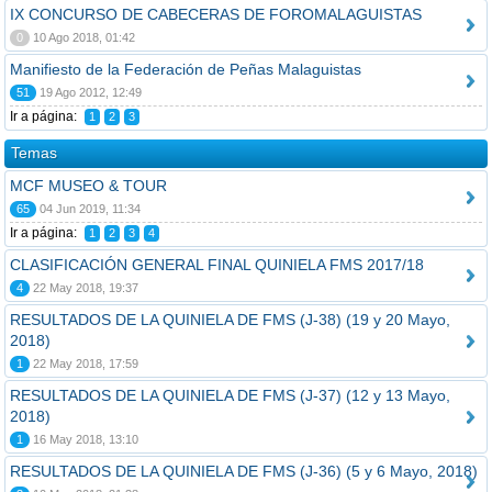
IX CONCURSO DE CABECERAS DE FOROMALAGUISTAS
0
10 Ago 2018, 01:42
Manifiesto de la Federación de Peñas Malaguistas
51
19 Ago 2012, 12:49
Ir a página:
1
2
3
Temas
MCF MUSEO & TOUR
65
04 Jun 2019, 11:34
Ir a página:
1
2
3
4
CLASIFICACIÓN GENERAL FINAL QUINIELA FMS 2017/18
4
22 May 2018, 19:37
RESULTADOS DE LA QUINIELA DE FMS (J-38) (19 y 20 Mayo,
2018)
1
22 May 2018, 17:59
RESULTADOS DE LA QUINIELA DE FMS (J-37) (12 y 13 Mayo,
2018)
1
16 May 2018, 13:10
RESULTADOS DE LA QUINIELA DE FMS (J-36) (5 y 6 Mayo, 2018)