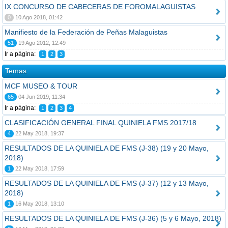
IX CONCURSO DE CABECERAS DE FOROMALAGUISTAS
0
10 Ago 2018, 01:42
Manifiesto de la Federación de Peñas Malaguistas
51
19 Ago 2012, 12:49
Ir a página:
1
2
3
Temas
MCF MUSEO & TOUR
65
04 Jun 2019, 11:34
Ir a página:
1
2
3
4
CLASIFICACIÓN GENERAL FINAL QUINIELA FMS 2017/18
4
22 May 2018, 19:37
RESULTADOS DE LA QUINIELA DE FMS (J-38) (19 y 20 Mayo,
2018)
1
22 May 2018, 17:59
RESULTADOS DE LA QUINIELA DE FMS (J-37) (12 y 13 Mayo,
2018)
1
16 May 2018, 13:10
RESULTADOS DE LA QUINIELA DE FMS (J-36) (5 y 6 Mayo, 2018)