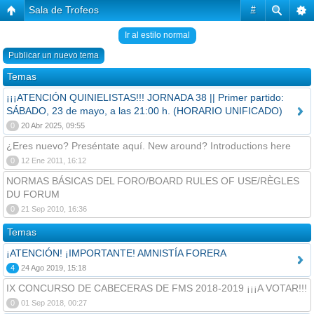
Sala de Trofeos
#
Ir al estilo normal
Publicar un nuevo tema
Temas
¡¡¡ATENCIÓN QUINIELISTAS!!! JORNADA 38 || Primer partido:
SÁBADO, 23 de mayo, a las 21:00 h. (HORARIO UNIFICADO)
0
20 Abr 2025, 09:55
¿Eres nuevo? Preséntate aquí. New around? Introductions here
0
12 Ene 2011, 16:12
NORMAS BÁSICAS DEL FORO/BOARD RULES OF USE/RÈGLES
DU FORUM
0
21 Sep 2010, 16:36
Temas
¡ATENCIÓN! ¡IMPORTANTE! AMNISTÍA FORERA
4
24 Ago 2019, 15:18
IX CONCURSO DE CABECERAS DE FMS 2018-2019 ¡¡¡A VOTAR!!!
0
01 Sep 2018, 00:27