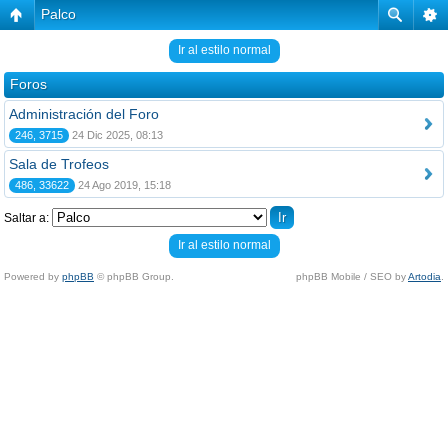
Palco
Ir al estilo normal
Foros
Administración del Foro
246, 3715
24 Dic 2025, 08:13
Sala de Trofeos
486, 33622
24 Ago 2019, 15:18
Saltar a:
Ir al estilo normal
Powered by
phpBB
© phpBB Group.
phpBB Mobile / SEO by
Artodia
.