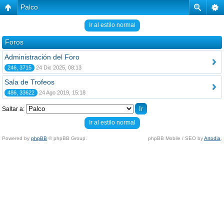
Palco
Ir al estilo normal
Foros
Administración del Foro
246, 3715
24 Dic 2025, 08:13
Sala de Trofeos
486, 33622
24 Ago 2019, 15:18
Saltar a:
Ir al estilo normal
Powered by
phpBB
© phpBB Group.
phpBB Mobile / SEO by
Artodia
.