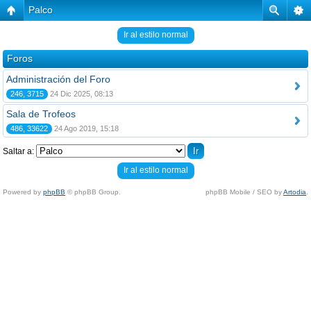
Palco
Ir al estilo normal
Foros
Administración del Foro
246, 3715
24 Dic 2025, 08:13
Sala de Trofeos
486, 33622
24 Ago 2019, 15:18
Saltar a:
Ir al estilo normal
Powered by
phpBB
© phpBB Group.
phpBB Mobile / SEO by
Artodia
.