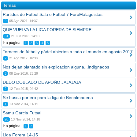
Temas
Partidos de Futbol Sala o Futbol 7 ForoMalaguistas.
9
05 Ago 2021, 14:37
QUE VUELVA LA LIGA FORERA DE SIEMPRE!
81
21 Jun 2018, 14:10
Ir a página:
1
2
3
4
5
Torneos de fútbol y pádel abiertos a todo el mundo en agosto 2017
2
21 Ago 2017, 16:38
Nos dejan plantado sin explicacion alguna...Indignados
3
08 Ene 2016, 23:29
DEDO DOBLADO DE APOÑO JAJAJAJA
2
12 Feb 2015, 04:42
Se busca portero para la liga de Benalmadena
1
13 Nov 2014, 14:19
Samu Garcia Futsal
20
13 Nov 2014, 14:18
Ir a página:
1
2
Liga Forera 14-15