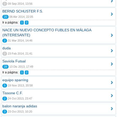
0
09 Sep 2014, 13:56
BERND SCHUSTER F.S.
20
08 Abr 2014, 22:05
Ir a página:
1
2
NACE UN NUEVO CONCEPTO FUBLES EN MÁLAGA
(INTERESANTE)
2
31 Mar 2014, 14:46
duda
0
23 Feb 2014, 21:41
Saviola Futsal
28
13 Dic 2013, 17:49
Ir a página:
1
2
equipo sparring
5
19 Nov 2013, 20:58
Tissone C.F.
2
24 Oct 2013, 23:47
balon naranja adidas
3
23 Oct 2013, 10:20