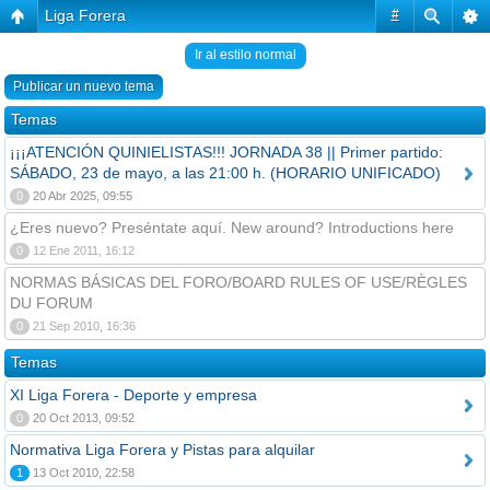
Liga Forera
#
Ir al estilo normal
Publicar un nuevo tema
Temas
¡¡¡ATENCIÓN QUINIELISTAS!!! JORNADA 38 || Primer partido:
SÁBADO, 23 de mayo, a las 21:00 h. (HORARIO UNIFICADO)
0
20 Abr 2025, 09:55
¿Eres nuevo? Preséntate aquí. New around? Introductions here
0
12 Ene 2011, 16:12
NORMAS BÁSICAS DEL FORO/BOARD RULES OF USE/RÈGLES
DU FORUM
0
21 Sep 2010, 16:36
Temas
XI Liga Forera - Deporte y empresa
0
20 Oct 2013, 09:52
Normativa Liga Forera y Pistas para alquilar
1
13 Oct 2010, 22:58