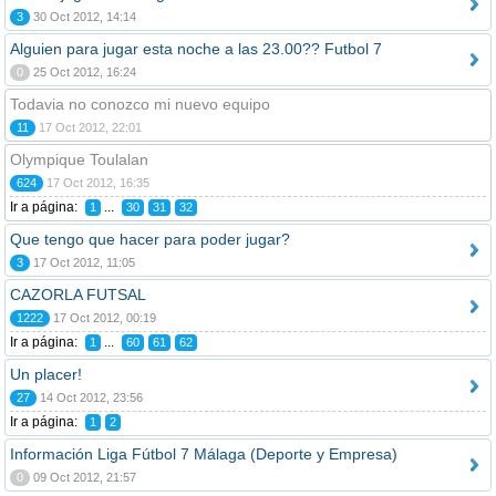
3
30 Oct 2012, 14:14
Alguien para jugar esta noche a las 23.00?? Futbol 7
0
25 Oct 2012, 16:24
Todavia no conozco mi nuevo equipo
11
17 Oct 2012, 22:01
Olympique Toulalan
624
17 Oct 2012, 16:35
Ir a página:
...
1
30
31
32
Que tengo que hacer para poder jugar?
3
17 Oct 2012, 11:05
CAZORLA FUTSAL
1222
17 Oct 2012, 00:19
Ir a página:
...
1
60
61
62
Un placer!
27
14 Oct 2012, 23:56
Ir a página:
1
2
Información Liga Fútbol 7 Málaga‏ (Deporte y Empresa)
0
09 Oct 2012, 21:57