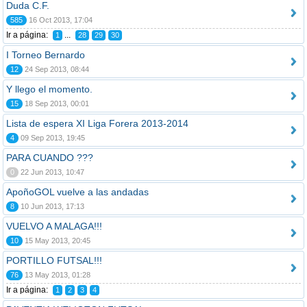
Duda C.F.
585
16 Oct 2013, 17:04
Ir a página:
...
1
28
29
30
I Torneo Bernardo
12
24 Sep 2013, 08:44
Y llego el momento.
15
18 Sep 2013, 00:01
Lista de espera XI Liga Forera 2013-2014
4
09 Sep 2013, 19:45
PARA CUANDO ???
0
22 Jun 2013, 10:47
ApoñoGOL vuelve a las andadas
8
10 Jun 2013, 17:13
VUELVO A MALAGA!!!
10
15 May 2013, 20:45
PORTILLO FUTSAL!!!
76
13 May 2013, 01:28
Ir a página:
1
2
3
4