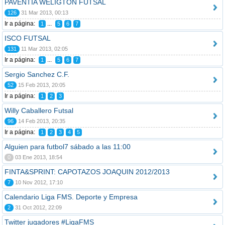
PAVENTIA WELIGTON FUTSAL
126
31 Mar 2013, 00:13
Ir a página:
...
1
5
6
7
ISCO FUTSAL
131
11 Mar 2013, 02:05
Ir a página:
...
1
5
6
7
Sergio Sanchez C.F.
52
15 Feb 2013, 20:05
Ir a página:
1
2
3
Willy Caballero Futsal
96
14 Feb 2013, 20:35
Ir a página:
1
2
3
4
5
Alguien para futbol7 sábado a las 11:00
0
03 Ene 2013, 18:54
FINTA&SPRINT: CAPOTAZOS JOAQUIN 2012/2013
7
10 Nov 2012, 17:10
Calendario Liga FMS. Deporte y Empresa
2
31 Oct 2012, 22:09
Twitter jugadores #LigaFMS