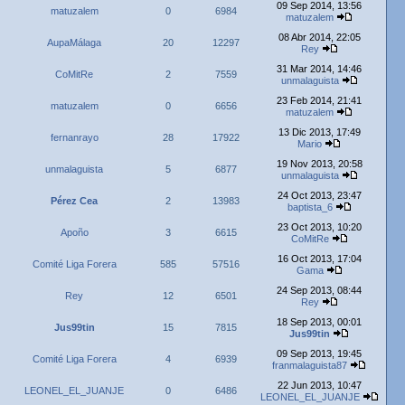
09 Sep 2014, 13:56
matuzalem
0
6984
matuzalem
08 Abr 2014, 22:05
AupaMálaga
20
12297
Rey
31 Mar 2014, 14:46
CoMitRe
2
7559
unmalaguista
23 Feb 2014, 21:41
matuzalem
0
6656
matuzalem
13 Dic 2013, 17:49
fernanrayo
28
17922
Mario
19 Nov 2013, 20:58
unmalaguista
5
6877
unmalaguista
24 Oct 2013, 23:47
Pérez Cea
2
13983
baptista_6
23 Oct 2013, 10:20
Apoño
3
6615
CoMitRe
16 Oct 2013, 17:04
Comité Liga Forera
585
57516
Gama
24 Sep 2013, 08:44
Rey
12
6501
Rey
18 Sep 2013, 00:01
Jus99tin
15
7815
Jus99tin
09 Sep 2013, 19:45
Comité Liga Forera
4
6939
franmalaguista87
22 Jun 2013, 10:47
LEONEL_EL_JUANJE
0
6486
LEONEL_EL_JUANJE