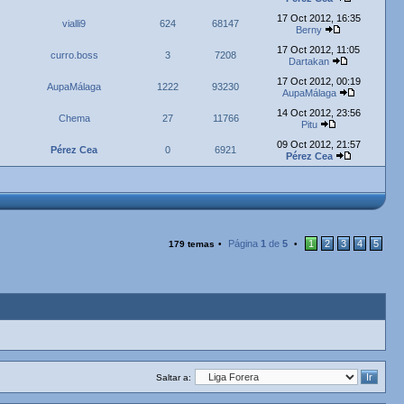
17 Oct 2012, 16:35
vialli9
624
68147
Berny
17 Oct 2012, 11:05
curro.boss
3
7208
Dartakan
17 Oct 2012, 00:19
AupaMálaga
1222
93230
AupaMálaga
14 Oct 2012, 23:56
Chema
27
11766
Pitu
09 Oct 2012, 21:57
Pérez Cea
0
6921
Pérez Cea
Página
1
de
5
1
2
3
4
5
179 temas
•
•
Saltar a: