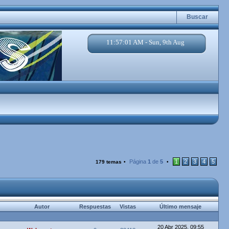
Buscar
11:57:02 AM - Sun, 9th Aug
Página
1
de
5
1
2
3
4
5
179 temas
•
•
Autor
Respuestas
Vistas
Último mensaje
20 Abr 2025, 09:55