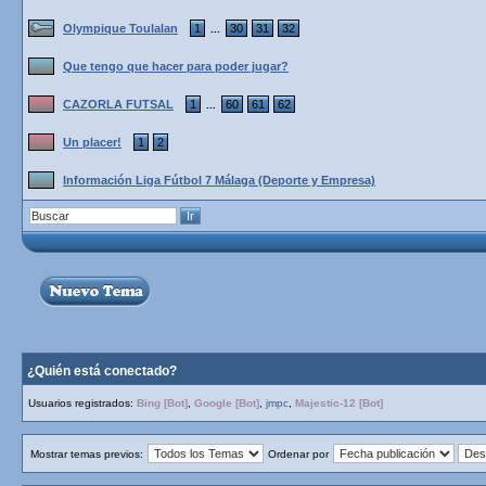
Olympique Toulalan
1
30
31
32
...
Que tengo que hacer para poder jugar?
CAZORLA FUTSAL
1
60
61
62
...
Un placer!
1
2
Información Liga Fútbol 7 Málaga‏ (Deporte y Empresa)
¿Quién está conectado?
Usuarios registrados:
Bing [Bot]
,
Google [Bot]
,
jmpc
,
Majestic-12 [Bot]
Mostrar temas previos:
Ordenar por