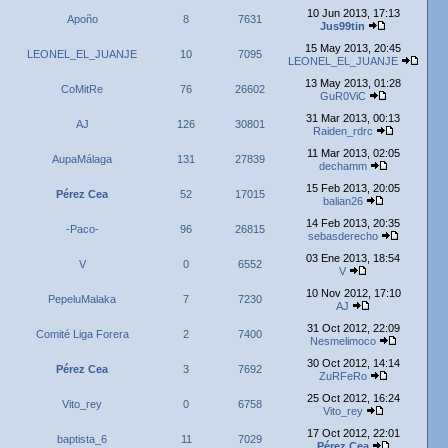
10 Jun 2013, 17:13
Apoño
8
7631
Jus99tin
15 May 2013, 20:45
LEONEL_EL_JUANJE
10
7095
LEONEL_EL_JUANJE
13 May 2013, 01:28
CoMitRe
76
26602
GuR0ViC
31 Mar 2013, 00:13
AJ
126
30801
Raiden_rdrc
11 Mar 2013, 02:05
AupaMálaga
131
27839
dechamm
15 Feb 2013, 20:05
Pérez Cea
52
17015
balian26
14 Feb 2013, 20:35
-Paco-
96
26815
sebasderecho
03 Ene 2013, 18:54
V
0
6552
V
10 Nov 2012, 17:10
PepeluMalaka
7
7230
AJ
31 Oct 2012, 22:09
Comité Liga Forera
2
7400
Nesmelimoco
30 Oct 2012, 14:14
Pérez Cea
3
7692
ZuRFeRo
25 Oct 2012, 16:24
Vito_rey
0
6758
Vito_rey
17 Oct 2012, 22:01
baptista_6
11
7029
Pérez Cea