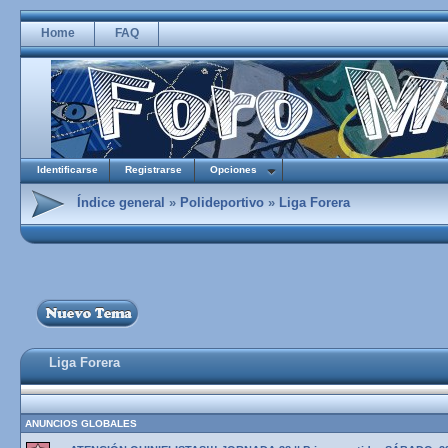
Home
FAQ
Identificarse
Registrarse
Opciones
Índice general
»
Polideportivo
»
Liga Forera
Liga Forera
ANUNCIOS GLOBALES