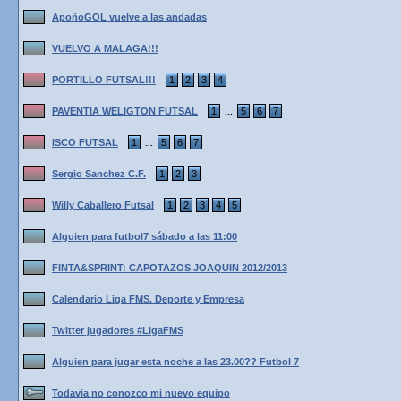
ApoñoGOL vuelve a las andadas
VUELVO A MALAGA!!!
PORTILLO FUTSAL!!!
1
2
3
4
PAVENTIA WELIGTON FUTSAL
1
5
6
7
...
ISCO FUTSAL
1
5
6
7
...
Sergio Sanchez C.F.
1
2
3
Willy Caballero Futsal
1
2
3
4
5
Alguien para futbol7 sábado a las 11:00
FINTA&SPRINT: CAPOTAZOS JOAQUIN 2012/2013
Calendario Liga FMS. Deporte y Empresa
Twitter jugadores #LigaFMS
Alguien para jugar esta noche a las 23.00?? Futbol 7
Todavia no conozco mi nuevo equipo