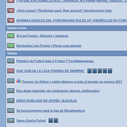
¡¡¡ATENCIÓN QUINIELISTAS!!! JORNADA 38 || Primer partido: SÁBADO, 2
¿Eres nuevo? Preséntate aquí. New around? Introductions here
NORMAS BÁSICAS DEL FORO/BOARD RULES OF USE/RÈGLES DU FOR
TEMAS FIJOS
XI Liga Forera - Deporte y empresa
Normativa Liga Forera y Pistas para alquilar
TEMAS
Partidos de Futbol Sala o Futbol 7 ForoMalaguistas.
QUE VUELVA LA LIGA FORERA DE SIEMPRE!
1
2
3
4
5
Torneos de fútbol y pádel abiertos a todo el mundo en agosto 2017
Nos dejan plantado sin explicacion alguna...Indignados
DEDO DOBLADO DE APOÑO JAJAJAJA
Se busca portero para la liga de Benalmadena
Samu Garcia Futsal
1
2