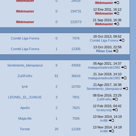
Webmaster
0
28418
Webmaster
12 Ene 2011, 16:12
Webmaster
0
194731
Webmaster
21 Sep 2010, 16:36
Webmaster
0
222573
Webmaster
20 Oct 2013, 09:52
Comité Liga Forera
0
7976
Comité Liga Forera
13 Oct 2010, 22:58
Comité Liga Forera
1
12305
Pérez Cea
05 Ago 2021, 14:37
Sentimiento_blanquiazul
9
43569
malaguistadesde1982
21 Jun 2018, 14:10
ZuRFeRo
81
36616
malaguistadesde1982
21 Ago 2017, 16:38
lynk
2
10760
Sentimiento_blanquiazul
08 Ene 2016, 23:29
LEONEL_EL_JUANJE
3
7831
ZuRFeRo
12 Feb 2015, 04:42
Apoño
2
7623
toraeyong
13 Nov 2014, 14:19
MagicAle
1
7556
Irri86
13 Nov 2014, 14:18
Tornek
20
12169
Irri86