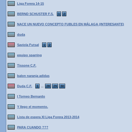
Liga Forera 14-15
BERND SCHUSTER F.S.
1
2
NACE UN NUEVO CONCEPTO FUBLES EN MÁLAGA (INTERESANTE)
duda
Saviola Futsal
1
2
equipo sparring
Tissone C.F.
balon naranja adidas
Duda C.F.
1
28
29
30
...
I Torneo Bernardo
Y llego el momento.
Lista de espera XI Liga Forera 2013-2014
PARA CUANDO ???