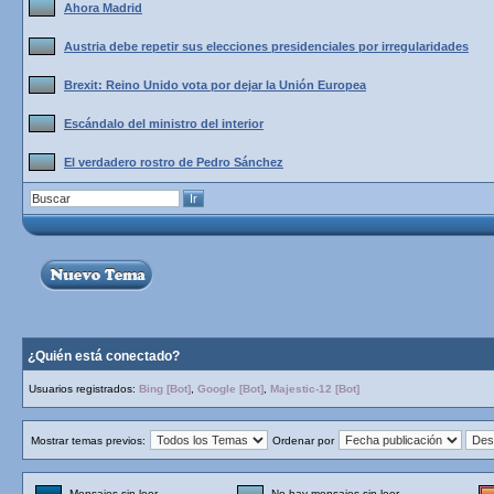
Ahora Madrid
Austria debe repetir sus elecciones presidenciales por irregularidades
Brexit: Reino Unido vota por dejar la Unión Europea
Escándalo del ministro del interior
El verdadero rostro de Pedro Sánchez
¿Quién está conectado?
Usuarios registrados:
Bing [Bot]
,
Google [Bot]
,
Majestic-12 [Bot]
Mostrar temas previos:
Ordenar por
Mensajes sin leer
No hay mensajes sin leer