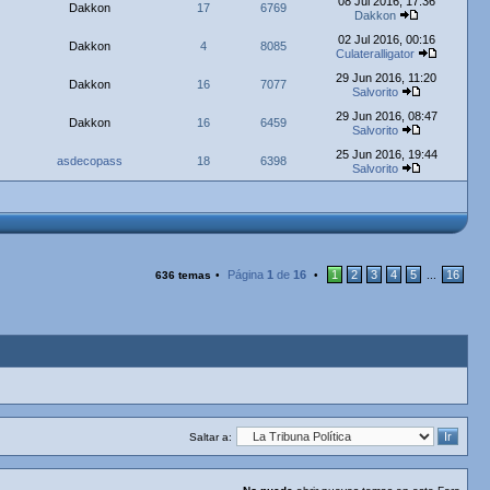
08 Jul 2016, 17:36
Dakkon
17
6769
Dakkon
02 Jul 2016, 00:16
Dakkon
4
8085
Culateralligator
29 Jun 2016, 11:20
Dakkon
16
7077
Salvorito
29 Jun 2016, 08:47
Dakkon
16
6459
Salvorito
25 Jun 2016, 19:44
asdecopass
18
6398
Salvorito
Página
1
de
16
1
2
3
4
5
16
636 temas
•
•
...
Saltar a: