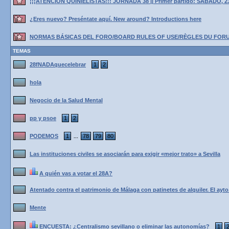
¡¡¡ATENCIÓN QUINIELISTAS!!! JORNADA 38 || Primer partido: SÁBADO, 2
¿Eres nuevo? Preséntate aquí. New around? Introductions here
NORMAS BÁSICAS DEL FORO/BOARD RULES OF USE/RÈGLES DU FOR
TEMAS
28fNADAquecelebrar
1
2
hola
Negocio de la Salud Mental
pp y psoe
1
2
PODEMOS
1
78
79
80
...
Las instituciones civiles se asociarán para exigir «mejor trato» a Sevilla
A quién vas a votar el 28A?
Atentado contra el patrimonio de Málaga con patinetes de alquiler. El ayto
Mente
ENCUESTA: ¿Centralismo sevillano o eliminar las autonomías?
1