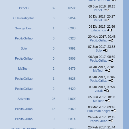
SALVITRIBUNA
09 Jun 2018, 10:13
Pepelu
32
10508
Pepelu
10 Dic 2017, 20:27
Culateralligator
6
9054
Pepelu
09 Dic 2017, 22:56
George Best
1
6280
pillabichos
20 Nov 2017, 20:48
PepitoGrillao
0
6328
PepitoGrillao
07 Sep 2017, 23:38
Solo
0
7991
Solo
06 Ago 2017, 08:59
PepitoGrillao
0
5908
PepitoGrillao
31 Jul 2017, 20:04
MaTech
2
6479
MaTech
09 Jul 2017, 10:06
PepitoGrillao
1
5926
PepitoGrillao
09 Jul 2017, 09:58
PepitoGrillao
2
6420
vorak
05 Jun 2017, 18:03
Salvorito
23
11600
MaTech
03 Mar 2017, 09:16
PepitoGrillao
13
6469
Suburban Knight
24 Feb 2017, 12:15
PepitoGrillao
0
5814
PepitoGrillao
20 Feb 2017, 21:44