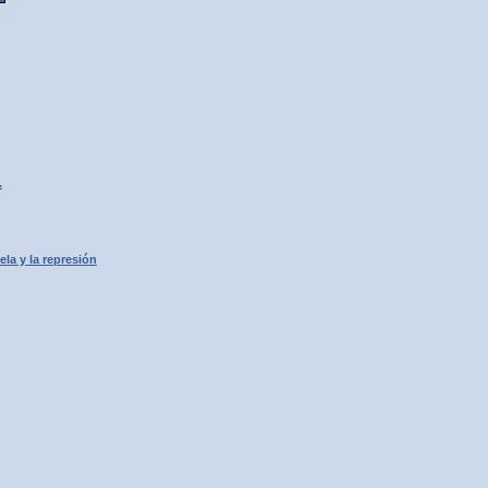
.
la y la represión