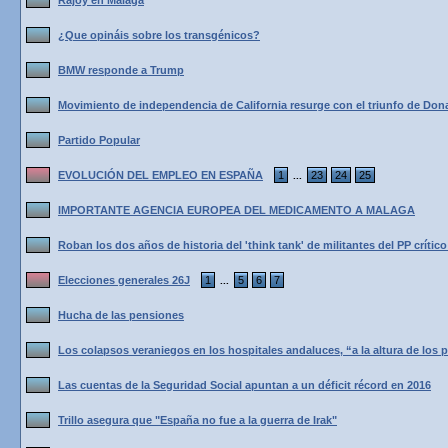
Rajoy en Malaga
¿Que opináis sobre los transgénicos?
BMW responde a Trump
Movimiento de independencia de California resurge con el triunfo de Do
Partido Popular
EVOLUCIÓN DEL EMPLEO EN ESPAÑA
1
23
24
25
...
IMPORTANTE AGENCIA EUROPEA DEL MEDICAMENTO A MALAGA
Roban los dos años de historia del 'think tank' de militantes del PP crítico
Elecciones generales 26J
1
5
6
7
...
Hucha de las pensiones
Los colapsos veraniegos en los hospitales andaluces, “a la altura de los p
Las cuentas de la Seguridad Social apuntan a un déficit récord en 2016
Trillo asegura que "España no fue a la guerra de Irak"