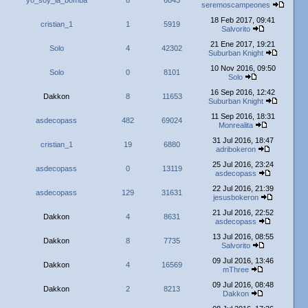
yo_soy_la_bomba
8
6043
seremoscampeones
18 Feb 2017, 09:41
cristian_1
1
5919
Salvorito
21 Ene 2017, 19:21
Solo
4
42302
Suburban Knight
10 Nov 2016, 09:50
Solo
0
8101
Solo
16 Sep 2016, 12:42
Dakkon
8
11653
Suburban Knight
11 Sep 2016, 18:31
asdecopass
482
69024
Monrealita
31 Jul 2016, 18:47
cristian_1
19
6880
adribokeron
25 Jul 2016, 23:24
asdecopass
0
13119
asdecopass
22 Jul 2016, 21:39
asdecopass
129
31631
jesusbokeron
21 Jul 2016, 22:52
Dakkon
4
8631
asdecopass
13 Jul 2016, 08:55
Dakkon
8
7735
Salvorito
09 Jul 2016, 13:46
Dakkon
4
16569
mThree
09 Jul 2016, 08:48
Dakkon
2
8213
Dakkon