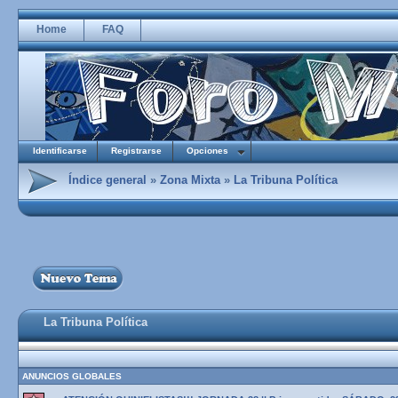
Home
FAQ
Identificarse
Registrarse
Opciones
Índice general
»
Zona Mixta
»
La Tribuna Política
La Tribuna Política
ANUNCIOS GLOBALES