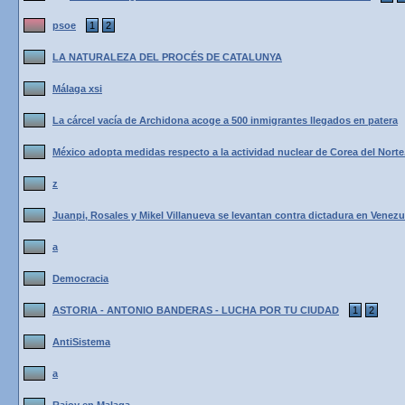
psoe
1
2
LA NATURALEZA DEL PROCÉS DE CATALUNYA
Málaga xsi
La cárcel vacía de Archidona acoge a 500 inmigrantes llegados en patera
México adopta medidas respecto a la actividad nuclear de Corea del Norte
z
Juanpi, Rosales y Mikel Villanueva se levantan contra dictadura en Venezue
a
Democracia
ASTORIA - ANTONIO BANDERAS - LUCHA POR TU CIUDAD
1
2
AntiSistema
a