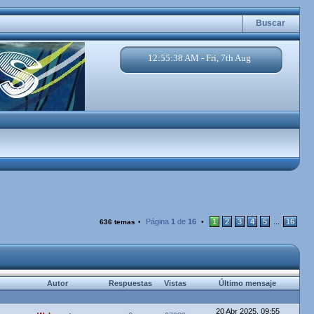
Buscar
12:55:39 AM - Fri, 7th Aug
Página
1
de
16
1
2
3
4
5
16
636 temas
•
•
...
Autor
Respuestas
Vistas
Último mensaje
20 Abr 2025, 09:55