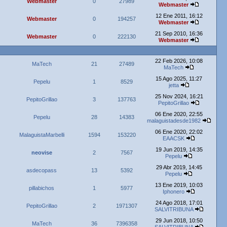
Webmaster
0
27989
Webmaster
12 Ene 2011, 16:12
Webmaster
0
194257
Webmaster
21 Sep 2010, 16:36
Webmaster
0
222130
Webmaster
22 Feb 2026, 10:08
MaTech
21
27489
MaTech
15 Ago 2025, 11:27
Pepelu
1
8529
jetta
25 Nov 2024, 16:21
PepitoGrillao
3
137763
PepitoGrillao
06 Ene 2020, 22:55
Pepelu
28
14383
malaguistadesde1982
06 Ene 2020, 22:02
MalaguistaMarbelli
1594
153220
EAACSK
19 Jun 2019, 14:35
neovise
2
7567
Pepelu
29 Abr 2019, 14:45
asdecopass
13
5392
Pepelu
13 Ene 2019, 10:03
pillabichos
1
5977
Iphonero
24 Ago 2018, 17:01
PepitoGrillao
2
1971307
SALVITRIBUNA
29 Jun 2018, 10:50
MaTech
36
7396358