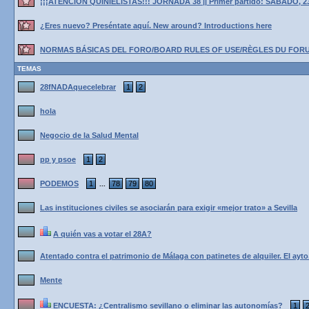
¡¡¡ATENCIÓN QUINIELISTAS!!! JORNADA 38 || Primer partido: SÁBADO, 2
¿Eres nuevo? Preséntate aquí. New around? Introductions here
NORMAS BÁSICAS DEL FORO/BOARD RULES OF USE/RÈGLES DU FOR
TEMAS
28fNADAquecelebrar
1
2
hola
Negocio de la Salud Mental
pp y psoe
1
2
PODEMOS
1
78
79
80
...
Las instituciones civiles se asociarán para exigir «mejor trato» a Sevilla
A quién vas a votar el 28A?
Atentado contra el patrimonio de Málaga con patinetes de alquiler. El ayto
Mente
ENCUESTA: ¿Centralismo sevillano o eliminar las autonomías?
1