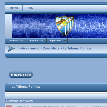
Home
FAQ
Identificarse
Registrarse
Opciones
Índice general
»
Zona Mixta
»
La Tribuna Política
La Tribuna Política
ANUNCIOS GLOBALES