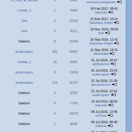
yo_soy_la_bomba
8
6066
seremoscampeones
18 Feb 2017, 09:41
cristian_1
1
5940
Salvorito
21 Ene 2017, 19:21
Solo
4
42332
Suburban Knight
10 Nov 2016, 09:50
Solo
0
8121
Solo
16 Sep 2016, 12:42
Dakkon
8
11944
Suburban Knight
11 Sep 2016, 18:31
asdecopass
482
69357
Monrealita
31 Jul 2016, 18:47
cristian_1
19
6905
adribokeron
25 Jul 2016, 23:24
asdecopass
0
13416
asdecopass
22 Jul 2016, 21:39
asdecopass
129
31757
jesusbokeron
21 Jul 2016, 22:52
Dakkon
4
8792
asdecopass
13 Jul 2016, 08:55
Dakkon
8
7759
Salvorito
09 Jul 2016, 13:46
Dakkon
4
16873
mThree
09 Jul 2016, 08:48
Dakkon
2
8236
Dakkon