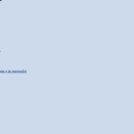
.
la y la represión