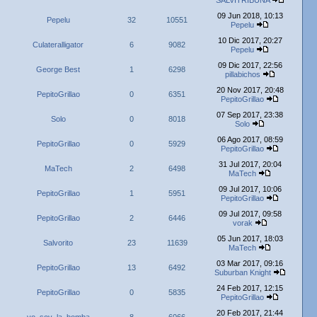
SALVITRIBUNA
09 Jun 2018, 10:13
Pepelu
32
10551
Pepelu
10 Dic 2017, 20:27
Culateralligator
6
9082
Pepelu
09 Dic 2017, 22:56
George Best
1
6298
pillabichos
20 Nov 2017, 20:48
PepitoGrillao
0
6351
PepitoGrillao
07 Sep 2017, 23:38
Solo
0
8018
Solo
06 Ago 2017, 08:59
PepitoGrillao
0
5929
PepitoGrillao
31 Jul 2017, 20:04
MaTech
2
6498
MaTech
09 Jul 2017, 10:06
PepitoGrillao
1
5951
PepitoGrillao
09 Jul 2017, 09:58
PepitoGrillao
2
6446
vorak
05 Jun 2017, 18:03
Salvorito
23
11639
MaTech
03 Mar 2017, 09:16
PepitoGrillao
13
6492
Suburban Knight
24 Feb 2017, 12:15
PepitoGrillao
0
5835
PepitoGrillao
20 Feb 2017, 21:44