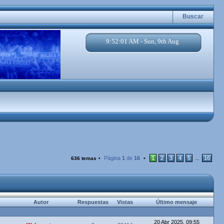
Buscar
9:52:02 AM - Sun, 9th Aug
Página
1
de
16
1
2
3
4
5
16
636 temas
•
•
...
Autor
Respuestas
Vistas
Último mensaje
20 Abr 2025, 09:55