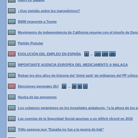
Rajoy en Malaga
¿Que opináis sobre los transgénicos?
BMW responde a Trump
Movimiento de independencia de California resurge con el triunfo de Do
Partido Popular
EVOLUCIÓN DEL EMPLEO EN ESPAÑA
1
23
24
25
...
IMPORTANTE AGENCIA EUROPEA DEL MEDICAMENTO A MALAGA
Roban los dos años de historia del 'think tank' de militantes del PP crítico
Elecciones generales 26J
1
5
6
7
...
Hucha de las pensiones
Los colapsos veraniegos en los hospitales andaluces, “a la altura de los p
Las cuentas de la Seguridad Social apuntan a un déficit récord en 2016
Trillo asegura que "España no fue a la guerra de Irak"