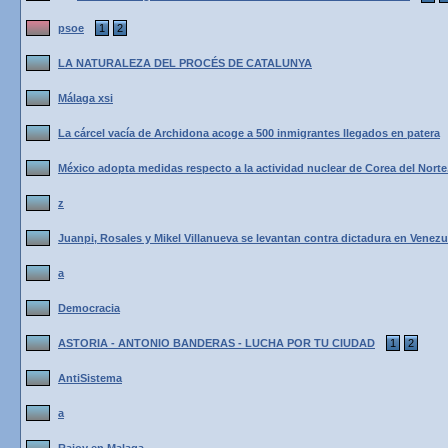
psoe
1
2
LA NATURALEZA DEL PROCÉS DE CATALUNYA
Málaga xsi
La cárcel vacía de Archidona acoge a 500 inmigrantes llegados en patera
México adopta medidas respecto a la actividad nuclear de Corea del Norte
z
Juanpi, Rosales y Mikel Villanueva se levantan contra dictadura en Venezue
a
Democracia
ASTORIA - ANTONIO BANDERAS - LUCHA POR TU CIUDAD
1
2
AntiSistema
a