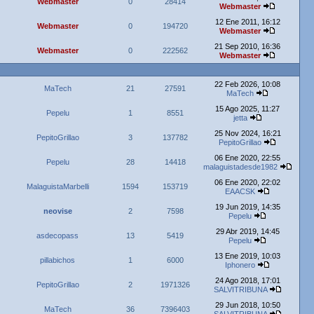
Webmaster
0
28414
Webmaster
12 Ene 2011, 16:12
Webmaster
0
194720
Webmaster
21 Sep 2010, 16:36
Webmaster
0
222562
Webmaster
22 Feb 2026, 10:08
MaTech
21
27591
MaTech
15 Ago 2025, 11:27
Pepelu
1
8551
jetta
25 Nov 2024, 16:21
PepitoGrillao
3
137782
PepitoGrillao
06 Ene 2020, 22:55
Pepelu
28
14418
malaguistadesde1982
06 Ene 2020, 22:02
MalaguistaMarbelli
1594
153719
EAACSK
19 Jun 2019, 14:35
neovise
2
7598
Pepelu
29 Abr 2019, 14:45
asdecopass
13
5419
Pepelu
13 Ene 2019, 10:03
pillabichos
1
6000
Iphonero
24 Ago 2018, 17:01
PepitoGrillao
2
1971326
SALVITRIBUNA
29 Jun 2018, 10:50
MaTech
36
7396403