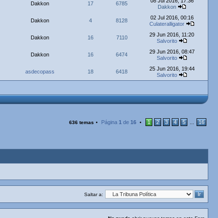
08 Jul 2016, 17:36
Dakkon
17
6785
Dakkon
02 Jul 2016, 00:16
Dakkon
4
8128
Culateralligator
29 Jun 2016, 11:20
Dakkon
16
7110
Salvorito
29 Jun 2016, 08:47
Dakkon
16
6474
Salvorito
25 Jun 2016, 19:44
asdecopass
18
6418
Salvorito
Página
1
de
16
1
2
3
4
5
16
636 temas
•
•
...
Saltar a: