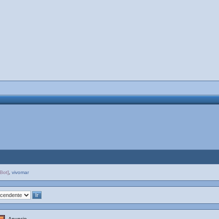
Bot]
,
vivomar
Anuncio