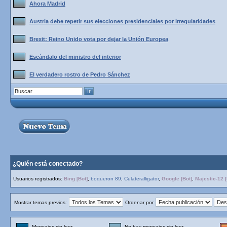
Ahora Madrid
Austria debe repetir sus elecciones presidenciales por irregularidades
Brexit: Reino Unido vota por dejar la Unión Europea
Escándalo del ministro del interior
El verdadero rostro de Pedro Sánchez
¿Quién está conectado?
Usuarios registrados:
Bing [Bot]
,
boqueron 89
,
Culateralligator
,
Google [Bot]
,
Majestic-12 [
Mostrar temas previos:
Ordenar por
Mensajes sin leer
No hay mensajes sin leer