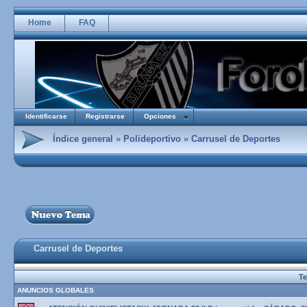
Home
FAQ
Identificarse
Registrarse
Opciones
Índice general
»
Polideportivo
»
Carrusel de Deportes
Carrusel de Deportes
T
ANUNCIOS GLOBALES