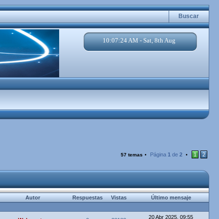
Buscar
10:07:25 AM - Sat, 8th Aug
Página
1
de
2
1
2
57 temas
•
•
Autor
Respuestas
Vistas
Último mensaje
20 Abr 2025, 09:55