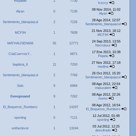
fnspadel
2
7730
Icsccy
08 Nov 2014, 11:02
Alyan
0
7135
Alyan
28 Ago 2014, 12:07
Sentimiento_blanquiazul
2
7226
Sentimiento_blanquiazul
21 Nov 2013, 18:12
MCF94
1
7608
MCF94
24 Sep 2013, 13:55
MATHAIJSEN666
35
12771
Necroluxx
17 Ene 2013, 10:38
CriaCuervosY...
1
6871
Pepelu
27 Nov 2012, 17:18
baptista_6
11
7293
medina
26 Oct 2012, 15:20
Sentimiento_blanquiazul
2
7766
Sentimiento_blanquiazul
08 Ago 2012, 22:54
Solo
9
6984
matuzalem
08 Ago 2012, 22:26
Georgesand
9
7262
momo
08 Ago 2012, 16:54
El_Boqueron_Rumbero
1
14297
El_Boqueron_Rumbero
12 Jul 2012, 01:48
sporting
0
7121
sporting
03 Jul 2012, 12:25
ontheclevor
1
13244
descifrado