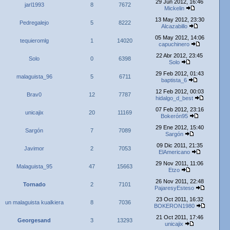
29 Jun 2012, 16:46
jarl1993
8
7672
Mickelin
13 May 2012, 23:30
Pedregalejo
5
8222
Alcazabillo
05 May 2012, 14:06
tequieromlg
1
14020
capuchinero
22 Abr 2012, 23:45
Solo
0
6398
Solo
29 Feb 2012, 01:43
malaguista_96
5
6711
baptista_6
12 Feb 2012, 00:03
Brav0
12
7787
hidalgo_d_best
07 Feb 2012, 23:16
unicajix
20
11169
Bokerón95
29 Ene 2012, 15:40
Sargón
7
7089
Sargón
09 Dic 2011, 21:35
Javimor
2
7053
ElAmericano
29 Nov 2011, 11:06
Malaguista_95
47
15663
Etzo
26 Nov 2011, 22:48
Tornado
2
7101
PajaresyEsteso
23 Oct 2011, 16:32
un malaguista kualkiera
8
7036
BOKERON1980
21 Oct 2011, 17:46
Georgesand
3
13293
unicajix