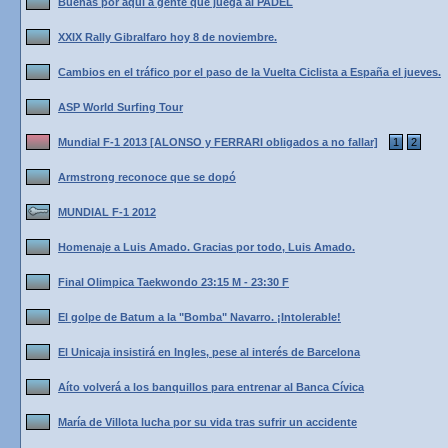
Buenas por aqui a gente que juega al PADEL
XXIX Rally Gibralfaro hoy 8 de noviembre.
Cambios en el tráfico por el paso de la Vuelta Ciclista a España el jueves.
ASP World Surfing Tour
Mundial F-1 2013 [ALONSO y FERRARI obligados a no fallar]
1
2
Armstrong reconoce que se dopó
MUNDIAL F-1 2012
Homenaje a Luis Amado. Gracias por todo, Luis Amado.
Final Olimpica Taekwondo 23:15 M - 23:30 F
El golpe de Batum a la "Bomba" Navarro. ¡Intolerable!
El Unicaja insistirá en Ingles, pese al interés de Barcelona
Aíto volverá a los banquillos para entrenar al Banca Cívica
María de Villota lucha por su vida tras sufrir un accidente