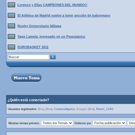
Lorenzo y Elías CAMPEONES DEL MUNDO!!
El Atlético de Madrid vuelve a tener sección de balonmano
Rugby Universitario Málaga
Yago Lamela, ingresado en un Psiquiatrico
EUROBASKET 2011
¿Quién está conectado?
Usuarios registrados:
Bing [Bot]
,
Culateralligator
,
Google [Bot]
,
Rebel_1280
Mostrar temas previos:
Ordenar por