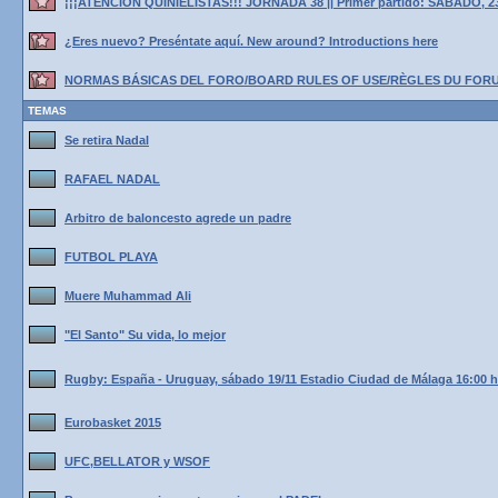
¡¡¡ATENCIÓN QUINIELISTAS!!! JORNADA 38 || Primer partido: SÁBADO, 2
¿Eres nuevo? Preséntate aquí. New around? Introductions here
NORMAS BÁSICAS DEL FORO/BOARD RULES OF USE/RÈGLES DU FOR
TEMAS
Se retira Nadal
RAFAEL NADAL
Arbitro de baloncesto agrede un padre
FUTBOL PLAYA
Muere Muhammad Ali
"El Santo" Su vida, lo mejor
Rugby: España - Uruguay, sábado 19/11 Estadio Ciudad de Málaga 16:00 
Eurobasket 2015
UFC,BELLATOR y WSOF