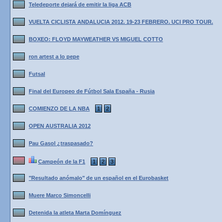
Teledeporte dejará de emitir la liga ACB
VUELTA CICLISTA ANDALUCIA 2012. 19-23 FEBRERO. UCI PRO TOUR.
BOXEO: FLOYD MAYWEATHER VS MIGUEL COTTO
ron artest a lo pepe
Futsal
Final del Europeo de Fútbol Sala España - Rusia
COMIENZO DE LA NBA
1
2
OPEN AUSTRALIA 2012
Pau Gasol ¿traspasado?
Campeón de la F1
1
2
3
"Resultado anómalo" de un español en el Eurobasket
Muere Marco Simoncelli
Detenida la atleta Marta Domínguez