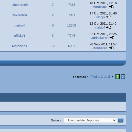
18 Oct 2011, 17:18
jcbokeron9
7
7373
Mordiscos
17 Oct 2011, 18:40
Bokeron84
2
7311
unicajix
12 Oct 2011, 11:40
maldo4
0
12758
maldo4
02 Oct 2011, 15:25
oRMaN
3
7745
adribokeron
28 Sep 2011, 11:57
Mordiscos
12
6907
Mordiscos
Página
1
de
2
1
2
57 temas
•
•
Saltar a: