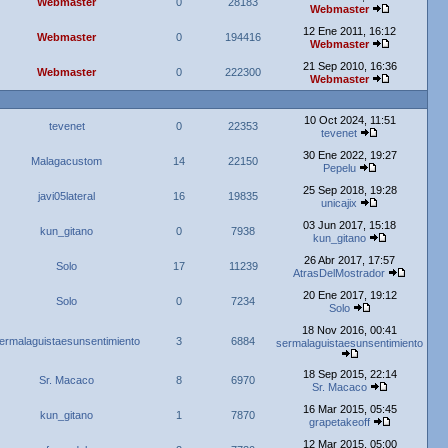
Webmaster
0
28183
Webmaster
12 Ene 2011, 16:12
Webmaster
0
194416
Webmaster
21 Sep 2010, 16:36
Webmaster
0
222300
Webmaster
10 Oct 2024, 11:51
tevenet
0
22353
tevenet
30 Ene 2022, 19:27
Malagacustom
14
22150
Pepelu
25 Sep 2018, 19:28
javi05lateral
16
19835
unicajix
03 Jun 2017, 15:18
kun_gitano
0
7938
kun_gitano
26 Abr 2017, 17:57
Solo
17
11239
AtrasDelMostrador
20 Ene 2017, 19:12
Solo
0
7234
Solo
18 Nov 2016, 00:41
ermalaguistaesunsentimiento
3
6884
sermalaguistaesunsentimiento
18 Sep 2015, 22:14
Sr. Macaco
8
6970
Sr. Macaco
16 Mar 2015, 05:45
kun_gitano
1
7870
grapetakeoff
12 Mar 2015, 05:00