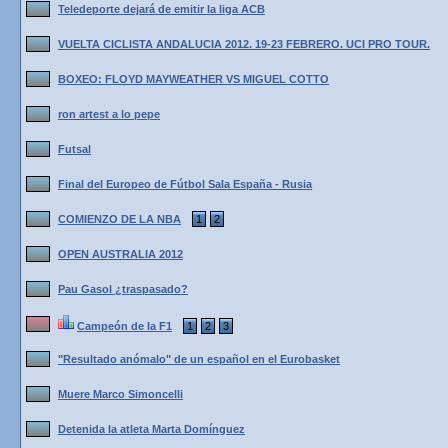
Teledeporte dejará de emitir la liga ACB
VUELTA CICLISTA ANDALUCIA 2012. 19-23 FEBRERO. UCI PRO TOUR.
BOXEO: FLOYD MAYWEATHER VS MIGUEL COTTO
ron artest a lo pepe
Futsal
Final del Europeo de Fútbol Sala España - Rusia
COMIENZO DE LA NBA
1
2
OPEN AUSTRALIA 2012
Pau Gasol ¿traspasado?
Campeón de la F1
1
2
3
"Resultado anómalo" de un español en el Eurobasket
Muere Marco Simoncelli
Detenida la atleta Marta Domínguez