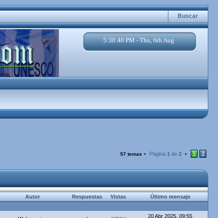
Buscar
5:30:41 PM - Thu, 6th Aug
Página
1
de
2
1
2
57 temas
•
•
Autor
Respuestas
Vistas
Último mensaje
20 Abr 2025, 09:55