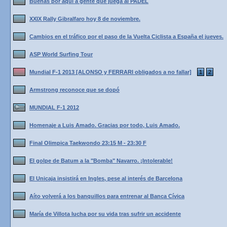
Buenas por aqui a gente que juega al PADEL
XXIX Rally Gibralfaro hoy 8 de noviembre.
Cambios en el tráfico por el paso de la Vuelta Ciclista a España el jueves.
ASP World Surfing Tour
Mundial F-1 2013 [ALONSO y FERRARI obligados a no fallar]
1
2
Armstrong reconoce que se dopó
MUNDIAL F-1 2012
Homenaje a Luis Amado. Gracias por todo, Luis Amado.
Final Olimpica Taekwondo 23:15 M - 23:30 F
El golpe de Batum a la "Bomba" Navarro. ¡Intolerable!
El Unicaja insistirá en Ingles, pese al interés de Barcelona
Aíto volverá a los banquillos para entrenar al Banca Cívica
María de Villota lucha por su vida tras sufrir un accidente