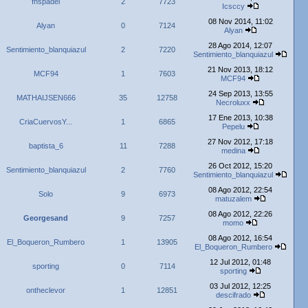
fnspadel
2
7723
Icsccy
08 Nov 2014, 11:02
Alyan
0
7124
Alyan
28 Ago 2014, 12:07
Sentimiento_blanquiazul
2
7220
Sentimiento_blanquiazul
21 Nov 2013, 18:12
MCF94
1
7603
MCF94
24 Sep 2013, 13:55
MATHAIJSEN666
35
12758
Necroluxx
17 Ene 2013, 10:38
CriaCuervosY...
1
6865
Pepelu
27 Nov 2012, 17:18
baptista_6
11
7288
medina
26 Oct 2012, 15:20
Sentimiento_blanquiazul
2
7760
Sentimiento_blanquiazul
08 Ago 2012, 22:54
Solo
9
6973
matuzalem
08 Ago 2012, 22:26
Georgesand
9
7257
momo
08 Ago 2012, 16:54
El_Boqueron_Rumbero
1
13905
El_Boqueron_Rumbero
12 Jul 2012, 01:48
sporting
0
7114
sporting
03 Jul 2012, 12:25
ontheclevor
1
12851
descifrado