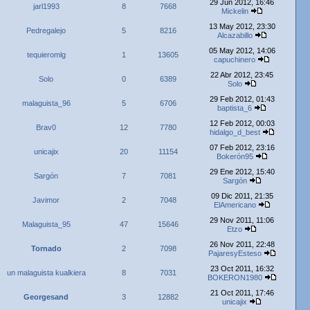
29 Jun 2012, 16:46
jarl1993
8
7668
Mickelin
13 May 2012, 23:30
Pedregalejo
5
8216
Alcazabillo
05 May 2012, 14:06
tequieromlg
1
13605
capuchinero
22 Abr 2012, 23:45
Solo
0
6389
Solo
29 Feb 2012, 01:43
malaguista_96
5
6706
baptista_6
12 Feb 2012, 00:03
Brav0
12
7780
hidalgo_d_best
07 Feb 2012, 23:16
unicajix
20
11154
Bokerón95
29 Ene 2012, 15:40
Sargón
7
7081
Sargón
09 Dic 2011, 21:35
Javimor
2
7048
ElAmericano
29 Nov 2011, 11:06
Malaguista_95
47
15646
Etzo
26 Nov 2011, 22:48
Tornado
2
7098
PajaresyEsteso
23 Oct 2011, 16:32
un malaguista kualkiera
8
7031
BOKERON1980
21 Oct 2011, 17:46
Georgesand
3
12882
unicajix