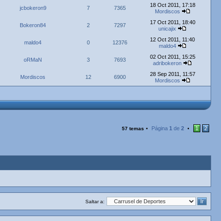
18 Oct 2011, 17:18
jcbokeron9
7
7365
Mordiscos
17 Oct 2011, 18:40
Bokeron84
2
7297
unicajix
12 Oct 2011, 11:40
maldo4
0
12376
maldo4
02 Oct 2011, 15:25
oRMaN
3
7693
adribokeron
28 Sep 2011, 11:57
Mordiscos
12
6900
Mordiscos
Página
1
de
2
1
2
57 temas
•
•
Saltar a: