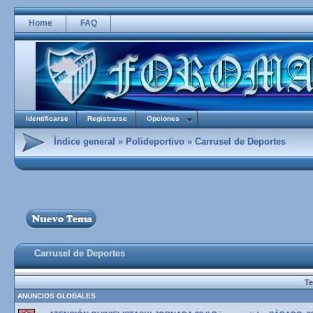
Home
FAQ
Identificarse
Registrarse
Opciones
Índice general
»
Polideportivo
»
Carrusel de Deportes
Carrusel de Deportes
T
ANUNCIOS GLOBALES