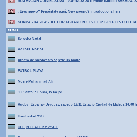
¡¡¡ATENCIÓN QUINIELISTAS!!! JORNADA 38 || Primer partido: SÁBADO, 2
¿Eres nuevo? Preséntate aquí. New around? Introductions here
NORMAS BÁSICAS DEL FORO/BOARD RULES OF USE/RÈGLES DU FOR
TEMAS
Se retira Nadal
RAFAEL NADAL
Arbitro de baloncesto agrede un padre
FUTBOL PLAYA
Muere Muhammad Ali
"El Santo" Su vida, lo mejor
Rugby: España - Uruguay, sábado 19/11 Estadio Ciudad de Málaga 16:00 
Eurobasket 2015
UFC,BELLATOR y WSOF