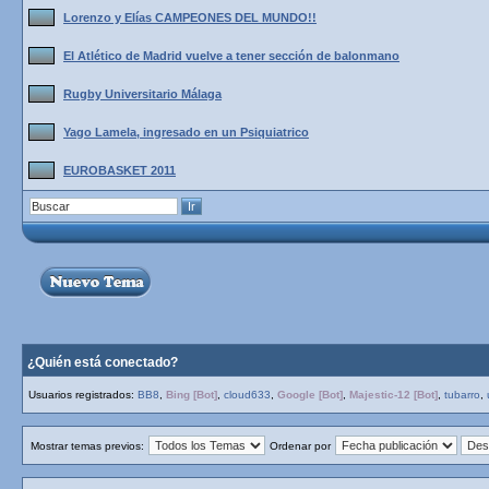
Lorenzo y Elías CAMPEONES DEL MUNDO!!
El Atlético de Madrid vuelve a tener sección de balonmano
Rugby Universitario Málaga
Yago Lamela, ingresado en un Psiquiatrico
EUROBASKET 2011
¿Quién está conectado?
Usuarios registrados:
BB8
,
Bing [Bot]
,
cloud633
,
Google [Bot]
,
Majestic-12 [Bot]
,
tubarro
,
Mostrar temas previos:
Ordenar por