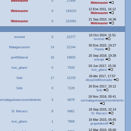
Webmaster
0
27954
Webmaster
12 Ene 2011, 16:12
Webmaster
0
194222
Webmaster
21 Sep 2010, 16:36
Webmaster
0
222091
Webmaster
10 Oct 2024, 11:51
tevenet
0
22277
tevenet
30 Ene 2022, 19:27
Malagacustom
14
22144
Pepelu
25 Sep 2018, 19:28
javi05lateral
16
19832
unicajix
03 Jun 2017, 15:18
kun_gitano
0
7933
kun_gitano
26 Abr 2017, 17:57
Solo
17
11233
AtrasDelMostrador
20 Ene 2017, 19:12
Solo
0
7228
Solo
18 Nov 2016, 00:41
ermalaguistaesunsentimiento
3
6878
sermalaguistaesunsentimiento
18 Sep 2015, 22:14
Sr. Macaco
8
6961
Sr. Macaco
16 Mar 2015, 05:45
kun_gitano
1
7868
grapetakeoff
12 Mar 2015, 05:00