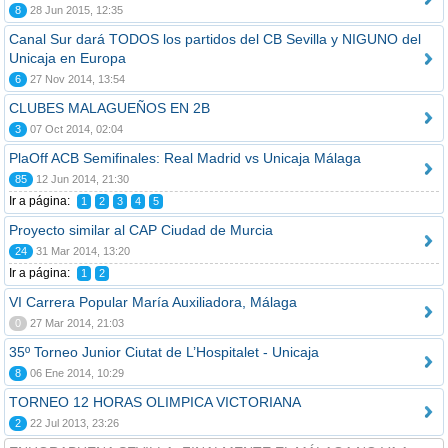
8
28 Jun 2015, 12:35
Canal Sur dará TODOS los partidos del CB Sevilla y NIGUNO del
Unicaja en Europa
6
27 Nov 2014, 13:54
CLUBES MALAGUEÑOS EN 2B
3
07 Oct 2014, 02:04
PlaOff ACB Semifinales: Real Madrid vs Unicaja Málaga
85
12 Jun 2014, 21:30
Ir a página:
1
2
3
4
5
Proyecto similar al CAP Ciudad de Murcia
24
31 Mar 2014, 13:20
Ir a página:
1
2
VI Carrera Popular María Auxiliadora, Málaga
0
27 Mar 2014, 21:03
35º Torneo Junior Ciutat de L’Hospitalet - Unicaja
8
06 Ene 2014, 10:29
TORNEO 12 HORAS OLIMPICA VICTORIANA
2
22 Jul 2013, 23:26