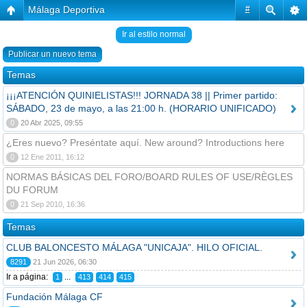
Málaga Deportiva
#
Ir al estilo normal
Publicar un nuevo tema
Temas
¡¡¡ATENCIÓN QUINIELISTAS!!! JORNADA 38 || Primer partido:
SÁBADO, 23 de mayo, a las 21:00 h. (HORARIO UNIFICADO)
0
20 Abr 2025, 09:55
¿Eres nuevo? Preséntate aquí. New around? Introductions here
0
12 Ene 2011, 16:12
NORMAS BÁSICAS DEL FORO/BOARD RULES OF USE/RÈGLES
DU FORUM
0
21 Sep 2010, 16:36
Temas
CLUB BALONCESTO MÁLAGA "UNICAJA". HILO OFICIAL.
8291
21 Jun 2026, 06:30
Ir a página:
...
1
413
414
415
Fundación Málaga CF