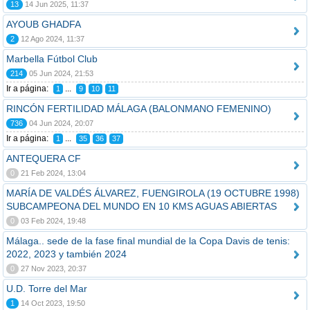
13
14 Jun 2025, 11:37
AYOUB GHADFA
2
12 Ago 2024, 11:37
Marbella Fútbol Club
214
05 Jun 2024, 21:53
Ir a página:
...
1
9
10
11
RINCÓN FERTILIDAD MÁLAGA (BALONMANO FEMENINO)
736
04 Jun 2024, 20:07
Ir a página:
...
1
35
36
37
ANTEQUERA CF
0
21 Feb 2024, 13:04
MARÍA DE VALDÉS ÁLVAREZ, FUENGIROLA (19 OCTUBRE 1998)
SUBCAMPEONA DEL MUNDO EN 10 KMS AGUAS ABIERTAS
0
03 Feb 2024, 19:48
Málaga.. sede de la fase final mundial de la Copa Davis de tenis:
2022, 2023 y también 2024
0
27 Nov 2023, 20:37
U.D. Torre del Mar
1
14 Oct 2023, 19:50