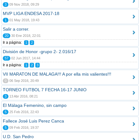
3
09 Nov 2018, 09:29
MVP LIGA ENDESA 2017-18
1
01 May 2018, 19:43
Salir a correr.
20
30 Ene 2018, 22:01
Ir a página:
1
2
División de Honor -grupo 2- 2.016/17
57
02 Jun 2017, 14:44
Ir a página:
1
2
3
VII MARATON DE MALAGA!!! A por ella mis valientes!!!
0
06 Sep 2016, 20:49
TORNEO FUTBOL 7 FECHA 16-17 JUNIO
3
13 Abr 2016, 08:21
El Málaga Femenino, sin campo
5
25 Feb 2016, 22:43
Fallece José Luis Perez Canca
5
09 Feb 2016, 19:37
U.D. San Pedro