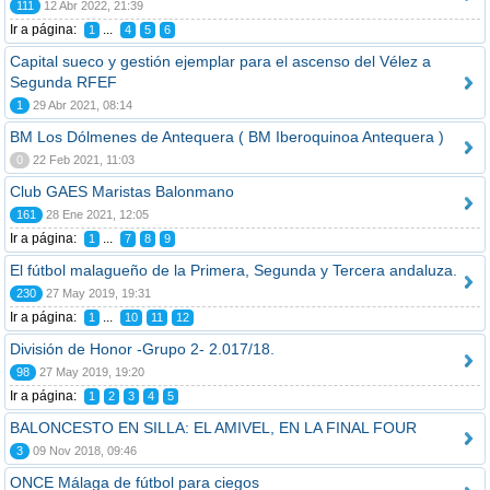
111
12 Abr 2022, 21:39
Ir a página:
...
1
4
5
6
Capital sueco y gestión ejemplar para el ascenso del Vélez a
Segunda RFEF
1
29 Abr 2021, 08:14
BM Los Dólmenes de Antequera ( BM Iberoquinoa Antequera )
0
22 Feb 2021, 11:03
Club GAES Maristas Balonmano
161
28 Ene 2021, 12:05
Ir a página:
...
1
7
8
9
El fútbol malagueño de la Primera, Segunda y Tercera andaluza.
230
27 May 2019, 19:31
Ir a página:
...
1
10
11
12
División de Honor -Grupo 2- 2.017/18.
98
27 May 2019, 19:20
Ir a página:
1
2
3
4
5
BALONCESTO EN SILLA: EL AMIVEL, EN LA FINAL FOUR
3
09 Nov 2018, 09:46
ONCE Málaga de fútbol para ciegos