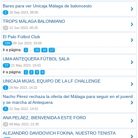
Bares para ver Unicaja Málaga de baloncesto
2
18 Sep 2023, 08:05
TROPS MÁLAGA BALONMANO
0
12 Jun 2023, 00:25
El Palo Fútbol Club
339
09 Jun 2023, 19:58
Ir a página:
...
1
15
16
17
UMA ANTEQUERA FÚTBOL SALA
77
21 May 2023, 19:03
Ir a página:
1
2
3
4
UNICAJA MIJAS, EQUIPO DE LA LF CHALLENGE
1
26 Abr 2023, 14:22
Nacho Pérez rechaza la oferta del Málaga para seguir en el juvenil
y se marcha al Antequera
5
22 Sep 2022, 14:52
ANA PELÁEZ, BIENVENIDA A ESTE FORO
0
08 May 2022, 22:35
ALEJANDRO DAVIDOVICH FOKINA, NUESTRO TENISTA