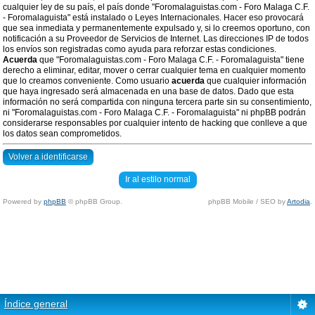
cualquier ley de su país, el país donde "Foromalaguistas.com - Foro Malaga C.F.
- Foromalaguista" está instalado o Leyes Internacionales. Hacer eso provocará
que sea inmediata y permanentemente expulsado y, si lo creemos oportuno, con
notificación a su Proveedor de Servicios de Internet. Las direcciones IP de todos
los envíos son registradas como ayuda para reforzar estas condiciones.
Acuerda
que "Foromalaguistas.com - Foro Malaga C.F. - Foromalaguista" tiene
derecho a eliminar, editar, mover o cerrar cualquier tema en cualquier momento
que lo creamos conveniente. Como usuario
acuerda
que cualquier información
que haya ingresado será almacenada en una base de datos. Dado que esta
información no será compartida con ninguna tercera parte sin su consentimiento,
ni "Foromalaguistas.com - Foro Malaga C.F. - Foromalaguista" ni phpBB podrán
considerarse responsables por cualquier intento de hacking que conlleve a que
los datos sean comprometidos.
Volver a identificarse
Ir al estilo normal
Powered by
phpBB
© phpBB Group.
phpBB Mobile / SEO by
Artodia
.
Índice general