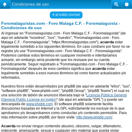
Condiciones de uso
Ir al estilo normal
Foromalaguistas.com - Foro Malaga C.F. - Foromalaguista -
Condiciones de uso
Al ingresar en "Foromalaguistas.com - Foro Malaga C.F. - Foromalaguista" (de
aquí en adelante "nosotros", "nos", "nuestro", "Foromalaguistas.com - Foro
Malaga C.F. - Foromalaguista", "https://foromalaguistas.com"),
acuerda
estar
legalmente sometido a los siguientes términos. En caso contrario por favor no se
registre y/o use "Foromalaguistas.com - Foro Malaga C.F. - Foromalaguista".
Podemos cambiar estos términos en cualquier momento e intentaríamos
avisarle, sin embargo sería prudente que los revisase por su cuenta
periódicamente. Seguir registrado a "Foromalaguistas.com - Foro Malaga C.F. -
Foromalaguista" después de esos cambios significa que
acuerda
estar
legalmente sometido a esos nuevos términos tal como fueron actualizados y/o
reformados.
Nuestros foros están desarrollados por phpBB (de aquí en adelante "ellos", "sus",
"software phpBB", "www.phpbb.com", "phpBB Group", "phpBB Teams") el cual es
una solución de tablón de anuncios liberada bajo la "
Licencia Pública General
(General Public License en inglés)
" (de aquí en adelante "GPL") y puede ser
descargada de
www.phpbb.com
. El software phpBB solamente facilita
discusiones basadas en Internet y la GPL estrictamente los excluye de lo que
aprobamos y/o desaprobamos como conductas y/o contenido permisible. Para
más información sobre phpBB, por favor visite:
http://www.phpbb.com/
.
Acuerda
no enviar ningun contenido abusivo, obsceno, vulgar, difamatorio,
indecente, amenazante, sexual o cualquier otro material que pueda violar