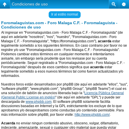
Condiciones de uso
Ir al estilo normal
Foromalaguistas.com - Foro Malaga C.F. - Foromalaguista -
Condiciones de uso
Al ingresar en "Foromalaguistas.com - Foro Malaga C.F. - Foromalaguista" (de
aquí en adelante "nosotros", "nos", "nuestro", "Foromalaguistas.com - Foro
Malaga C.F. - Foromalaguista", "https://foromalaguistas.com"),
acuerda
estar
legalmente sometido a los siguientes términos. En caso contrario por favor no se
registre y/o use "Foromalaguistas.com - Foro Malaga C.F. - Foromalaguista".
Podemos cambiar estos términos en cualquier momento e intentaríamos
avisarle, sin embargo sería prudente que los revisase por su cuenta
periódicamente. Seguir registrado a "Foromalaguistas.com - Foro Malaga C.F. -
Foromalaguista" después de esos cambios significa que
acuerda
estar
legalmente sometido a esos nuevos términos tal como fueron actualizados y/o
reformados.
Nuestros foros están desarrollados por phpBB (de aquí en adelante "ellos", "sus",
"software phpBB", "www.phpbb.com", "phpBB Group", "phpBB Teams") el cual es
una solución de tablón de anuncios liberada bajo la "
Licencia Pública General
(General Public License en inglés)
" (de aquí en adelante "GPL") y puede ser
descargada de
www.phpbb.com
. El software phpBB solamente facilita
discusiones basadas en Internet y la GPL estrictamente los excluye de lo que
aprobamos y/o desaprobamos como conductas y/o contenido permisible. Para
más información sobre phpBB, por favor visite:
http://www.phpbb.com/
.
Acuerda
no enviar ningun contenido abusivo, obsceno, vulgar, difamatorio,
indecente, amenazante, sexual o cualquier otro material que pueda violar