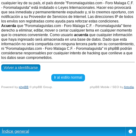
cualquier ley de su país, el país donde "Foromalaguistas.com - Foro Malaga C.F.
- Foromalaguista" está instalado o Leyes Internacionales. Hacer eso provocará
que sea inmediata y permanentemente expulsado y, si lo creemos oportuno, con
notificación a su Proveedor de Servicios de Internet. Las direcciones IP de todos
los envíos son registradas como ayuda para reforzar estas condiciones.
Acuerda
que "Foromalaguistas.com - Foro Malaga C.F. - Foromalaguista" tiene
derecho a eliminar, editar, mover o cerrar cualquier tema en cualquier momento
que lo creamos conveniente. Como usuario
acuerda
que cualquier información
que haya ingresado será almacenada en una base de datos. Dado que esta
información no será compartida con ninguna tercera parte sin su consentimiento,
ni "Foromalaguistas.com - Foro Malaga C.F. - Foromalaguista" ni phpBB podrán
considerarse responsables por cualquier intento de hacking que conlleve a que
los datos sean comprometidos.
Volver a identificarse
Ir al estilo normal
Powered by
phpBB
© phpBB Group.
phpBB Mobile / SEO by
Artodia
.
Índice general