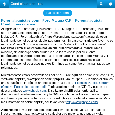
Condiciones de uso
Ir al estilo normal
Foromalaguistas.com - Foro Malaga C.F. - Foromalaguista -
Condiciones de uso
Al ingresar en "Foromalaguistas.com - Foro Malaga C.F. - Foromalaguista" (de
aquí en adelante "nosotros", "nos", "nuestro", "Foromalaguistas.com - Foro
Malaga C.F. - Foromalaguista", "https://foromalaguistas.com"),
acuerda
estar
legalmente sometido a los siguientes términos. En caso contrario por favor no se
registre y/o use "Foromalaguistas.com - Foro Malaga C.F. - Foromalaguista".
Podemos cambiar estos términos en cualquier momento e intentaríamos
avisarle, sin embargo sería prudente que los revisase por su cuenta
periódicamente. Seguir registrado a "Foromalaguistas.com - Foro Malaga C.F. -
Foromalaguista" después de esos cambios significa que
acuerda
estar
legalmente sometido a esos nuevos términos tal como fueron actualizados y/o
reformados.
Nuestros foros están desarrollados por phpBB (de aquí en adelante "ellos", "sus",
"software phpBB", "www.phpbb.com", "phpBB Group", "phpBB Teams") el cual es
una solución de tablón de anuncios liberada bajo la "
Licencia Pública General
(General Public License en inglés)
" (de aquí en adelante "GPL") y puede ser
descargada de
www.phpbb.com
. El software phpBB solamente facilita
discusiones basadas en Internet y la GPL estrictamente los excluye de lo que
aprobamos y/o desaprobamos como conductas y/o contenido permisible. Para
más información sobre phpBB, por favor visite:
http://www.phpbb.com/
.
Acuerda
no enviar ningun contenido abusivo, obsceno, vulgar, difamatorio,
indecente, amenazante, sexual o cualquier otro material que pueda violar