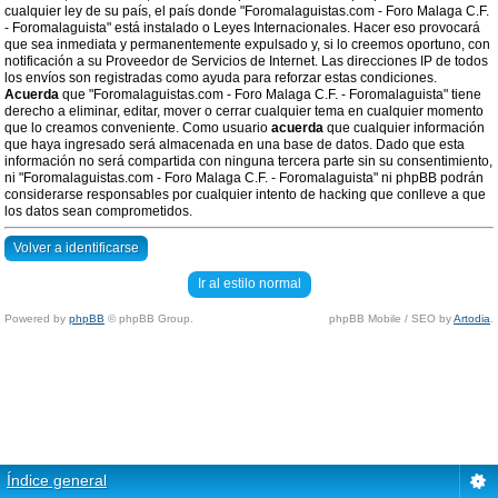
cualquier ley de su país, el país donde "Foromalaguistas.com - Foro Malaga C.F.
- Foromalaguista" está instalado o Leyes Internacionales. Hacer eso provocará
que sea inmediata y permanentemente expulsado y, si lo creemos oportuno, con
notificación a su Proveedor de Servicios de Internet. Las direcciones IP de todos
los envíos son registradas como ayuda para reforzar estas condiciones.
Acuerda
que "Foromalaguistas.com - Foro Malaga C.F. - Foromalaguista" tiene
derecho a eliminar, editar, mover o cerrar cualquier tema en cualquier momento
que lo creamos conveniente. Como usuario
acuerda
que cualquier información
que haya ingresado será almacenada en una base de datos. Dado que esta
información no será compartida con ninguna tercera parte sin su consentimiento,
ni "Foromalaguistas.com - Foro Malaga C.F. - Foromalaguista" ni phpBB podrán
considerarse responsables por cualquier intento de hacking que conlleve a que
los datos sean comprometidos.
Volver a identificarse
Ir al estilo normal
Powered by
phpBB
© phpBB Group.
phpBB Mobile / SEO by
Artodia
.
Índice general