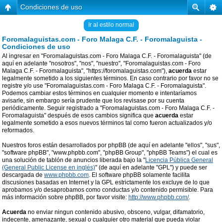
Condiciones de uso
Ir al estilo normal
Foromalaguistas.com - Foro Malaga C.F. - Foromalaguista -
Condiciones de uso
Al ingresar en "Foromalaguistas.com - Foro Malaga C.F. - Foromalaguista" (de
aquí en adelante "nosotros", "nos", "nuestro", "Foromalaguistas.com - Foro
Malaga C.F. - Foromalaguista", "https://foromalaguistas.com"),
acuerda
estar
legalmente sometido a los siguientes términos. En caso contrario por favor no se
registre y/o use "Foromalaguistas.com - Foro Malaga C.F. - Foromalaguista".
Podemos cambiar estos términos en cualquier momento e intentaríamos
avisarle, sin embargo sería prudente que los revisase por su cuenta
periódicamente. Seguir registrado a "Foromalaguistas.com - Foro Malaga C.F. -
Foromalaguista" después de esos cambios significa que
acuerda
estar
legalmente sometido a esos nuevos términos tal como fueron actualizados y/o
reformados.
Nuestros foros están desarrollados por phpBB (de aquí en adelante "ellos", "sus",
"software phpBB", "www.phpbb.com", "phpBB Group", "phpBB Teams") el cual es
una solución de tablón de anuncios liberada bajo la "
Licencia Pública General
(General Public License en inglés)
" (de aquí en adelante "GPL") y puede ser
descargada de
www.phpbb.com
. El software phpBB solamente facilita
discusiones basadas en Internet y la GPL estrictamente los excluye de lo que
aprobamos y/o desaprobamos como conductas y/o contenido permisible. Para
más información sobre phpBB, por favor visite:
http://www.phpbb.com/
.
Acuerda
no enviar ningun contenido abusivo, obsceno, vulgar, difamatorio,
indecente, amenazante, sexual o cualquier otro material que pueda violar