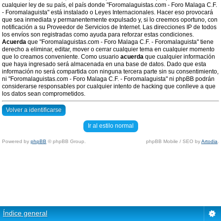
cualquier ley de su país, el país donde "Foromalaguistas.com - Foro Malaga C.F.
- Foromalaguista" está instalado o Leyes Internacionales. Hacer eso provocará
que sea inmediata y permanentemente expulsado y, si lo creemos oportuno, con
notificación a su Proveedor de Servicios de Internet. Las direcciones IP de todos
los envíos son registradas como ayuda para reforzar estas condiciones.
Acuerda
que "Foromalaguistas.com - Foro Malaga C.F. - Foromalaguista" tiene
derecho a eliminar, editar, mover o cerrar cualquier tema en cualquier momento
que lo creamos conveniente. Como usuario
acuerda
que cualquier información
que haya ingresado será almacenada en una base de datos. Dado que esta
información no será compartida con ninguna tercera parte sin su consentimiento,
ni "Foromalaguistas.com - Foro Malaga C.F. - Foromalaguista" ni phpBB podrán
considerarse responsables por cualquier intento de hacking que conlleve a que
los datos sean comprometidos.
Volver a identificarse
Ir al estilo normal
Powered by
phpBB
© phpBB Group.
phpBB Mobile / SEO by
Artodia
.
Índice general