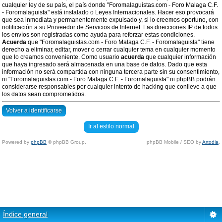
cualquier ley de su país, el país donde "Foromalaguistas.com - Foro Malaga C.F.
- Foromalaguista" está instalado o Leyes Internacionales. Hacer eso provocará
que sea inmediata y permanentemente expulsado y, si lo creemos oportuno, con
notificación a su Proveedor de Servicios de Internet. Las direcciones IP de todos
los envíos son registradas como ayuda para reforzar estas condiciones.
Acuerda
que "Foromalaguistas.com - Foro Malaga C.F. - Foromalaguista" tiene
derecho a eliminar, editar, mover o cerrar cualquier tema en cualquier momento
que lo creamos conveniente. Como usuario
acuerda
que cualquier información
que haya ingresado será almacenada en una base de datos. Dado que esta
información no será compartida con ninguna tercera parte sin su consentimiento,
ni "Foromalaguistas.com - Foro Malaga C.F. - Foromalaguista" ni phpBB podrán
considerarse responsables por cualquier intento de hacking que conlleve a que
los datos sean comprometidos.
Volver a identificarse
Ir al estilo normal
Powered by
phpBB
© phpBB Group.
phpBB Mobile / SEO by
Artodia
.
Índice general