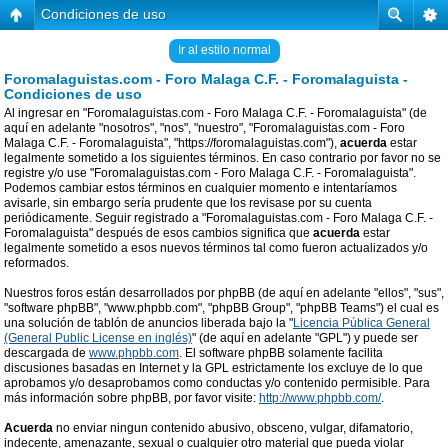
Condiciones de uso
Ir al estilo normal
Foromalaguistas.com - Foro Malaga C.F. - Foromalaguista -
Condiciones de uso
Al ingresar en "Foromalaguistas.com - Foro Malaga C.F. - Foromalaguista" (de
aquí en adelante "nosotros", "nos", "nuestro", "Foromalaguistas.com - Foro
Malaga C.F. - Foromalaguista", "https://foromalaguistas.com"),
acuerda
estar
legalmente sometido a los siguientes términos. En caso contrario por favor no se
registre y/o use "Foromalaguistas.com - Foro Malaga C.F. - Foromalaguista".
Podemos cambiar estos términos en cualquier momento e intentaríamos
avisarle, sin embargo sería prudente que los revisase por su cuenta
periódicamente. Seguir registrado a "Foromalaguistas.com - Foro Malaga C.F. -
Foromalaguista" después de esos cambios significa que
acuerda
estar
legalmente sometido a esos nuevos términos tal como fueron actualizados y/o
reformados.
Nuestros foros están desarrollados por phpBB (de aquí en adelante "ellos", "sus",
"software phpBB", "www.phpbb.com", "phpBB Group", "phpBB Teams") el cual es
una solución de tablón de anuncios liberada bajo la "
Licencia Pública General
(General Public License en inglés)
" (de aquí en adelante "GPL") y puede ser
descargada de
www.phpbb.com
. El software phpBB solamente facilita
discusiones basadas en Internet y la GPL estrictamente los excluye de lo que
aprobamos y/o desaprobamos como conductas y/o contenido permisible. Para
más información sobre phpBB, por favor visite:
http://www.phpbb.com/
.
Acuerda
no enviar ningun contenido abusivo, obsceno, vulgar, difamatorio,
indecente, amenazante, sexual o cualquier otro material que pueda violar