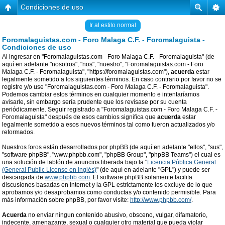
Condiciones de uso
Ir al estilo normal
Foromalaguistas.com - Foro Malaga C.F. - Foromalaguista -
Condiciones de uso
Al ingresar en "Foromalaguistas.com - Foro Malaga C.F. - Foromalaguista" (de
aquí en adelante "nosotros", "nos", "nuestro", "Foromalaguistas.com - Foro
Malaga C.F. - Foromalaguista", "https://foromalaguistas.com"),
acuerda
estar
legalmente sometido a los siguientes términos. En caso contrario por favor no se
registre y/o use "Foromalaguistas.com - Foro Malaga C.F. - Foromalaguista".
Podemos cambiar estos términos en cualquier momento e intentaríamos
avisarle, sin embargo sería prudente que los revisase por su cuenta
periódicamente. Seguir registrado a "Foromalaguistas.com - Foro Malaga C.F. -
Foromalaguista" después de esos cambios significa que
acuerda
estar
legalmente sometido a esos nuevos términos tal como fueron actualizados y/o
reformados.
Nuestros foros están desarrollados por phpBB (de aquí en adelante "ellos", "sus",
"software phpBB", "www.phpbb.com", "phpBB Group", "phpBB Teams") el cual es
una solución de tablón de anuncios liberada bajo la "
Licencia Pública General
(General Public License en inglés)
" (de aquí en adelante "GPL") y puede ser
descargada de
www.phpbb.com
. El software phpBB solamente facilita
discusiones basadas en Internet y la GPL estrictamente los excluye de lo que
aprobamos y/o desaprobamos como conductas y/o contenido permisible. Para
más información sobre phpBB, por favor visite:
http://www.phpbb.com/
.
Acuerda
no enviar ningun contenido abusivo, obsceno, vulgar, difamatorio,
indecente, amenazante, sexual o cualquier otro material que pueda violar