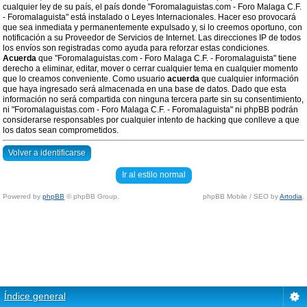
cualquier ley de su país, el país donde "Foromalaguistas.com - Foro Malaga C.F.
- Foromalaguista" está instalado o Leyes Internacionales. Hacer eso provocará
que sea inmediata y permanentemente expulsado y, si lo creemos oportuno, con
notificación a su Proveedor de Servicios de Internet. Las direcciones IP de todos
los envíos son registradas como ayuda para reforzar estas condiciones.
Acuerda
que "Foromalaguistas.com - Foro Malaga C.F. - Foromalaguista" tiene
derecho a eliminar, editar, mover o cerrar cualquier tema en cualquier momento
que lo creamos conveniente. Como usuario
acuerda
que cualquier información
que haya ingresado será almacenada en una base de datos. Dado que esta
información no será compartida con ninguna tercera parte sin su consentimiento,
ni "Foromalaguistas.com - Foro Malaga C.F. - Foromalaguista" ni phpBB podrán
considerarse responsables por cualquier intento de hacking que conlleve a que
los datos sean comprometidos.
Volver a identificarse
Ir al estilo normal
Powered by
phpBB
© phpBB Group.
phpBB Mobile / SEO by
Artodia
.
Índice general