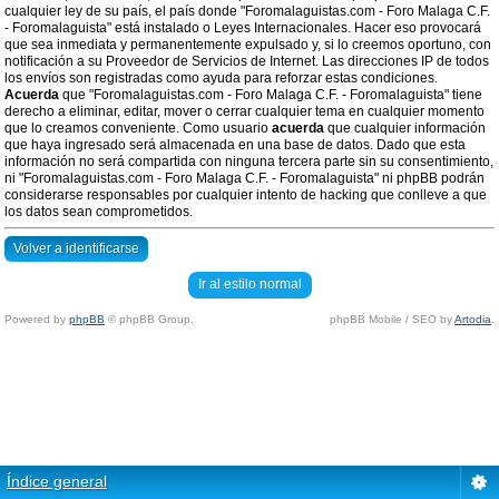
cualquier ley de su país, el país donde "Foromalaguistas.com - Foro Malaga C.F.
- Foromalaguista" está instalado o Leyes Internacionales. Hacer eso provocará
que sea inmediata y permanentemente expulsado y, si lo creemos oportuno, con
notificación a su Proveedor de Servicios de Internet. Las direcciones IP de todos
los envíos son registradas como ayuda para reforzar estas condiciones.
Acuerda
que "Foromalaguistas.com - Foro Malaga C.F. - Foromalaguista" tiene
derecho a eliminar, editar, mover o cerrar cualquier tema en cualquier momento
que lo creamos conveniente. Como usuario
acuerda
que cualquier información
que haya ingresado será almacenada en una base de datos. Dado que esta
información no será compartida con ninguna tercera parte sin su consentimiento,
ni "Foromalaguistas.com - Foro Malaga C.F. - Foromalaguista" ni phpBB podrán
considerarse responsables por cualquier intento de hacking que conlleve a que
los datos sean comprometidos.
Volver a identificarse
Ir al estilo normal
Powered by
phpBB
© phpBB Group.
phpBB Mobile / SEO by
Artodia
.
Índice general