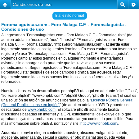
Condiciones de uso
Ir al estilo normal
Foromalaguistas.com - Foro Malaga C.F. - Foromalaguista -
Condiciones de uso
Al ingresar en "Foromalaguistas.com - Foro Malaga C.F. - Foromalaguista" (de
aquí en adelante "nosotros", "nos", "nuestro", "Foromalaguistas.com - Foro
Malaga C.F. - Foromalaguista", "https://foromalaguistas.com"),
acuerda
estar
legalmente sometido a los siguientes términos. En caso contrario por favor no se
registre y/o use "Foromalaguistas.com - Foro Malaga C.F. - Foromalaguista".
Podemos cambiar estos términos en cualquier momento e intentaríamos
avisarle, sin embargo sería prudente que los revisase por su cuenta
periódicamente. Seguir registrado a "Foromalaguistas.com - Foro Malaga C.F. -
Foromalaguista" después de esos cambios significa que
acuerda
estar
legalmente sometido a esos nuevos términos tal como fueron actualizados y/o
reformados.
Nuestros foros están desarrollados por phpBB (de aquí en adelante "ellos", "sus",
"software phpBB", "www.phpbb.com", "phpBB Group", "phpBB Teams") el cual es
una solución de tablón de anuncios liberada bajo la "
Licencia Pública General
(General Public License en inglés)
" (de aquí en adelante "GPL") y puede ser
descargada de
www.phpbb.com
. El software phpBB solamente facilita
discusiones basadas en Internet y la GPL estrictamente los excluye de lo que
aprobamos y/o desaprobamos como conductas y/o contenido permisible. Para
más información sobre phpBB, por favor visite:
http://www.phpbb.com/
.
Acuerda
no enviar ningun contenido abusivo, obsceno, vulgar, difamatorio,
indecente, amenazante, sexual o cualquier otro material que pueda violar