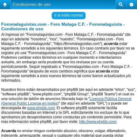
Condiciones de uso
Ir al estilo normal
Foromalaguistas.com - Foro Malaga C.F. - Foromalaguista -
Condiciones de uso
Al ingresar en "Foromalaguistas.com - Foro Malaga C.F. - Foromalaguista" (de
aquí en adelante "nosotros", "nos", "nuestro", "Foromalaguistas.com - Foro
Malaga C.F. - Foromalaguista", "https://foromalaguistas.com"),
acuerda
estar
legalmente sometido a los siguientes términos. En caso contrario por favor no se
registre y/o use "Foromalaguistas.com - Foro Malaga C.F. - Foromalaguista".
Podemos cambiar estos términos en cualquier momento e intentaríamos
avisarle, sin embargo sería prudente que los revisase por su cuenta
periódicamente. Seguir registrado a "Foromalaguistas.com - Foro Malaga C.F. -
Foromalaguista" después de esos cambios significa que
acuerda
estar
legalmente sometido a esos nuevos términos tal como fueron actualizados y/o
reformados.
Nuestros foros están desarrollados por phpBB (de aquí en adelante "ellos", "sus",
"software phpBB", "www.phpbb.com", "phpBB Group", "phpBB Teams") el cual es
una solución de tablón de anuncios liberada bajo la "
Licencia Pública General
(General Public License en inglés)
" (de aquí en adelante "GPL") y puede ser
descargada de
www.phpbb.com
. El software phpBB solamente facilita
discusiones basadas en Internet y la GPL estrictamente los excluye de lo que
aprobamos y/o desaprobamos como conductas y/o contenido permisible. Para
más información sobre phpBB, por favor visite:
http://www.phpbb.com/
.
Acuerda
no enviar ningun contenido abusivo, obsceno, vulgar, difamatorio,
indecente, amenazante, sexual o cualquier otro material que pueda violar