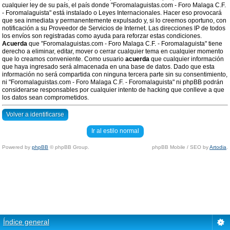
cualquier ley de su país, el país donde "Foromalaguistas.com - Foro Malaga C.F.
- Foromalaguista" está instalado o Leyes Internacionales. Hacer eso provocará
que sea inmediata y permanentemente expulsado y, si lo creemos oportuno, con
notificación a su Proveedor de Servicios de Internet. Las direcciones IP de todos
los envíos son registradas como ayuda para reforzar estas condiciones.
Acuerda
que "Foromalaguistas.com - Foro Malaga C.F. - Foromalaguista" tiene
derecho a eliminar, editar, mover o cerrar cualquier tema en cualquier momento
que lo creamos conveniente. Como usuario
acuerda
que cualquier información
que haya ingresado será almacenada en una base de datos. Dado que esta
información no será compartida con ninguna tercera parte sin su consentimiento,
ni "Foromalaguistas.com - Foro Malaga C.F. - Foromalaguista" ni phpBB podrán
considerarse responsables por cualquier intento de hacking que conlleve a que
los datos sean comprometidos.
Volver a identificarse
Ir al estilo normal
Powered by
phpBB
© phpBB Group.
phpBB Mobile / SEO by
Artodia
.
Índice general