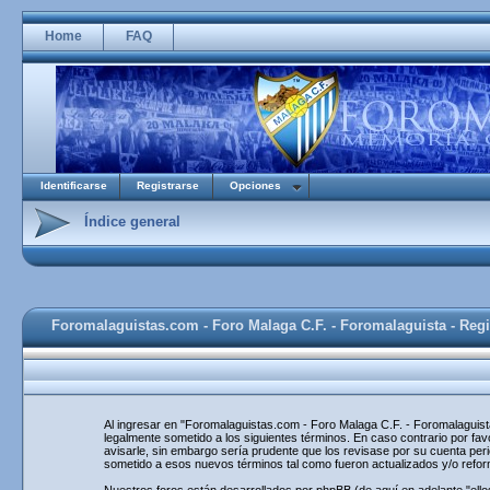
Home
FAQ
Identificarse
Registrarse
Opciones
Índice general
Foromalaguistas.com - Foro Malaga C.F. - Foromalaguista - Regi
Al ingresar en "Foromalaguistas.com - Foro Malaga C.F. - Foromalaguista
legalmente sometido a los siguientes términos. En caso contrario por f
avisarle, sin embargo sería prudente que los revisase por su cuenta pe
sometido a esos nuevos términos tal como fueron actualizados y/o refo