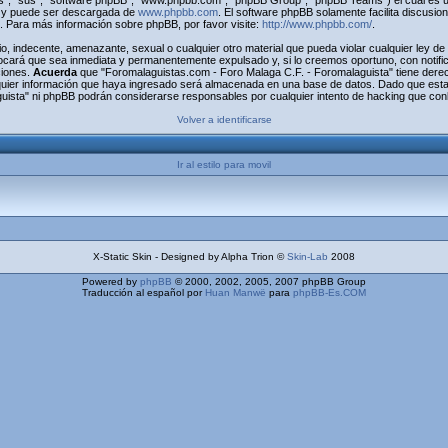
s", "sus", "software phpBB", "www.phpbb.com", "phpBB Group", "phpBB Teams") el cual es una
) y puede ser descargada de
www.phpbb.com
. El software phpBB solamente facilita discusio
Para más información sobre phpBB, por favor visite:
http://www.phpbb.com/
.
o, indecente, amenazante, sexual o cualquier otro material que pueda violar cualquier ley d
ocará que sea inmediata y permanentemente expulsado y, si lo creemos oportuno, con notific
ciones.
Acuerda
que "Foromalaguistas.com - Foro Malaga C.F. - Foromalaguista" tiene derecho
uier información que haya ingresado será almacenada en una base de datos. Dado que esta 
uista" ni phpBB podrán considerarse responsables por cualquier intento de hacking que con
Volver a identificarse
Ir al estilo para movil
X-Static Skin - Designed by Alpha Trion ©
Skin-Lab
2008
Powered by
phpBB
© 2000, 2002, 2005, 2007 phpBB Group
Traducción al español por
Huan Manwë
para
phpBB-Es.COM