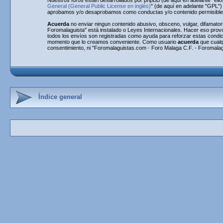
Nuestros foros están desarrollados por phpBB (de aquí en adelante "ello
General (General Public License en inglés)
" (de aquí en adelante "GPL"
aprobamos y/o desaprobamos como conductas y/o contenido permisible. 
Acuerda
no enviar ningun contenido abusivo, obsceno, vulgar, difamatori
Foromalaguista" está instalado o Leyes Internacionales. Hacer eso prov
todos los envíos son registradas como ayuda para reforzar estas condi
momento que lo creamos conveniente. Como usuario
acuerda
que cualq
consentimiento, ni "Foromalaguistas.com - Foro Malaga C.F. - Foromalag
Índice general