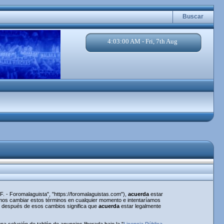
Buscar
4:03:01 AM - Fri, 7th Aug
. - Foromalaguista", "https://foromalaguistas.com"),
acuerda
estar
demos cambiar estos términos en cualquier momento e intentaríamos
a" después de esos cambios significa que
acuerda
estar legalmente