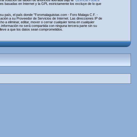
 solución de tablón de anuncios liberada bajo la "
Licencia Pública
nes basadas en Internet y la GPL estrictamente los excluye de lo que
e su país, el país donde "Foromalaguistas.com - Foro Malaga C.F. -
ación a su Proveedor de Servicios de Internet. Las direcciones IP de
 a eliminar, editar, mover o cerrar cualquier tema en cualquier
información no será compartida con ninguna tercera parte sin su
lleve a que los datos sean comprometidos.